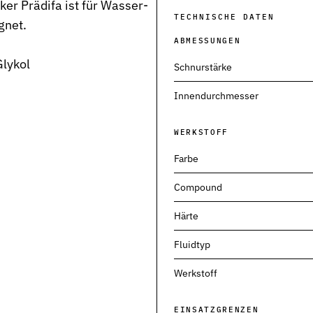
r Prädifa ist für Wasser-
TECHNISCHE DATEN
gnet.
ABMESSUNGEN
lykol
Schnurstärke
Innendurchmesser
neumatik
WERKSTOFF
Farbe
Compound
Härte
Fluidtyp
Werkstoff
kt
EINSATZGRENZEN