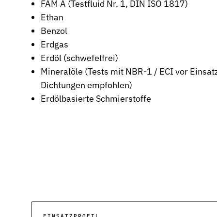
FAM A (Testfluid Nr. 1, DIN ISO 1817)
Stützringe
Ethan
Anti-Extrusions-Element, schützt O-Ringe bei hohem Druck
Benzol
Erdgas
Dämpfungsringe
Kontrollierte Endlagendämpfung im Pneumatikzylinder
Erdöl (schwefelfrei)
Mineralöle (Tests mit NBR-1 / ECI vor Einsa
Flachdichtungen
Dichtungen empfohlen)
Zuverlässige Abdichtung für plane Flächen, Flansche und Gehäu
Erdölbasierte Schmierstoffe
Gummiformteile
Präzise geformte Elastomerbauteile für Dämpfung, Verbindung u
Dichtsätze
Komplettlösungen aus abgestimmten Dichtungselementen
Sonderdichtungen
Individuell entwickelte Dichtungslösungen
Hydraulikdichtungen
Hochleistungsdichtungen für hydraulische Anwendungen
EINSATZPROFIL