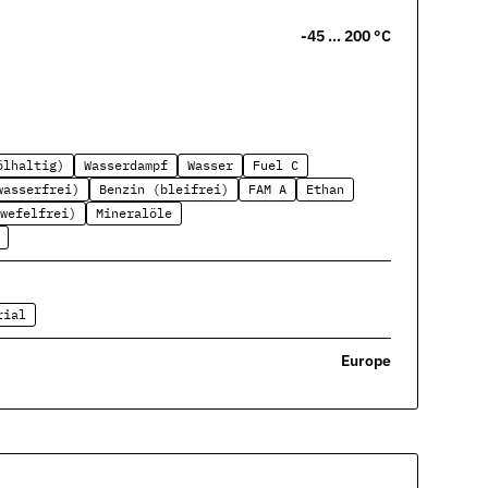
-45 … 200 °C
ölhaltig)
Wasserdampf
Wasser
Fuel C
wasserfrei)
Benzin (bleifrei)
FAM A
Ethan
wefelfrei)
Mineralöle
rial
Europe