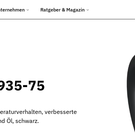
nternehmen
Ratgeber & Magazin
chtungen
ngen.
d Umformwerkzeuge.
en Baustelleneinsatz.
8935-75
uliksysteme.
raturverhalten, verbesserte
Abfüllanlagen.
d Öl, schwarz.