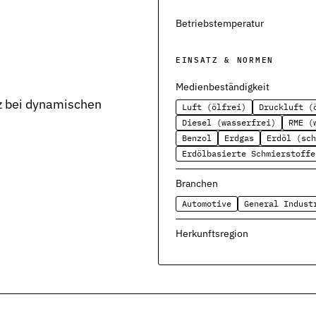
Betriebstemperatur
EINSATZ & NORMEN
Medienbeständigkeit
tz bei dynamischen
Luft (ölfrei)
Druckluft (
Diesel (wasserfrei)
RME (
severbindungen
Benzol
Erdgas
Erdöl (sch
Erdölbasierte Schmierstoffe
nd Funktion
Branchen
Automotive
General Indust
Herkunftsregion