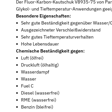
Der Fluor-Karbon-Kautschuk V8935-75 von Parke
Glykol- und Tieftemperatur-Anwendungen geei
Wehrtechnik & Rüstung
Zuverlässige Dichtungen für sicherheitskritische Systeme
Besondere Eigenschaften:
Sehr gute Beständigkeit gegenüber Wasser/G
Stangendichtungen
Ausgezeichneter Verschleißwiderstand
Dichtungen für höchste Ansprüche in Hydraulik und Pneumatik
Sehr gutes Tieftemperaturverhalten
Kolbendichtungen
Hohe Lebensdauer
Sichere Abdichtung von Kolbenbewegungen in Hydraulik- und P
Chemische Beständigkeit gegen:
O-Ringe
Luft (ölfrei)
Universelle Dichtungslösung für vielfältige Anwendungen
Druckluft (ölhaltig)
Wasserdampf
Rotationsdichtungen
Dichtungslösungen für rotierende Wellen und Rotoren
Wasser
Fuel C
Abstreifer
Diesel (wasserfrei)
Effektiver Schutz vor Schmutz, Staub und Feuchtigkeit
RME (wasserfrei)
Führungsringe
Benzin (bleifrei)
Präzise Führung von Kolben und Stangen, verhindert Metallkonta