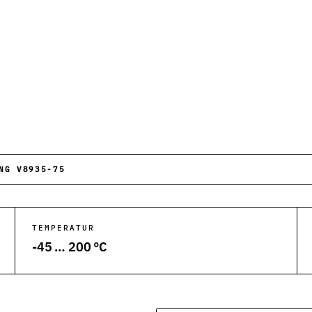
he Anwendungen.
ktion und Anlagen.
 Abfüllanlagen.
ergiesysteme.
NG V8935-75
Kunststoffverarbeitung.
tungsanlagen.
TEMPERATUR
-45 … 200 °C
und Rohrleitungen.
ksysteme.