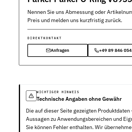
Kontakt
Nehmen Sie Kontakt mit uns auf
Nennen Sie uns Abmessung oder Artikelnumm
Preis und melden uns kurzfristig zurück.
Karriere
Ihre Karrieremöglichkeiten bei uns
DIREKTKONTAKT
Downloads
Zertifikate zum Download
Anfragen
+49 89 846 054
Impressum
Rechtliche Informationen zu unserem Unternehmen
AGB
Unsere allgemeinen Geschäftsbedingungen
WICHTIGER HINWEIS
Datenschutz
Technische Angaben ohne Gewähr
Informationen zum Schutz Ihrer Daten
Die auf dieser Seite gezeigten Produktdate
Dichtungsarten im Überblick
Aussagen zu Anwendungsbereichen und Eignu
Grundlagenwissen zu Arten, Funktion und Einsatz der wichtigst
Sie können Fehler enthalten. Wir übernehmen