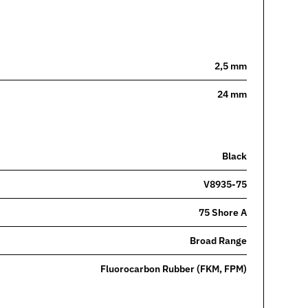
2,5 mm
24 mm
Black
V8935-75
75 Shore A
Broad Range
Fluorocarbon Rubber (FKM, FPM)