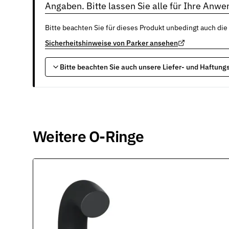
Angaben. Bitte lassen Sie alle für Ihre Anw
Werkstoffe
Werkstoffe in der Dichtungstechnik – Grundlagen, Eigenschafte
Bitte beachten Sie für dieses Produkt unbedingt auch die
Normen & Zertifizierungen
Sicherheitshinweise von Parker ansehen
ISO, DIN und EN-Normen in der Dichtungstechnik – Übersicht un
Bitte beachten Sie auch unsere Liefer- und Haftun
Richtlinien & Zulassungen
REACH, RoHS, PFAS, FDA, LkSG und weitere Richtlinien für Dich
Weitere O-Ringe