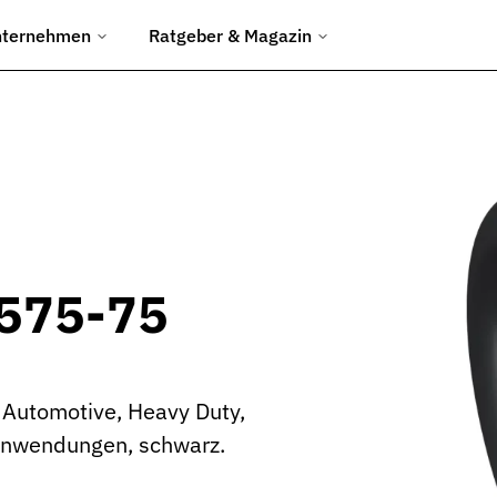
nternehmen
Ratgeber & Magazin
chtungen
ngen.
d Umformwerkzeuge.
en Baustelleneinsatz.
3575-75
uliksysteme.
r Automotive, Heavy Duty,
Abfüllanlagen.
anwendungen, schwarz.