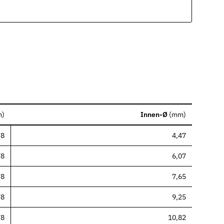
m
)
Innen-Ø
(
mm
)
78
4,47
78
6,07
78
7,65
78
9,25
78
10,82