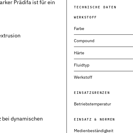
ker Prädifa ist für ein
TECHNISCHE DATEN
WERKSTOFF
Farbe
extrusion
Compound
Härte
neumatik
Fluidtyp
Werkstoff
EINSATZGRENZEN
Betriebstemperatur
tz bei dynamischen
EINSATZ & NORMEN
kt
Medienbeständigkeit