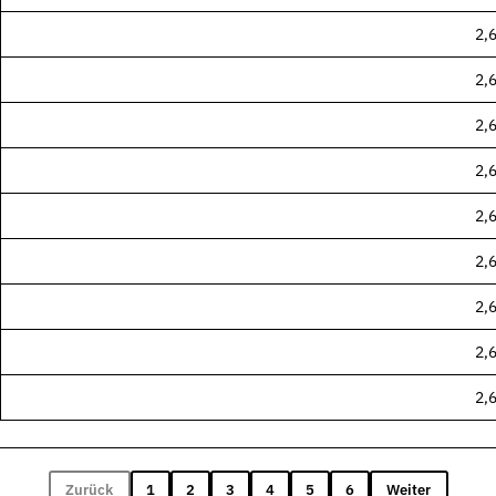
n und Auswahl
2,
2,
d Einzelseiten
2,
2,
tungen und Werkstoffe
2,
2,
2,
2,
2,
Zurück
1
2
3
4
5
6
Weiter