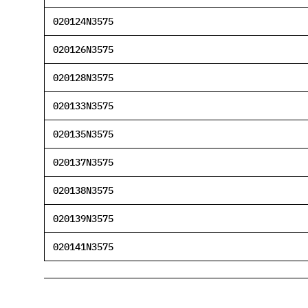
Werkstoffe
Werkstoffe in der Dichtungstechnik – Grundlagen, Eigenschafte
020124N3575
020126N3575
Normen & Zertifizierungen
ISO, DIN und EN-Normen in der Dichtungstechnik – Übersicht un
020128N3575
Richtlinien & Zulassungen
020133N3575
REACH, RoHS, PFAS, FDA, LkSG und weitere Richtlinien für Dich
020135N3575
020137N3575
020138N3575
020139N3575
020141N3575