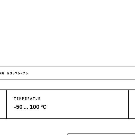
he Anwendungen.
ktion und Anlagen.
 Abfüllanlagen.
ergiesysteme.
NG N3575-75
Kunststoffverarbeitung.
tungsanlagen.
TEMPERATUR
-50 … 100 °C
und Rohrleitungen.
ksysteme.