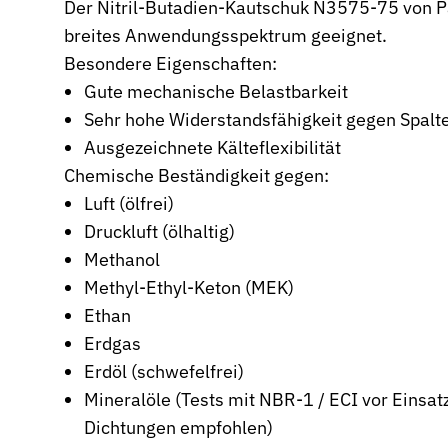
Der Nitril-Butadien-Kautschuk N3575-75 von Par
breites Anwendungsspektrum geeignet.
Wehrtechnik & Rüstung
Zuverlässige Dichtungen für sicherheitskritische Systeme
Besondere Eigenschaften:
Gute mechanische Belastbarkeit
Stangendichtungen
Sehr hohe Widerstandsfähigkeit gegen Spalt
Dichtungen für höchste Ansprüche in Hydraulik und Pneumatik
Ausgezeichnete Kälteflexibilität
Kolbendichtungen
Chemische Beständigkeit gegen:
Sichere Abdichtung von Kolbenbewegungen in Hydraulik- und P
Luft (ölfrei)
O-Ringe
Druckluft (ölhaltig)
Universelle Dichtungslösung für vielfältige Anwendungen
Methanol
Methyl-Ethyl-Keton (MEK)
Rotationsdichtungen
Dichtungslösungen für rotierende Wellen und Rotoren
Ethan
Erdgas
Abstreifer
Erdöl (schwefelfrei)
Effektiver Schutz vor Schmutz, Staub und Feuchtigkeit
Mineralöle (Tests mit NBR-1 / ECI vor Einsa
Führungsringe
Dichtungen empfohlen)
Präzise Führung von Kolben und Stangen, verhindert Metallkonta