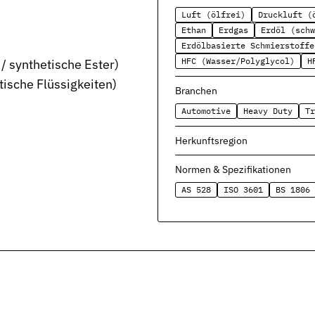
Luft (ölfrei)
Druckluft (
Ethan
Erdgas
Erdöl (schw
Erdölbasierte Schmierstoffe
HFC (Wasser/Polyglycol)
H
 synthetische Ester)
tische Flüssigkeiten)
Branchen
Automotive
Heavy Duty
Tr
severbindungen
Herkunftsregion
nd Funktion
Normen & Spezifikationen
AS 528
ISO 3601
BS 1806