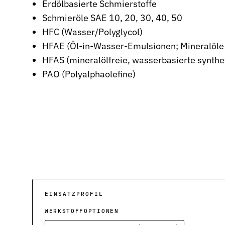
Erdölbasierte Schmierstoffe
Stützringe
Schmieröle SAE 10, 20, 30, 40, 50
Anti-Extrusions-Element, schützt O-Ringe bei hohem Druck
HFC (Wasser/Polyglycol)
HFAE (Öl-in-Wasser-Emulsionen; Mineralöle /
Dämpfungsringe
Kontrollierte Endlagendämpfung im Pneumatikzylinder
HFAS (mineralölfreie, wasserbasierte synthe
PAO (Polyalphaolefine)
Flachdichtungen
Zuverlässige Abdichtung für plane Flächen, Flansche und Gehäu
Gummiformteile
Präzise geformte Elastomerbauteile für Dämpfung, Verbindung u
Dichtsätze
Komplettlösungen aus abgestimmten Dichtungselementen
Sonderdichtungen
Individuell entwickelte Dichtungslösungen
EINSATZPROFIL
Hydraulikdichtungen
WERKSTOFFOPTIONEN
Hochleistungsdichtungen für hydraulische Anwendungen