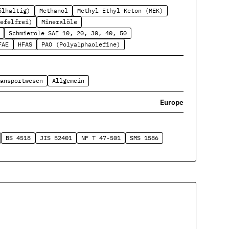
ölhaltig)
Methanol
Methyl-Ethyl-Keton (MEK)
efelfrei)
Mineralöle
Schmieröle SAE 10, 20, 30, 40, 50
FAE
HFAS
PAO (Polyalphaolefine)
ansportwesen
Allgemein
Europe
BS 4518
JIS B2401
NF T 47-501
SMS 1586