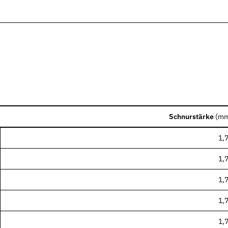
nen Industrien
Schnurstärke
(
m
1,
1,
1,
1,
1,