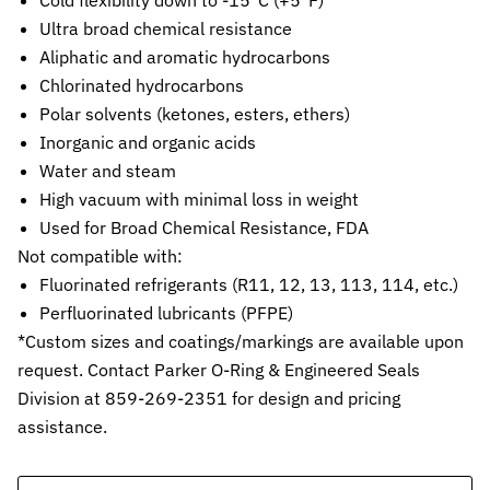
Cold flexibility down to -15°C (+5°F)
Ultra broad chemical resistance
Stützringe
Anti-Extrusions-Element, schützt O-Ringe bei hohem Druck
Aliphatic and aromatic hydrocarbons
Chlorinated hydrocarbons
Dämpfungsringe
Polar solvents (ketones, esters, ethers)
Kontrollierte Endlagendämpfung im Pneumatikzylinder
Inorganic and organic acids
Flachdichtungen
Water and steam
Zuverlässige Abdichtung für plane Flächen, Flansche und Gehäu
High vacuum with minimal loss in weight
Used for Broad Chemical Resistance, FDA
Gummiformteile
Not compatible with:
Präzise geformte Elastomerbauteile für Dämpfung, Verbindung un
Fluorinated refrigerants (R11, 12, 13, 113, 114, etc.)
Dichtsätze
Perfluorinated lubricants (PFPE)
Komplettlösungen aus abgestimmten Dichtungselementen
*Custom sizes and coatings/markings are available upon
request. Contact Parker O-Ring & Engineered Seals
Sonderdichtungen
Individuell entwickelte Dichtungslösungen
Division at 859-269-2351 for design and pricing
assistance.
Hydraulikdichtungen
Hochleistungsdichtungen für hydraulische Anwendungen