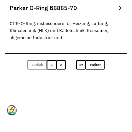
Parker O-Ring B8885-70
CIIR-O-Ring, insbesondere für Heizung, Lüftung,
Klimatechnik (HLK) und Kältetechnik, Konsumer,
allgemeine Industrie- und
Wasserstoffanwendungen, schwarz.
...
Zurück
1
2
17
Weiter
HP-Dichtungen
Technische Dichtungslösungen für