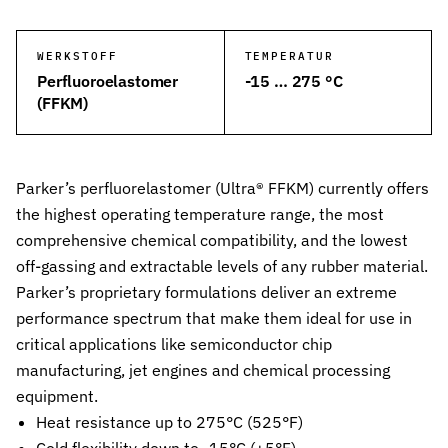
Wehrtechnik & Rüstung
Zuverlässige Dichtungen für sicherheitskritische Systeme
WERKSTOFF
TEMPERATUR
Perfluoroelastomer
-15 … 275 °C
Stangendichtungen
(FFKM)
Dichtungen für höchste Ansprüche in Hydraulik und Pneumatik
Kolbendichtungen
Sichere Abdichtung von Kolbenbewegungen in Hydraulik- und Pn
Parker’s perfluorelastomer (Ultra® FFKM) currently offers
the highest operating temperature range, the most
O-Ringe
comprehensive chemical compatibility, and the lowest
Universelle Dichtungslösung für vielfältige Anwendungen
off-gassing and extractable levels of any rubber material.
Rotationsdichtungen
Parker’s proprietary formulations deliver an extreme
Dichtungslösungen für rotierende Wellen und Rotoren
performance spectrum that make them ideal for use in
critical applications like semiconductor chip
Abstreifer
Effektiver Schutz vor Schmutz, Staub und Feuchtigkeit
manufacturing, jet engines and chemical processing
equipment.
Führungsringe
Heat resistance up to 275°C (525°F)
Präzise Führung von Kolben und Stangen, verhindert Metallkontak