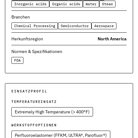
Kontakt
Inorganic acids
Organic acids
Water
Steam
Nehmen Sie Kontakt mit uns auf
Branchen
Karriere
Chemical Processing
Semiconductor
Aerospace
Ihre Karrieremöglichkeiten bei uns
Herkunftsregion
North America
Downloads
Zertifikate zum Download
Normen & Spezifikationen
FDA
Impressum
Rechtliche Informationen zu unserem Unternehmen
AGB
Unsere allgemeinen Geschäftsbedingungen
EINSATZPROFIL
Datenschutz
TEMPERATUREINSATZ
Informationen zum Schutz Ihrer Daten
Extremely High Temperature (> 400°F)
Dichtungsarten im Überblick
WERKSTOFFOPTIONEN
Grundlagenwissen zu Arten, Funktion und Einsatz der wichtigste
Perfluoroelastomer (FFKM, ULTRA®, Parofluor®)