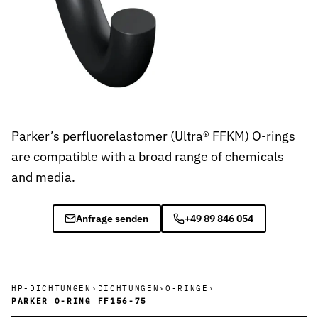
Chemieindustrie
Chemikalienbeständige Dichtungen für sichere Prozesse in Produ
Pharmaindustrie
Hygienische Dichtungslösungen für Reinräume, Bioreaktoren und 
Energietechnik
Stabile Dichtungen für Kraftwerke, Turbinen und erneuerbare En
Parker’s perfluorelastomer (Ultra® FFKM) O-rings
are compatible with a broad range of chemicals
Spritzgussmaschinen
and media.
Hochdruck- und temperaturbeständige Dichtungen für effiziente K
Recyclinganlagen & Umwelttechnik
Anfrage senden
+49 89 846 054
Widerstandsfähige Dichtungen für Sortier-, Förder- und Aufberei
Wasser- und Abwassertechnik
Korrosions- und chemikalienbeständige Dichtungen für Pumpen u
HP-DICHTUNGEN
›
DICHTUNGEN
›
O-RINGE
›
Automotive
PARKER O-RING FF156-75
Effiziente Dichtungslösungen für dynamische Antriebs- und Lenk