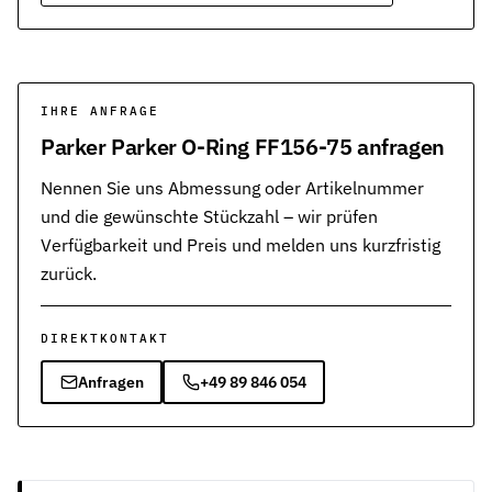
Werkstoffe
Werkstoffe in der Dichtungstechnik – Grundlagen, Eigenschaften
Normen & Zertifizierungen
ISO, DIN und EN-Normen in der Dichtungstechnik – Übersicht und
IHRE ANFRAGE
Parker Parker O-Ring FF156-75 anfragen
Richtlinien & Zulassungen
REACH, RoHS, PFAS, FDA, LkSG und weitere Richtlinien für Dicht
Nennen Sie uns Abmessung oder Artikelnummer
und die gewünschte Stückzahl – wir prüfen
Verfügbarkeit und Preis und melden uns kurzfristig
zurück.
DIREKTKONTAKT
Anfragen
+49 89 846 054