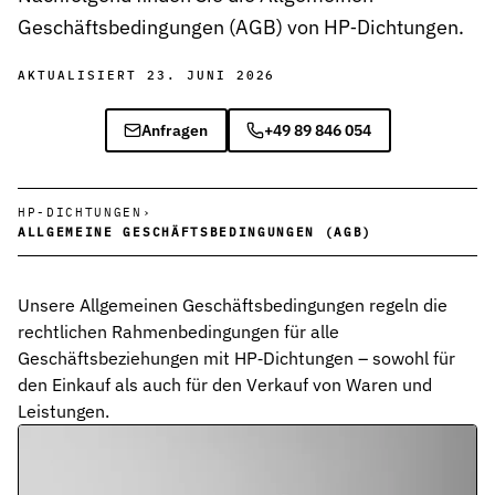
Geschäftsbedingungen (AGB) von HP‑Dichtungen.
Chemieindustrie
Chemikalienbeständige Dichtungen für sichere Prozesse in Produ
AKTUALISIERT 23. JUNI 2026
Pharmaindustrie
Anfragen
+49 89 846 054
Hygienische Dichtungslösungen für Reinräume, Bioreaktoren und 
Energietechnik
Stabile Dichtungen für Kraftwerke, Turbinen und erneuerbare En
HP-DICHTUNGEN
›
ALLGEMEINE GESCHÄFTSBEDINGUNGEN (AGB)
Spritzgussmaschinen
Hochdruck- und temperaturbeständige Dichtungen für effiziente K
Unsere Allgemeinen Geschäftsbedingungen regeln die
Recyclinganlagen & Umwelttechnik
rechtlichen Rahmenbedingungen für alle
Widerstandsfähige Dichtungen für Sortier-, Förder- und Aufberei
Geschäftsbeziehungen mit HP‑Dichtungen – sowohl für
den Einkauf als auch für den Verkauf von Waren und
Wasser- und Abwassertechnik
Leistungen.
Korrosions- und chemikalienbeständige Dichtungen für Pumpen u
Automotive
Effiziente Dichtungslösungen für dynamische Antriebs- und Lenk