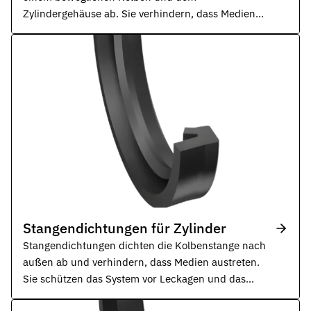
Kontakt
Zylindergehäuse ab. Sie verhindern, dass Medien
Nehmen Sie Kontakt mit uns auf
von einer Kammer in die andere gelangen und
sorgen für eine verlustfreie Kraftübertragung.
Karriere
Ihre Karrieremöglichkeiten bei uns
Downloads
Zertifikate zum Download
Impressum
Rechtliche Informationen zu unserem Unternehmen
AGB
Unsere allgemeinen Geschäftsbedingungen
Stangendichtungen für Zylinder
Datenschutz
Informationen zum Schutz Ihrer Daten
Stangendichtungen dichten die Kolbenstange nach
außen ab und verhindern, dass Medien austreten.
Dichtungsarten im Überblick
Sie schützen das System vor Leckagen und das
Grundlagenwissen zu Arten, Funktion und Einsatz der wichtigste
Eindringen von Schmutz.