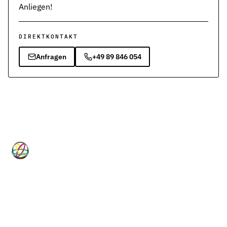
Anliegen!
DIREKTKONTAKT
Anfragen
+49 89 846 054
HP-Dichtungen
Technische Dichtungslösungen für
Industrie, Maschinenbau, Hydraulik
und Pneumatik.