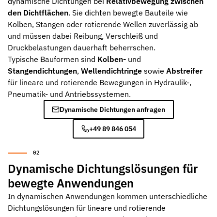
dynamische Dichtungen bei
Relativbewegung zwischen
den Dichtflächen
. Sie dichten bewegte Bauteile wie
Stützringe
Anti-Extrusions-Element, schützt O-Ringe bei hohem Druck
Kolben, Stangen oder rotierende Wellen zuverlässig ab
und müssen dabei Reibung, Verschleiß und
Dämpfungsringe
Druckbelastungen dauerhaft beherrschen.
Kontrollierte Endlagendämpfung im Pneumatikzylinder
Typische Bauformen sind
Kolben-
und
Stangendichtungen
,
Wellendichtringe
sowie
Abstreifer
Flachdichtungen
für lineare und rotierende Bewegungen in Hydraulik-,
Zuverlässige Abdichtung für plane Flächen, Flansche und Gehäu
Pneumatik- und Antriebssystemen.
Gummiformteile
Dynamische Dichtungen anfragen
Präzise geformte Elastomerbauteile für Dämpfung, Verbindung un
+49 89 846 054
Dichtsätze
Komplettlösungen aus abgestimmten Dichtungselementen
Dynamische Dichtungslösungen für
Sonderdichtungen
Individuell entwickelte Dichtungslösungen
bewegte Anwendungen
In dynamischen Anwendungen kommen unterschiedliche
Hydraulikdichtungen
Hochleistungsdichtungen für hydraulische Anwendungen
Dichtungslösungen für lineare und rotierende