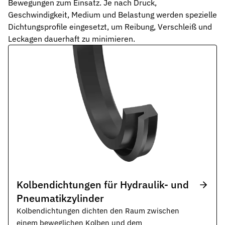
Bewegungen zum Einsatz. Je nach Druck,
Pneumatikdichtungen
Geschwindigkeit, Medium und Belastung werden spezielle
Zuverlässige Dichtungslösungen für Pneumatikzylinder
Dichtungsprofile eingesetzt, um Reibung, Verschleiß und
Leckagen dauerhaft zu minimieren.
Statische Dichtungen
Langlebige Dichtungen für statische Anwendungen in verschiede
Dynamische Dichtungen
Effiziente Dichtungslösungen für dynamische Anwendungen
Schmierstoffe
Schmierstoffe passend zur Dichtungsauslegung
Elastomerschmiermittel
Parker O-Lube und S-Lube für Elastomerdichtungen
Über HP-Dichtungen
Das Unternehmen und Team kennenlernen
Kolbendichtungen für Hydraulik- und
Pneumatikzylinder
Leistungen
Was wir für Sie tun können
Kolbendichtungen dichten den Raum zwischen
einem beweglichen Kolben und dem