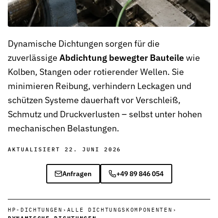
Chemieindustrie
Chemikalienbeständige Dichtungen für sichere Prozesse in Produ
Dynamische Dichtungen sorgen für die
Pharmaindustrie
zuverlässige
Abdichtung bewegter Bauteile
wie
Hygienische Dichtungslösungen für Reinräume, Bioreaktoren und 
Kolben, Stangen oder rotierender Wellen. Sie
Energietechnik
minimieren Reibung, verhindern Leckagen und
Stabile Dichtungen für Kraftwerke, Turbinen und erneuerbare En
schützen Systeme dauerhaft vor Verschleiß,
Spritzgussmaschinen
Schmutz und Druckverlusten – selbst unter hohen
Hochdruck- und temperaturbeständige Dichtungen für effiziente K
mechanischen Belastungen.
Recyclinganlagen & Umwelttechnik
AKTUALISIERT 22. JUNI 2026
Widerstandsfähige Dichtungen für Sortier-, Förder- und Aufberei
Wasser- und Abwassertechnik
Anfragen
+49 89 846 054
Korrosions- und chemikalienbeständige Dichtungen für Pumpen u
Automotive
HP-DICHTUNGEN
›
ALLE DICHTUNGSKOMPONENTEN
›
Effiziente Dichtungslösungen für dynamische Antriebs- und Lenk