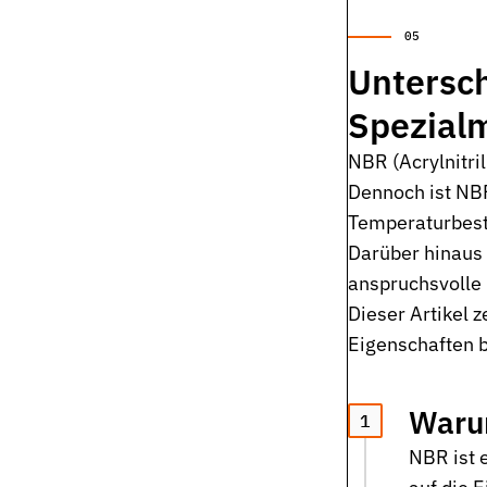
Untersc
Spezial
NBR (Acrylnitri
Dennoch ist NBR
Temperaturbestä
Darüber hinaus 
anspruchsvolle
Dieser Artikel 
Eigenschaften b
Warum
NBR ist 