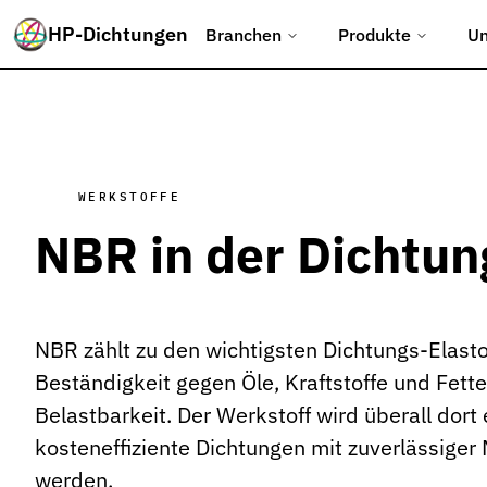
HP-Dichtungen
Branchen
Produkte
U
Branchenübersicht
Übersicht über die verschiedenen Branchenlösungen von HP-Di
Maschinenbau
Konstante Dichtleistung, auch bei wechselnden Prozessbedingu
Hydraulische Pressen & Werkzeuge
WERKSTOFFE
Präzise Hochleistungsdichtungen für Pressen, Stanztechnik un
NBR in der Dichtun
Baumaschinen
Robuste Dichtungen für Hydraulik, Motoren und Getriebe im hart
Landmaschinen
NBR zählt zu den wichtigsten Dichtungs-Elast
Langlebige Dichtungen für Traktoren, Erntemaschinen und Hydra
Beständigkeit gegen Öle, Kraftstoffe und Fet
Lebensmittelindustrie
Belastbarkeit. Der Werkstoff wird überall dort
Hygienische und FDA-konforme Dichtungen für Verarbeitung und 
kosteneffiziente Dichtungen mit zuverlässiger
Medizintechnik
werden.