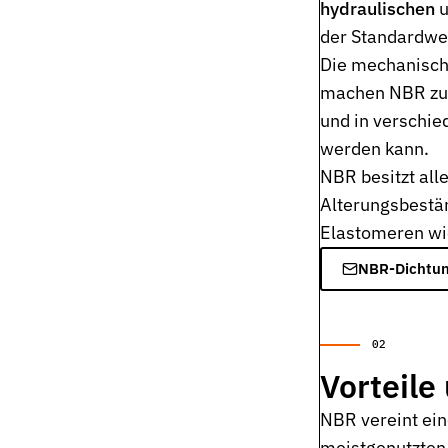
hydraulischen
u
der Standardwer
Wehrtechnik & Rüstung
Zuverlässige Dichtungen für sicherheitskritische Systeme
Die mechanisch
machen NBR zu e
Stangendichtungen
und in verschie
Dichtungen für höchste Ansprüche in Hydraulik und Pneumatik
werden kann.
Kolbendichtungen
NBR besitzt all
Sichere Abdichtung von Kolbenbewegungen in Hydraulik- und P
Alterungsbestän
O-Ringe
Elastomeren w
Universelle Dichtungslösung für vielfältige Anwendungen
NBR-Dichtun
Rotationsdichtungen
Dichtungslösungen für rotierende Wellen und Rotoren
Abstreifer
Effektiver Schutz vor Schmutz, Staub und Feuchtigkeit
Vorteil
Führungsringe
NBR vereint ein
Präzise Führung von Kolben und Stangen, verhindert Metallkonta
meistgenutzten 