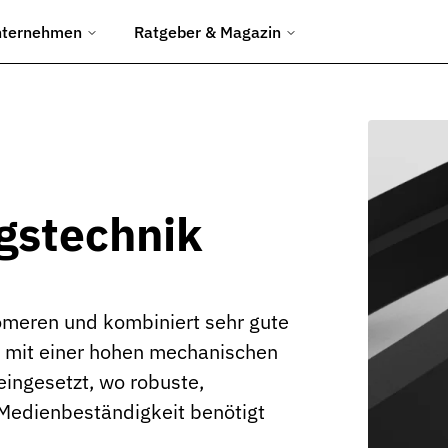
nternehmen
Ratgeber & Magazin
chtungen
ngen.
d Umformwerkzeuge.
gstechnik
en Baustelleneinsatz.
omeren und kombiniert sehr gute
uliksysteme.
te mit einer hohen mechanischen
 eingesetzt, wo robuste,
Abfüllanlagen.
 Medienbeständigkeit benötigt