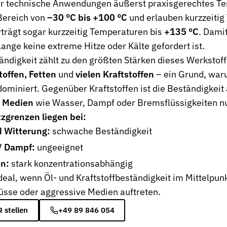
ür technische Anwendungen äußerst praxisgerechtes Te
Bereich von
–30 °C bis +100 °C
und erlauben kurzzeiti
trägt sogar kurzzeitig Temperaturen bis
+135 °C
. Damit
lange keine extreme Hitze oder Kälte gefordert ist.
nen Industrien
ndigkeit zählt zu den größten Stärken dieses Werkstoff
toffen, Fetten
und
vielen Kraftstoffen
– ein Grund, war
ominiert. Gegenüber Kraftstoffen ist die Beständigkei
e Medien
wie Wasser, Dampf oder Bremsflüssigkeiten n
zgrenzen liegen bei:
 Witterung:
schwache Beständigkeit
/ Dampf:
ungeeignet
n:
stark konzentrationsabhängig
deal, wenn Öl- und Kraftstoffbeständigkeit im Mittelpun
üsse oder aggressive Medien auftreten.
 stellen
+49 89 846 054