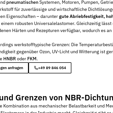
nd
pneumatischen
Systemen, Motoren, Pumpen, Getrie
kstoff für zuverlässige und wirtschaftliche Dichtlösung
en Eigenschaften – darunter
gute Abriebfestigkeit, ho
inem robusten Universalelastomer. Gleichzeitig lässt si
denen Härten und Rezepturen verfügbar, wodurch es an
erdings werkstofftypische Grenzen: Die Temperaturbestä
neumatik
digkeit gegenüber Ozon, UV-Licht und Witterung ist ge
ie
HNBR
oder
FKM
.
gen anfragen
+49 89 846 054
e und Grenzen von NBR-Dichtu
e Kombination aus mechanischer Belastbarkeit und Med
kt
Elastomere in der Industrie macht. Gleichzeitig gibt es 