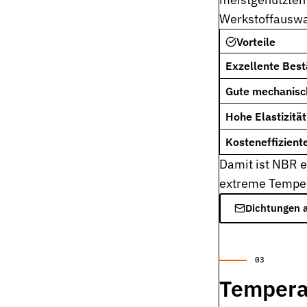
Werkstoffauswa
Stützringe
Anti-Extrusions-Element, schützt O-Ringe bei hohem Druck
Vorteile
Dämpfungsringe
Exzellente Best
Kontrollierte Endlagendämpfung im Pneumatikzylinder
Gute mechanisch
Flachdichtungen
Hohe Elastizitä
Zuverlässige Abdichtung für plane Flächen, Flansche und Gehäu
Kosteneffizient
Gummiformteile
Damit ist NBR e
Präzise geformte Elastomerbauteile für Dämpfung, Verbindung u
extreme Tempera
Dichtsätze
Komplettlösungen aus abgestimmten Dichtungselementen
Dichtungen 
Sonderdichtungen
Individuell entwickelte Dichtungslösungen
Hydraulikdichtungen
Tempera
Hochleistungsdichtungen für hydraulische Anwendungen