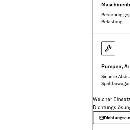
Werkstoffe
Maschinenb
Werkstoffe in der Dichtungstechnik – Grundlagen, Eigenschafte
Beständig ge
Normen & Zertifizierungen
Belastung
ISO, DIN und EN-Normen in der Dichtungstechnik – Übersicht un
Richtlinien & Zulassungen
REACH, RoHS, PFAS, FDA, LkSG und weitere Richtlinien für Dich
Pumpen, Ar
Sichere Abdic
Spaltbewegu
Welcher Einsatz
Dichtungslösun
Dichtungsau