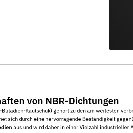
he Anwendungen.
ktion und Anlagen.
 Abfüllanlagen.
ergiesysteme.
Kunststoffverarbeitung.
tungsanlagen.
haften von NBR-Dichtungen
l-Butadien-Kautschuk) gehört zu den am weitesten verbr
und Rohrleitungen.
net sich durch eine hervorragende Beständigkeit gege
edien
aus und wird daher in einer Vielzahl industrielle
ksysteme.