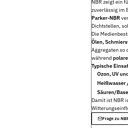
NBR zeigt ein f
Pneumatikdichtungen
zuverlässig im 
Zuverlässige Dichtungslösungen für Pneumatikzylinder
Parker-NBR
ver
Statische Dichtungen
Dichtstellen, so
Langlebige Dichtungen für statische Anwendungen in verschiede
Die Medienbestä
Ölen, Schmiers
Dynamische Dichtungen
Effiziente Dichtungslösungen für dynamische Anwendungen
Aggregaten so d
während
polar
Schmierstoffe
Typische Einsat
Schmierstoffe passend zur Dichtungsauslegung
Ozon, UV und
Elastomerschmiermittel
Heißwasser 
Parker O-Lube und S-Lube für Elastomerdichtungen
Säuren/Base
Über HP-Dichtungen
Damit ist NBR i
Das Unternehmen und Team kennenlernen
Witterungseinfl
Leistungen
Frage zu NBR
Was wir für Sie tun können