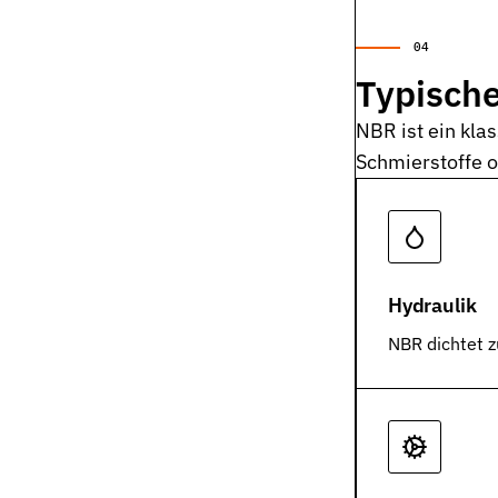
Kontakt
Nehmen Sie Kontakt mit uns auf
Typisch
Karriere
Ihre Karrieremöglichkeiten bei uns
NBR ist ein kla
Downloads
Schmierstoffe od
Zertifikate zum Download
Impressum
Rechtliche Informationen zu unserem Unternehmen
AGB
Hydraulik
Unsere allgemeinen Geschäftsbedingungen
NBR dichtet z
Datenschutz
Informationen zum Schutz Ihrer Daten
Dichtungsarten im Überblick
Grundlagenwissen zu Arten, Funktion und Einsatz der wichtigst