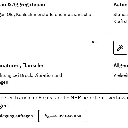
au & Aggregatebau
Autom
n und Auswahl
gen Öle, Kühlschmierstoffe und mechanische
Standa
Krafts
d Einzelseiten
tungen und Werkstoffe
maturen, Flansche
Allge
htung bei Druck, Vibration und
Vielsei
ngen
bereich auch im Fokus steht – NBR liefert eine verlässli
gen.
slegung anfragen
+49 89 846 054