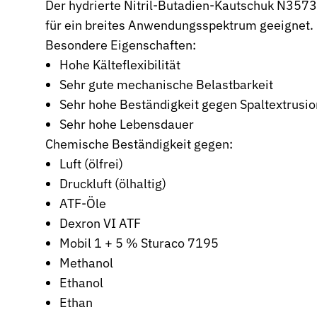
Der hydrierte Nitril-Butadien-Kautschuk N3573-
für ein breites Anwendungsspektrum geeignet.
Wehrtechnik & Rüstung
Zuverlässige Dichtungen für sicherheitskritische Systeme
Besondere Eigenschaften:
Hohe Kälteflexibilität
Stangendichtungen
Sehr gute mechanische Belastbarkeit
Dichtungen für höchste Ansprüche in Hydraulik und Pneumatik
Sehr hohe Beständigkeit gegen Spaltextrusio
Kolbendichtungen
Sehr hohe Lebensdauer
Sichere Abdichtung von Kolbenbewegungen in Hydraulik- und P
Chemische Beständigkeit gegen:
O-Ringe
Luft (ölfrei)
Universelle Dichtungslösung für vielfältige Anwendungen
Druckluft (ölhaltig)
ATF-Öle
Rotationsdichtungen
Dichtungslösungen für rotierende Wellen und Rotoren
Dexron VI ATF
Mobil 1 + 5 % Sturaco 7195
Abstreifer
Methanol
Effektiver Schutz vor Schmutz, Staub und Feuchtigkeit
Ethanol
Führungsringe
Ethan
Präzise Führung von Kolben und Stangen, verhindert Metallkonta