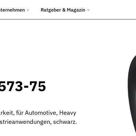
nternehmen
Ratgeber & Magazin
chtungen
ngen.
d Umformwerkzeuge.
en Baustelleneinsatz.
3573-75
uliksysteme.
keit, für Automotive, Heavy
Abfüllanlagen.
ustrieanwendungen, schwarz.