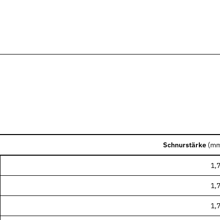
nen Industrien
Schnurstärke
(
m
1,
1,
1,