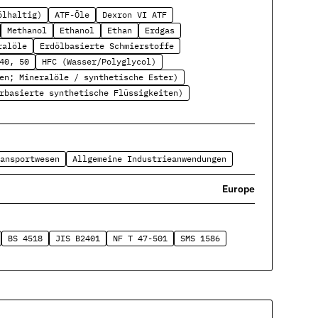
ölhaltig)
ATF-Öle
Dexron VI ATF
Methanol
Ethanol
Ethan
Erdgas
ralöle
Erdölbasierte Schmierstoffe
40, 50
HFC (Wasser/Polyglycol)
en; Mineralöle / synthetische Ester)
rbasierte synthetische Flüssigkeiten)
ansportwesen
Allgemeine Industrieanwendungen
Europe
BS 4518
JIS B2401
NF T 47-501
SMS 1586