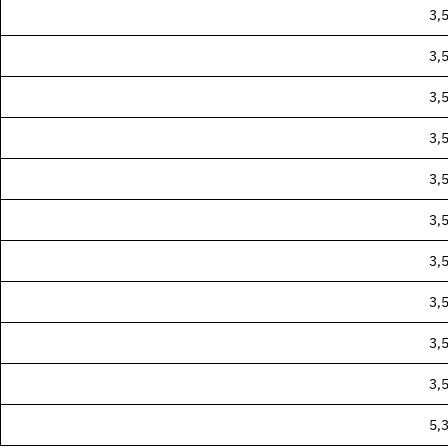
3,
n und Auswahl
3,
d Einzelseiten
3,
3,
tungen und Werkstoffe
3,
3,
3,
3,
3,
3,
5,