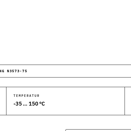
he Anwendungen.
ktion und Anlagen.
 Abfüllanlagen.
ergiesysteme.
NG N3573-75
Kunststoffverarbeitung.
tungsanlagen.
TEMPERATUR
-35 … 150 °C
und Rohrleitungen.
ksysteme.