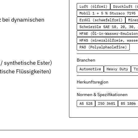
Luft (ölfrei)
Druckluft (
Mobil 1 + 5 % Sturaco 7195
tz bei dynamischen
Erdöl (schwefelfrei)
Mine
Schmieröle SAE 10, 20, 30, 
HFAE (Öl-in-Wasser-Emulsion
HFAS (mineralölfreie, wasse
PAO (Polyalphaolefine)
severbindungen
Branchen
 synthetische Ester)
Automotive
Heavy Duty
Tr
tische Flüssigkeiten)
nd Funktion
Herkunftsregion
Normen & Spezifikationen
AS 528
ISO 3601
BS 1806