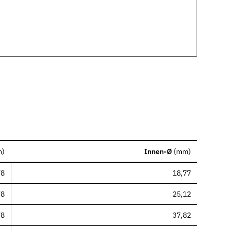
m
)
Innen-Ø
(
mm
)
78
18,77
78
25,12
78
37,82