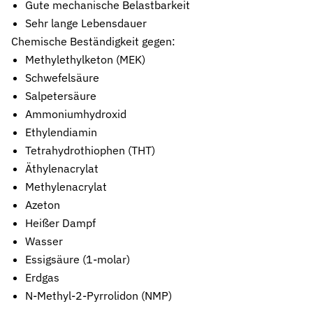
Gute mechanische Belastbarkeit
Stützringe
Sehr lange Lebensdauer
Anti-Extrusions-Element, schützt O-Ringe bei hohem Druck
Chemische Beständigkeit gegen:
Methylethylketon (MEK)
Dämpfungsringe
Kontrollierte Endlagendämpfung im Pneumatikzylinder
Schwefelsäure
Salpetersäure
Flachdichtungen
Ammoniumhydroxid
Zuverlässige Abdichtung für plane Flächen, Flansche und Gehäu
Ethylendiamin
Tetrahydrothiophen (THT)
Gummiformteile
Präzise geformte Elastomerbauteile für Dämpfung, Verbindung un
Äthylenacrylat
Methylenacrylat
Dichtsätze
Azeton
Komplettlösungen aus abgestimmten Dichtungselementen
Heißer Dampf
Sonderdichtungen
Wasser
Individuell entwickelte Dichtungslösungen
Essigsäure (1-molar)
Erdgas
Hydraulikdichtungen
N-Methyl-2-Pyrrolidon (NMP)
Hochleistungsdichtungen für hydraulische Anwendungen