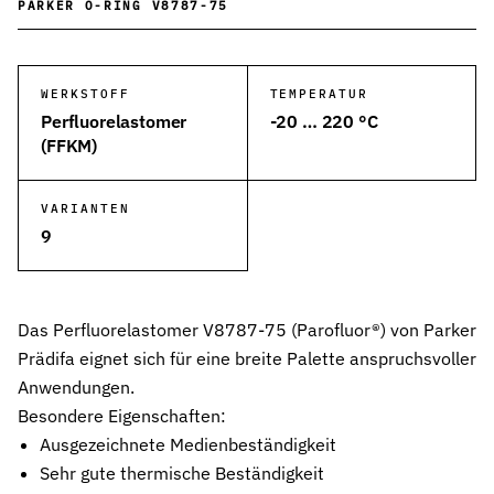
PARKER O-RING V8787-75
Wehrtechnik & Rüstung
Zuverlässige Dichtungen für sicherheitskritische Systeme
WERKSTOFF
TEMPERATUR
Stangendichtungen
Perfluorelastomer
-20 … 220 °C
Dichtungen für höchste Ansprüche in Hydraulik und Pneumatik
(FFKM)
Kolbendichtungen
Sichere Abdichtung von Kolbenbewegungen in Hydraulik- und Pn
VARIANTEN
9
O-Ringe
Universelle Dichtungslösung für vielfältige Anwendungen
Rotationsdichtungen
Das Perfluorelastomer V8787-75 (Parofluor®) von Parker
Dichtungslösungen für rotierende Wellen und Rotoren
Prädifa eignet sich für eine breite Palette anspruchsvoller
Abstreifer
Anwendungen.
Effektiver Schutz vor Schmutz, Staub und Feuchtigkeit
Besondere Eigenschaften:
Ausgezeichnete Medienbeständigkeit
Führungsringe
Sehr gute thermische Beständigkeit
Präzise Führung von Kolben und Stangen, verhindert Metallkontak