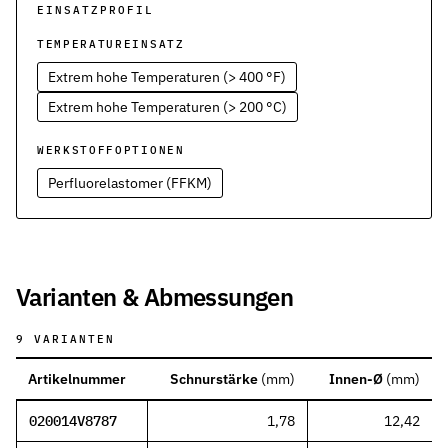
Werkstoffe
EINSATZPROFIL
Werkstoffe in der Dichtungstechnik – Grundlagen, Eigenschaften
TEMPERATUREINSATZ
Normen & Zertifizierungen
Extrem hohe Temperaturen (> 400 °F)
ISO, DIN und EN-Normen in der Dichtungstechnik – Übersicht und
Extrem hohe Temperaturen (> 200 °C)
Richtlinien & Zulassungen
REACH, RoHS, PFAS, FDA, LkSG und weitere Richtlinien für Dicht
WERKSTOFFOPTIONEN
Perfluorelastomer (FFKM)
Varianten & Abmessungen
9
VARIANTEN
Artikelnummer
Schnurstärke
(
mm
)
Innen-Ø
(
mm
)
020014V8787
1,78
12,42