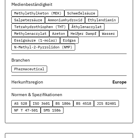
Kontakt
Medienbeständigkeit
Nehmen Sie Kontakt mit uns auf
Methylethylketon (MEK)
Schwefelsäure
Salpetersäure
Ammoniumhydroxid
Ethylendiamin
Karriere
Tetrahydrothiophen (THT)
Äthylenacrylat
Ihre Karrieremöglichkeiten bei uns
Methylenacrylat
Azeton
Heißer Dampf
Wasser
Essigsäure (1-molar)
Erdgas
Downloads
N-Methyl-2-Pyrrolidon (NMP)
Zertifikate zum Download
Branchen
Impressum
Rechtliche Informationen zu unserem Unternehmen
Pharmaceutical
AGB
Herkunftsregion
Europe
Unsere allgemeinen Geschäftsbedingungen
Normen & Spezifikationen
Datenschutz
AS 528
ISO 3601
BS 1806
BS 4518
JIS B2401
Informationen zum Schutz Ihrer Daten
NF T 47-501
SMS 1586
Dichtungsarten im Überblick
Grundlagenwissen zu Arten, Funktion und Einsatz der wichtigste