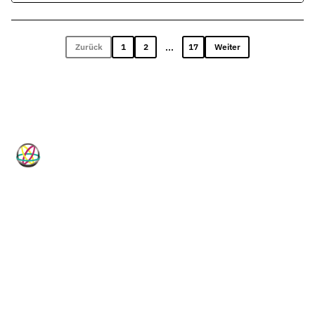
...
Zurück
1
2
17
Weiter
HP-Dichtungen
Technische Dichtungslösungen für
Industrie, Maschinenbau, Hydraulik
und Pneumatik.
Vom Standardartikel bis zur Sonderanfertigung, vom
Elastomer bis zum PTFE-Compound: HP-Dichtungen ist