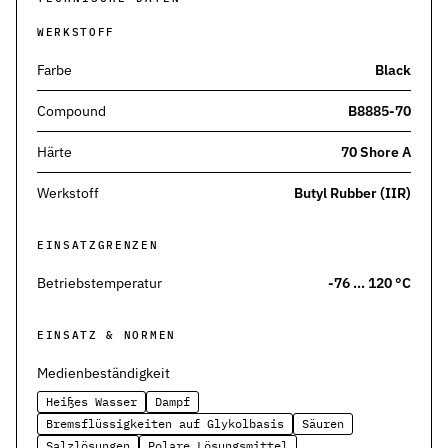
Pneumatikdichtungen
WERKSTOFF
Zuverlässige Dichtungslösungen für Pneumatikzylinder
Farbe
Black
Statische Dichtungen
Langlebige Dichtungen für statische Anwendungen in verschiede
Compound
B8885-70
Dynamische Dichtungen
Härte
70 Shore A
Effiziente Dichtungslösungen für dynamische Anwendungen
Werkstoff
Butyl Rubber (IIR)
Schmierstoffe
Schmierstoffe passend zur Dichtungsauslegung
EINSATZGRENZEN
Elastomerschmiermittel
Betriebstemperatur
-76 … 120 °C
Parker O-Lube und S-Lube für Elastomerdichtungen
Über HP-Dichtungen
EINSATZ & NORMEN
Das Unternehmen und Team kennenlernen
Medienbeständigkeit
Leistungen
Heißes Wasser
Dampf
Was wir für Sie tun können
Bremsflüssigkeiten auf Glykolbasis
Säuren
Salzlösungen
Polare Lösungsmittel