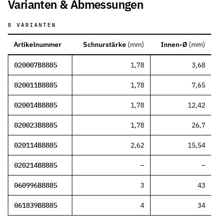
Varianten & Abmessungen
Werkstoffe
Werkstoffe in der Dichtungstechnik – Grundlagen, Eigenschaften
8
VARIANTEN
Normen & Zertifizierungen
ISO, DIN und EN-Normen in der Dichtungstechnik – Übersicht und
Artikelnummer
Schnurstärke
(
mm
)
Innen-Ø
(
mm
)
Richtlinien & Zulassungen
020007B8885
1,78
3,68
REACH, RoHS, PFAS, FDA, LkSG und weitere Richtlinien für Dicht
020011B8885
1,78
7,65
020014B8885
1,78
12,42
020023B8885
1,78
26,7
020114B8885
2,62
15,54
020214B8885
–
–
060996B8885
3
43
061839B8885
4
34