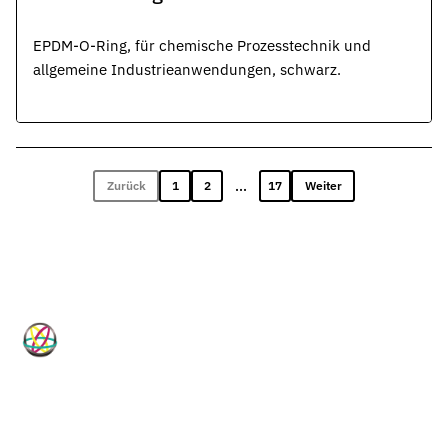
EPDM-O-Ring, für chemische Prozesstechnik und
allgemeine Industrieanwendungen, schwarz.
...
Zurück
1
2
17
Weiter
HP-Dichtungen
Technische Dichtungslösungen für
Industrie, Maschinenbau, Hydraulik