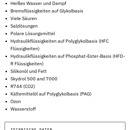
Heißes Wasser und Dampf
Stützringe
Bremsflüssigkeiten auf Glykolbasis
Anti-Extrusions-Element, schützt O-Ringe bei hohem Druck
Viele Säuren
Salzlösungen
Dämpfungsringe
Kontrollierte Endlagendämpfung im Pneumatikzylinder
Polare Lösungsmittel
Hydraulikflüssigkeiten auf Polyglykolbasis (HFC
Flachdichtungen
Flüssigkeiten)
Zuverlässige Abdichtung für plane Flächen, Flansche und Gehäu
Hydraulikflüssigkeiten auf Phosphat-Ester-Basis (HFD-
Gummiformteile
R Flüssigkeiten)
Präzise geformte Elastomerbauteile für Dämpfung, Verbindung un
Silikonöl und Fett
Skydrol 500 and 7000
Dichtsätze
R744 (CO2)
Komplettlösungen aus abgestimmten Dichtungselementen
Kältemittelöl auf Polyglykolbasis (PAG)
Sonderdichtungen
Ozon
Individuell entwickelte Dichtungslösungen
Wasserstoff
Hydraulikdichtungen
Hochleistungsdichtungen für hydraulische Anwendungen
TECHNISCHE DATEN