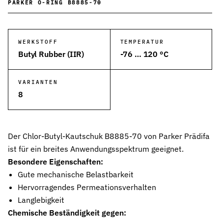
PARKER O-RING B8885-70
Wehrtechnik & Rüstung
Zuverlässige Dichtungen für sicherheitskritische Systeme
WERKSTOFF
TEMPERATUR
Stangendichtungen
Butyl Rubber (IIR)
-76 … 120 °C
Dichtungen für höchste Ansprüche in Hydraulik und Pneumatik
Kolbendichtungen
VARIANTEN
Sichere Abdichtung von Kolbenbewegungen in Hydraulik- und Pn
8
O-Ringe
Universelle Dichtungslösung für vielfältige Anwendungen
Der Chlor-Butyl-Kautschuk B8885-70 von Parker Prädifa
Rotationsdichtungen
ist für ein breites Anwendungsspektrum geeignet.
Dichtungslösungen für rotierende Wellen und Rotoren
Besondere Eigenschaften:
Abstreifer
Gute mechanische Belastbarkeit
Effektiver Schutz vor Schmutz, Staub und Feuchtigkeit
Hervorragendes Permeationsverhalten
Langlebigkeit
Führungsringe
Präzise Führung von Kolben und Stangen, verhindert Metallkontak
Chemische Beständigkeit gegen: