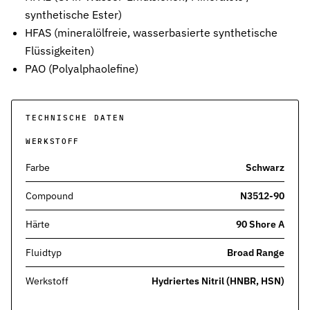
Pneumatikdichtungen
synthetische Ester)
Zuverlässige Dichtungslösungen für Pneumatikzylinder
HFAS (mineralölfreie, wasserbasierte synthetische
Flüssigkeiten)
Statische Dichtungen
PAO (Polyalphaolefine)
Langlebige Dichtungen für statische Anwendungen in verschiede
Dynamische Dichtungen
Effiziente Dichtungslösungen für dynamische Anwendungen
TECHNISCHE DATEN
WERKSTOFF
Schmierstoffe
Schmierstoffe passend zur Dichtungsauslegung
Farbe
Schwarz
Elastomerschmiermittel
Compound
N3512-90
Parker O-Lube und S-Lube für Elastomerdichtungen
Härte
90 Shore A
Über HP-Dichtungen
Das Unternehmen und Team kennenlernen
Fluidtyp
Broad Range
Leistungen
Werkstoff
Hydriertes Nitril (HNBR, HSN)
Was wir für Sie tun können