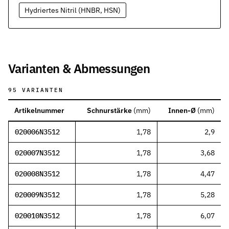
Werkstoffe
Hydriertes Nitril (HNBR, HSN)
Werkstoffe in der Dichtungstechnik – Grundlagen, Eigenschaften
Normen & Zertifizierungen
ISO, DIN und EN-Normen in der Dichtungstechnik – Übersicht und
Varianten & Abmessungen
Richtlinien & Zulassungen
REACH, RoHS, PFAS, FDA, LkSG und weitere Richtlinien für Dicht
95
VARIANTEN
Artikelnummer
Schnurstärke
(
mm
)
Innen-Ø
(
mm
)
020006N3512
1,78
2,9
020007N3512
1,78
3,68
020008N3512
1,78
4,47
020009N3512
1,78
5,28
020010N3512
1,78
6,07