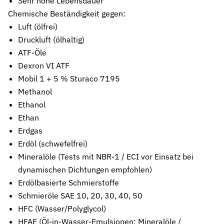
Sehr hohe Lebensdauer
Chemische Beständigkeit gegen:
Stützringe
Anti-Extrusions-Element, schützt O-Ringe bei hohem Druck
Luft (ölfrei)
Druckluft (ölhaltig)
Dämpfungsringe
ATF-Öle
Kontrollierte Endlagendämpfung im Pneumatikzylinder
Dexron VI ATF
Flachdichtungen
Mobil 1 + 5 % Sturaco 7195
Zuverlässige Abdichtung für plane Flächen, Flansche und Gehäu
Methanol
Ethanol
Gummiformteile
Ethan
Präzise geformte Elastomerbauteile für Dämpfung, Verbindung un
Erdgas
Dichtsätze
Erdöl (schwefelfrei)
Komplettlösungen aus abgestimmten Dichtungselementen
Mineralöle (Tests mit NBR-1 / ECI vor Einsatz bei
dynamischen Dichtungen empfohlen)
Sonderdichtungen
Individuell entwickelte Dichtungslösungen
Erdölbasierte Schmierstoffe
Schmieröle SAE 10, 20, 30, 40, 50
Hydraulikdichtungen
HFC (Wasser/Polyglycol)
Hochleistungsdichtungen für hydraulische Anwendungen
HFAE (Öl-in-Wasser-Emulsionen; Mineralöle /