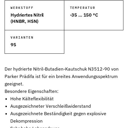
WERKSTOFF
TEMPERATUR
Wehrtechnik & Rüstung
Hydriertes Nitril
-35 … 150 °C
Zuverlässige Dichtungen für sicherheitskritische Systeme
(HNBR, HSN)
Stangendichtungen
Dichtungen für höchste Ansprüche in Hydraulik und Pneumatik
VARIANTEN
95
Kolbendichtungen
Sichere Abdichtung von Kolbenbewegungen in Hydraulik- und Pn
O-Ringe
Der hydrierte Nitril-Butadien-Kautschuk N3512-90 von
Universelle Dichtungslösung für vielfältige Anwendungen
Parker Prädifa ist für ein breites Anwendungsspektrum
Rotationsdichtungen
geeignet.
Dichtungslösungen für rotierende Wellen und Rotoren
Besondere Eigenschaften:
Hohe Kälteflexibilität
Abstreifer
Effektiver Schutz vor Schmutz, Staub und Feuchtigkeit
Ausgezeichneter Verschleißwiderstand
Ausgezeichnete Beständigkeit gegen explosive
Führungsringe
Dekompression
Präzise Führung von Kolben und Stangen, verhindert Metallkontak