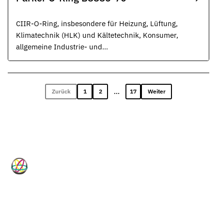
CIIR-O-Ring, insbesondere für Heizung, Lüftung,
Klimatechnik (HLK) und Kältetechnik, Konsumer,
allgemeine Industrie- und
Wasserstoffanwendungen, schwarz.
...
Zurück
1
2
17
Weiter
HP-Dichtungen
Technische Dichtungslösungen für
Industrie, Maschinenbau, Hydraulik