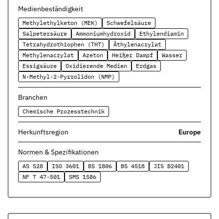
Kontakt
Medienbeständigkeit
Nehmen Sie Kontakt mit uns auf
Methylethylketon (MEK)
Schwefelsäure
Salpetersäure
Ammoniumhydroxid
Ethylendiamin
Karriere
Tetrahydrothiophen (THT)
Äthylenacrylat
Ihre Karrieremöglichkeiten bei uns
Methylenacrylat
Azeton
Heißer Dampf
Wasser
Essigsäure
Oxidierende Medien
Erdgas
Downloads
Zertifikate zum Download
N-Methyl-2-Pyrrolidon (NMP)
Branchen
Impressum
Rechtliche Informationen zu unserem Unternehmen
Chemische Prozesstechnik
AGB
Herkunftsregion
Europe
Unsere allgemeinen Geschäftsbedingungen
Normen & Spezifikationen
Datenschutz
AS 528
ISO 3601
BS 1806
BS 4518
JIS B2401
Informationen zum Schutz Ihrer Daten
NF T 47-501
SMS 1586
Dichtungsarten im Überblick
Grundlagenwissen zu Arten, Funktion und Einsatz der wichtigste