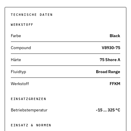
Pneumatikdichtungen
Zuverlässige Dichtungslösungen für Pneumatikzylinder
TECHNISCHE DATEN
Statische Dichtungen
WERKSTOFF
Langlebige Dichtungen für statische Anwendungen in verschiede
Farbe
Black
Dynamische Dichtungen
Compound
V8930-75
Effiziente Dichtungslösungen für dynamische Anwendungen
Härte
75 Shore A
Schmierstoffe
Schmierstoffe passend zur Dichtungsauslegung
Fluidtyp
Broad Range
Elastomerschmiermittel
Werkstoff
FFKM
Parker O-Lube und S-Lube für Elastomerdichtungen
Über HP-Dichtungen
EINSATZGRENZEN
Das Unternehmen und Team kennenlernen
Betriebstemperatur
-15 … 325 °C
Leistungen
Was wir für Sie tun können
EINSATZ & NORMEN