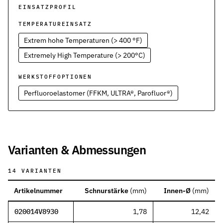
Werkstoffe
EINSATZPROFIL
Werkstoffe in der Dichtungstechnik – Grundlagen, Eigenschaften
TEMPERATUREINSATZ
Normen & Zertifizierungen
Extrem hohe Temperaturen (> 400 °F)
ISO, DIN und EN-Normen in der Dichtungstechnik – Übersicht und
Extremely High Temperature (> 200°C)
Richtlinien & Zulassungen
REACH, RoHS, PFAS, FDA, LkSG und weitere Richtlinien für Dicht
WERKSTOFFOPTIONEN
Perfluoroelastomer (FFKM, ULTRA®, Parofluor®)
Varianten & Abmessungen
14
VARIANTEN
Artikelnummer
Schnurstärke
(
mm
)
Innen-Ø
(
mm
)
020014V8930
1,78
12,42