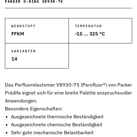
PARKER O-RING V8930-75
Wehrtechnik & Rüstung
Zuverlässige Dichtungen für sicherheitskritische Systeme
WERKSTOFF
TEMPERATUR
Stangendichtungen
FFKM
-15 … 325 °C
Dichtungen für höchste Ansprüche in Hydraulik und Pneumatik
Kolbendichtungen
VARIANTEN
Sichere Abdichtung von Kolbenbewegungen in Hydraulik- und Pn
14
O-Ringe
Universelle Dichtungslösung für vielfältige Anwendungen
Das Perfluorelastomer V8930-75 (Parofluor®) von Parker
Rotationsdichtungen
Prädifa eignet sich für eine breite Palette anspruchsvoller
Dichtungslösungen für rotierende Wellen und Rotoren
Anwendungen.
Abstreifer
Besondere Eigenschaften:
Effektiver Schutz vor Schmutz, Staub und Feuchtigkeit
Ausgezeichnete thermische Beständigkeit
Ausgezeichnete chemische Beständigkeit
Führungsringe
Präzise Führung von Kolben und Stangen, verhindert Metallkontak
Sehr gute mechanische Belastbarkeit