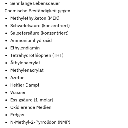
Sehr lange Lebensdauer
Stützringe
Chemische Beständigkeit gegen:
Anti-Extrusions-Element, schützt O-Ringe bei hohem Druck
Methylethylketon (MEK)
Schwefelsäure (konzentriert)
Dämpfungsringe
Kontrollierte Endlagendämpfung im Pneumatikzylinder
Salpetersäure (konzentriert)
Ammoniumhydroxid
Flachdichtungen
Ethylendiamin
Zuverlässige Abdichtung für plane Flächen, Flansche und Gehäu
Tetrahydrothiophen (THT)
Gummiformteile
Äthylenacrylat
Präzise geformte Elastomerbauteile für Dämpfung, Verbindung un
Methylenacrylat
Azeton
Dichtsätze
Heißer Dampf
Komplettlösungen aus abgestimmten Dichtungselementen
Wasser
Sonderdichtungen
Essigsäure (1-molar)
Individuell entwickelte Dichtungslösungen
Oxidierende Medien
Erdgas
Hydraulikdichtungen
Hochleistungsdichtungen für hydraulische Anwendungen
N-Methyl-2-Pyrrolidon (NMP)