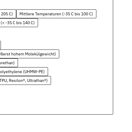
 205 C)
Mittlere Temperaturen (-35 C bis 100 C)
(< -35 C bis 140 C)
ußerst hohem Molekülgewicht)
urethan)
 Polyethylene (UHMW-PE)
PU, Resilon®, Ultrathan®)