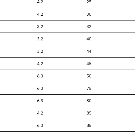
4,2
25
n und Auswahl
4,2
30
3,2
32
d Einzelseiten
3,2
40
tungen und Werkstoffe
3,2
44
4,2
45
6,3
50
6,3
75
6,3
80
4,2
85
6,3
85