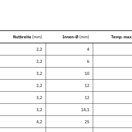
Nutbreite
(
mm
)
Innen-Ø
(
mm
)
Temp. max
2,2
4
2,2
6
3,2
10
2,2
12
3,2
12
3,2
14,1
4,2
25
en Dichtungstypen