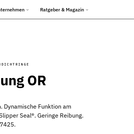
nternehmen
Ratgeber & Magazin
chtungen
ngen.
d Umformwerkzeuge.
NDICHTRINGE
tung OR
en Baustelleneinsatz.
uliksysteme.
n. Dynamische Funktion am
ipper Seal®​. Geringe Reibung.
Abfüllanlagen.
 7425.