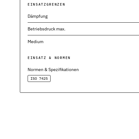
EINSATZGRENZEN
Pneumatikdichtungen
Zuverlässige Dichtungslösungen für Pneumatikzylinder
Dämpfung
Statische Dichtungen
Betriebsdruck max.
Langlebige Dichtungen für statische Anwendungen in verschiede
Medium
Dynamische Dichtungen
Effiziente Dichtungslösungen für dynamische Anwendungen
EINSATZ & NORMEN
Schmierstoffe
Normen & Spezifikationen
Schmierstoffe passend zur Dichtungsauslegung
ISO 7425
Elastomerschmiermittel
Parker O-Lube und S-Lube für Elastomerdichtungen
Über HP-Dichtungen
Das Unternehmen und Team kennenlernen
Leistungen
Was wir für Sie tun können