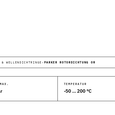
he Anwendungen.
ktion und Anlagen.
 Abfüllanlagen.
ergiesysteme.
 & WELLENDICHTRINGE
›
PARKER ROTORDICHTUNG OR
Kunststoffverarbeitung.
tungsanlagen.
MAX.
TEMPERATUR
r
-50 … 200 °C
und Rohrleitungen.
ksysteme.