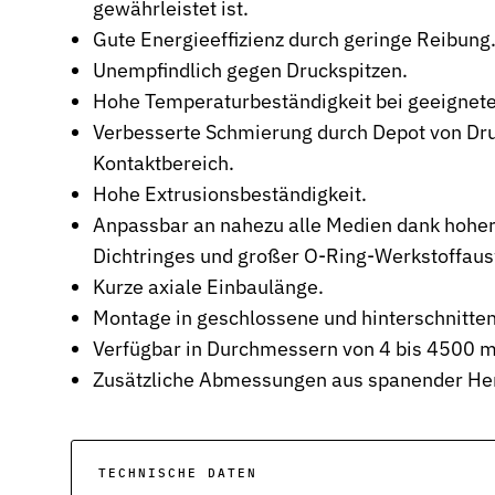
gewährleistet ist.
Stützringe
Gute Energieeffizienz durch geringe Reibung
Anti-Extrusions-Element, schützt O-Ringe bei hohem Druck
Unempfindlich gegen Druckspitzen.
Hohe Temperaturbeständigkeit bei geeignete
Dämpfungsringe
Kontrollierte Endlagendämpfung im Pneumatikzylinder
Verbesserte Schmierung durch Depot von D
Kontaktbereich.
Flachdichtungen
Hohe Extrusionsbeständigkeit.
Zuverlässige Abdichtung für plane Flächen, Flansche und Gehäu
Anpassbar an nahezu alle Medien dank hoher
Gummiformteile
Dichtringes und großer O-Ring-Werkstoffaus
Präzise geformte Elastomerbauteile für Dämpfung, Verbindung u
Kurze axiale Einbaulänge.
Dichtsätze
Montage in geschlossene und hinterschnitte
Komplettlösungen aus abgestimmten Dichtungselementen
Verfügbar in Durchmessern von 4 bis 4500 
Zusätzliche Abmessungen aus spanender Herst
Sonderdichtungen
Individuell entwickelte Dichtungslösungen
Hydraulikdichtungen
Hochleistungsdichtungen für hydraulische Anwendungen
TECHNISCHE DATEN