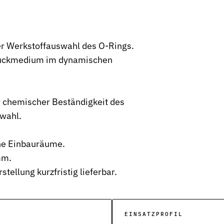
.
r Werkstoffauswahl des O-Rings.
ruckmedium im dynamischen
severbindungen
 chemischer Beständigkeit des
wahl.
nd Funktion
ne Einbauräume.
mm.
ellung kurzfristig lieferbar.
EINSATZPROFIL