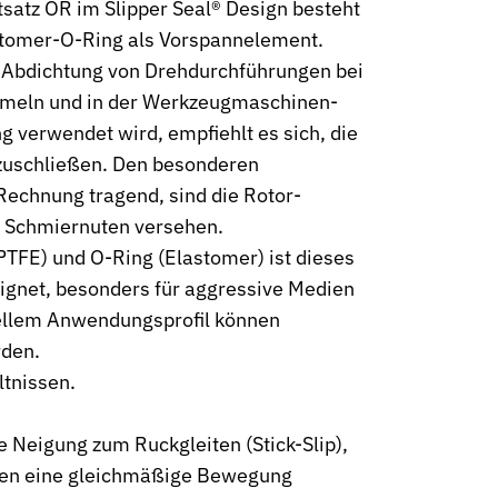
satz OR im Slipper Seal® Design besteht
stomer-O-Ring als Vorspannelement.
ge Abdichtung von Drehdurchführungen bei
mmeln und in der Werkzeugmaschinen-
g verwendet wird, empfiehlt es sich, die
bzuschließen. Den besonderen
echnung tragend, sind die Rotor-
neumatik
n Schmiernuten versehen.
PTFE) und O-Ring (Elastomer) ist dieses
ignet, besonders für aggressive Medien
ellem Anwendungsprofil können
rden.
ltnissen.
 Neigung zum Ruckgleiten (Stick-Slip),
ten eine gleichmäßige Bewegung
kt