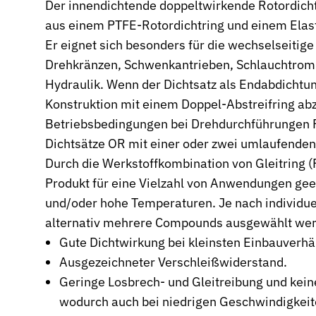
Der innendichtende doppeltwirkende Rotordicht
aus einem PTFE-Rotordichtring und einem Ela
Wehrtechnik & Rüstung
Zuverlässige Dichtungen für sicherheitskritische Systeme
Er eignet sich besonders für die wechselseiti
Drehkränzen, Schwenkantrieben, Schlauchtro
Stangendichtungen
Hydraulik. Wenn der Dichtsatz als Endabdichtun
Dichtungen für höchste Ansprüche in Hydraulik und Pneumatik
Konstruktion mit einem Doppel-Abstreifring a
Kolbendichtungen
Betriebsbedingungen bei Drehdurchführungen R
Sichere Abdichtung von Kolbenbewegungen in Hydraulik- und P
Dichtsätze OR mit einer oder zwei umlaufende
O-Ringe
Durch die Werkstoffkombination von Gleitring (
Universelle Dichtungslösung für vielfältige Anwendungen
Produkt für eine Vielzahl von Anwendungen gee
und/oder hohe Temperaturen. Je nach individu
Rotationsdichtungen
Dichtungslösungen für rotierende Wellen und Rotoren
alternativ mehrere Compounds ausgewählt we
Gute Dichtwirkung bei kleinsten Einbauverhä
Abstreifer
Ausgezeichneter Verschleißwiderstand.
Effektiver Schutz vor Schmutz, Staub und Feuchtigkeit
Geringe Losbrech- und Gleitreibung und keine
Führungsringe
wodurch auch bei niedrigen Geschwindigkei
Präzise Führung von Kolben und Stangen, verhindert Metallkonta