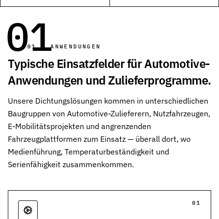
01
Wehrtechnik & Rüstung
Zuverlässige Dichtungen für sicherheitskritische Systeme
Stangendichtungen
01 — ANWENDUNGEN
Dichtungen für höchste Ansprüche in Hydraulik und Pneumatik
Typische Einsatzfelder für Automotive-
Anwendungen und Zulieferprogramme.
Kolbendichtungen
Sichere Abdichtung von Kolbenbewegungen in Hydraulik- und Pn
Unsere Dichtungslösungen kommen in unterschiedlichen
O-Ringe
Baugruppen von Automotive-Zulieferern, Nutzfahrzeugen,
Universelle Dichtungslösung für vielfältige Anwendungen
E-Mobilitätsprojekten und angrenzenden
Fahrzeugplattformen zum Einsatz — überall dort, wo
Rotationsdichtungen
Dichtungslösungen für rotierende Wellen und Rotoren
Medienführung, Temperaturbeständigkeit und
Serienfähigkeit zusammenkommen.
Abstreifer
Effektiver Schutz vor Schmutz, Staub und Feuchtigkeit
Führungsringe
01
Präzise Führung von Kolben und Stangen, verhindert Metallkontak