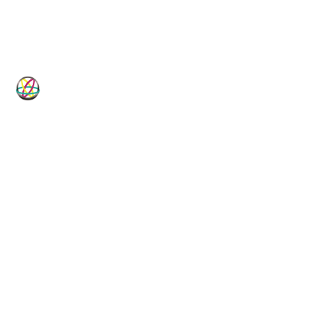
HP-Dichtungen
Technische Dichtungslösungen für
Industrie, Maschinenbau, Hydraulik
und Pneumatik.
Vom Standardartikel bis zur Sonderanfertigung, vom
Elastomer bis zum PTFE-Compound: HP-Dichtungen ist
Ihr technischer Dichtungsspezialist seit 1982.
DICHTUNGSKOMPETENZ
LIEFERPROGRAMM
40+ Jahre
35.000+ Artikel