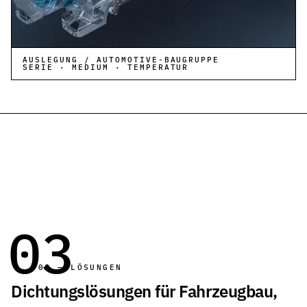
AUSLEGUNG / AUTOMOTIVE-BAUGRUPPE
SERIE · MEDIUM · TEMPERATUR
NBR
HNBR
EPDM
PTFE
FKM / VITON™
FVMQ
WERKSTOFFE —
FFKM
ALLE COMPOUNDS →
03
03 — LÖSUNGEN
Dichtungslösungen für Fahrzeugbau,