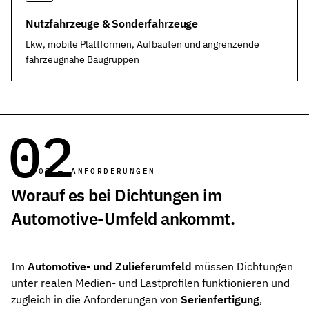
Kontakt
Nehmen Sie Kontakt mit uns auf
Nutzfahrzeuge & Sonderfahrzeuge
Lkw, mobile Plattformen, Aufbauten und angrenzende
Karriere
fahrzeugnahe Baugruppen
Ihre Karrieremöglichkeiten bei uns
Downloads
Zertifikate zum Download
02
Impressum
Rechtliche Informationen zu unserem Unternehmen
02 — ANFORDERUNGEN
AGB
Worauf es bei Dichtungen im
Unsere allgemeinen Geschäftsbedingungen
Automotive-Umfeld ankommt.
Datenschutz
Informationen zum Schutz Ihrer Daten
Im
Automotive- und Zulieferumfeld
müssen Dichtungen
Dichtungsarten im Überblick
unter realen Medien- und Lastprofilen funktionieren und
Grundlagenwissen zu Arten, Funktion und Einsatz der wichtigste
zugleich in die Anforderungen von
Serienfertigung
,