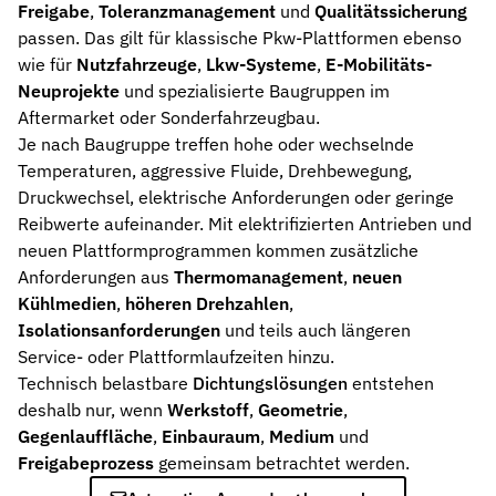
Werkstoffe
Freigabe
,
Toleranzmanagement
und
Qualitätssicherung
Werkstoffe in der Dichtungstechnik – Grundlagen, Eigenschaften
passen. Das gilt für klassische Pkw-Plattformen ebenso
wie für
Nutzfahrzeuge
,
Lkw-Systeme
,
E-Mobilitäts-
Normen & Zertifizierungen
Neuprojekte
und spezialisierte Baugruppen im
ISO, DIN und EN-Normen in der Dichtungstechnik – Übersicht und
Aftermarket oder Sonderfahrzeugbau.
Je nach Baugruppe treffen hohe oder wechselnde
Richtlinien & Zulassungen
REACH, RoHS, PFAS, FDA, LkSG und weitere Richtlinien für Dicht
Temperaturen, aggressive Fluide, Drehbewegung,
Druckwechsel, elektrische Anforderungen oder geringe
Reibwerte aufeinander. Mit elektrifizierten Antrieben und
neuen Plattformprogrammen kommen zusätzliche
Anforderungen aus
Thermomanagement
,
neuen
Kühlmedien
,
höheren Drehzahlen
,
Isolationsanforderungen
und teils auch längeren
Service- oder Plattformlaufzeiten hinzu.
Technisch belastbare
Dichtungslösungen
entstehen
deshalb nur, wenn
Werkstoff
,
Geometrie
,
Gegenlauffläche
,
Einbauraum
,
Medium
und
Freigabeprozess
gemeinsam betrachtet werden.