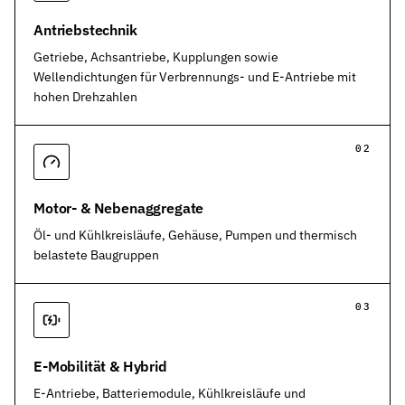
Stützringe
Antriebstechnik
Anti-Extrusions-Element, schützt O-Ringe bei hohem Druck
Getriebe, Achsantriebe, Kupplungen sowie
Wellendichtungen für Verbrennungs- und E-Antriebe mit
Dämpfungsringe
hohen Drehzahlen
Kontrollierte Endlagendämpfung im Pneumatikzylinder
Flachdichtungen
02
Zuverlässige Abdichtung für plane Flächen, Flansche und Gehäu
Gummiformteile
Motor- & Nebenaggregate
Präzise geformte Elastomerbauteile für Dämpfung, Verbindung un
Öl- und Kühlkreisläufe, Gehäuse, Pumpen und thermisch
Dichtsätze
belastete Baugruppen
Komplettlösungen aus abgestimmten Dichtungselementen
03
Sonderdichtungen
Individuell entwickelte Dichtungslösungen
E-Mobilität & Hybrid
Hydraulikdichtungen
Hochleistungsdichtungen für hydraulische Anwendungen
E-Antriebe, Batteriemodule, Kühlkreisläufe und