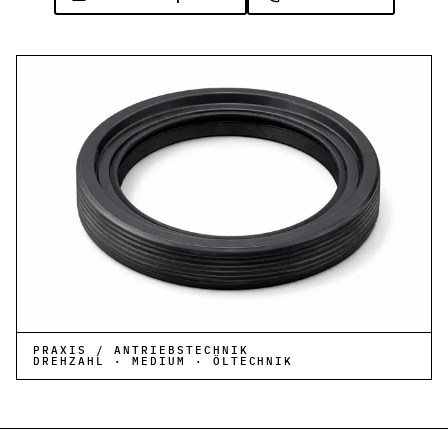
PRAXIS / ANTRIEBSTECHNIK
DREHZAHL · MEDIUM · ÖLTECHNIK