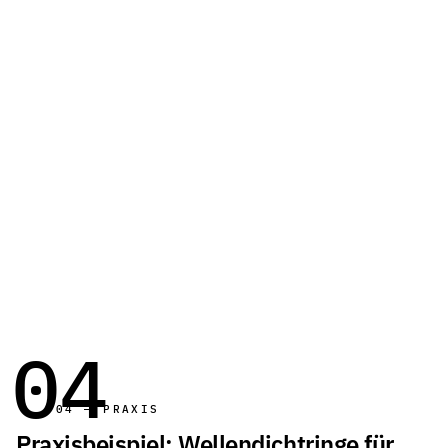
„Wir suchen keine Lösung für ein
einzelnes Bauteil. Wir suchen eine
Lösung, die über Millionen von Zyklen
und tausende Fahrzeuge hinweg
zuverlässig funktioniert.”
— ENTWICKLUNG
/ AUTOMOTIVE-ZULIEFERUNG
04
04 — PRAXIS
Praxisbeispiel: Wellendichtringe für