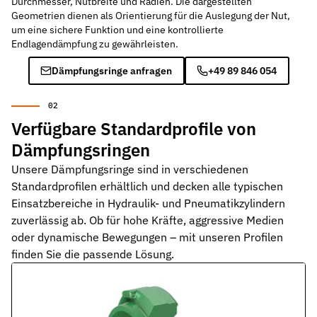
Durchmesser, Nutbreite und Radien. Die dargestellten
Pneumatikdichtungen
Geometrien dienen als Orientierung für die Auslegung der Nut,
Zuverlässige Dichtungslösungen für Pneumatikzylinder
um eine sichere Funktion und eine kontrollierte
Endlagendämpfung zu gewährleisten.
Statische Dichtungen
Dämpfungsringe anfragen
+49 89 846 054
Langlebige Dichtungen für statische Anwendungen in verschiede
Dynamische Dichtungen
Effiziente Dichtungslösungen für dynamische Anwendungen
Verfügbare Standardprofile von
Dämpfungsringen
Schmierstoffe
Schmierstoffe passend zur Dichtungsauslegung
Unsere Dämpfungsringe sind in verschiedenen
Standardprofilen erhältlich und decken alle typischen
Elastomerschmiermittel
Einsatzbereiche in Hydraulik- und Pneumatikzylindern
Parker O-Lube und S-Lube für Elastomerdichtungen
zuverlässig ab. Ob für hohe Kräfte, aggressive Medien
oder dynamische Bewegungen – mit unseren Profilen
Über HP-Dichtungen
Das Unternehmen und Team kennenlernen
finden Sie die passende Lösung.
Leistungen
Was wir für Sie tun können