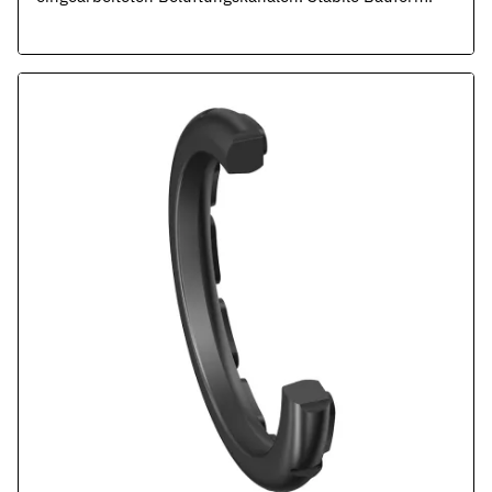
Werkstoffe
Werkstoffe in der Dichtungstechnik – Grundlagen, Eigenschaften
Normen & Zertifizierungen
ISO, DIN und EN-Normen in der Dichtungstechnik – Übersicht und
Richtlinien & Zulassungen
REACH, RoHS, PFAS, FDA, LkSG und weitere Richtlinien für Dicht