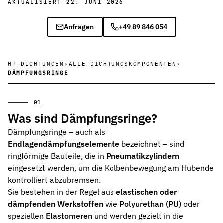
AKTUALISIERT 22. JUNI 2026
Wehrtechnik & Rüstung
Zuverlässige Dichtungen für sicherheitskritische Systeme
Anfragen
+49 89 846 054
Stangendichtungen
Dichtungen für höchste Ansprüche in Hydraulik und Pneumatik
HP-DICHTUNGEN
›
ALLE DICHTUNGSKOMPONENTEN
›
DÄMPFUNGSRINGE
Kolbendichtungen
Sichere Abdichtung von Kolbenbewegungen in Hydraulik- und Pn
O-Ringe
Was sind Dämpfungsringe?
Universelle Dichtungslösung für vielfältige Anwendungen
Dämpfungsringe – auch als
Rotationsdichtungen
Endlagendämpfungselemente
bezeichnet – sind
Dichtungslösungen für rotierende Wellen und Rotoren
ringförmige Bauteile, die in
Pneumatikzylindern
eingesetzt werden, um die Kolbenbewegung am Hubende
Abstreifer
kontrolliert abzubremsen.
Effektiver Schutz vor Schmutz, Staub und Feuchtigkeit
Sie bestehen in der Regel aus
elastischen oder
dämpfenden Werkstoffen
wie
Polyurethan (PU)
oder
Führungsringe
Präzise Führung von Kolben und Stangen, verhindert Metallkontak
speziellen
Elastomeren
und werden gezielt in die