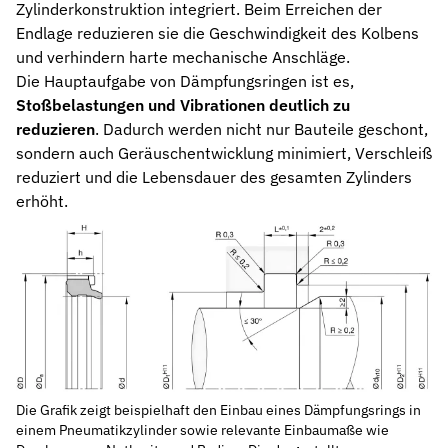
Zylinderkonstruktion integriert. Beim Erreichen der
Stützringe
Endlage reduzieren sie die Geschwindigkeit des Kolbens
Anti-Extrusions-Element, schützt O-Ringe bei hohem Druck
und verhindern harte mechanische Anschläge.
Die Hauptaufgabe von Dämpfungsringen ist es,
Dämpfungsringe
Stoßbelastungen und Vibrationen deutlich zu
Kontrollierte Endlagendämpfung im Pneumatikzylinder
reduzieren
. Dadurch werden nicht nur Bauteile geschont,
sondern auch Geräuschentwicklung minimiert, Verschleiß
Flachdichtungen
Zuverlässige Abdichtung für plane Flächen, Flansche und Gehäu
reduziert und die Lebensdauer des gesamten Zylinders
erhöht.
Gummiformteile
Präzise geformte Elastomerbauteile für Dämpfung, Verbindung un
Dichtsätze
Komplettlösungen aus abgestimmten Dichtungselementen
Sonderdichtungen
Individuell entwickelte Dichtungslösungen
Hydraulikdichtungen
Die Grafik zeigt beispielhaft den Einbau eines Dämpfungsrings in
Hochleistungsdichtungen für hydraulische Anwendungen
einem Pneumatikzylinder sowie relevante Einbaumaße wie