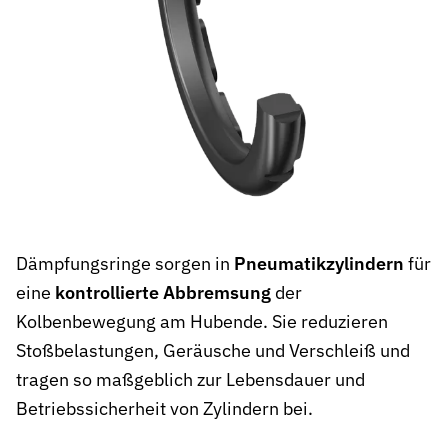
Chemieindustrie
Chemikalienbeständige Dichtungen für sichere Prozesse in Produ
Pharmaindustrie
Hygienische Dichtungslösungen für Reinräume, Bioreaktoren und 
Energietechnik
Stabile Dichtungen für Kraftwerke, Turbinen und erneuerbare En
Spritzgussmaschinen
Hochdruck- und temperaturbeständige Dichtungen für effiziente K
Dämpfungsringe sorgen in
Pneumatikzylindern
für
eine
kontrollierte Abbremsung
der
Recyclinganlagen & Umwelttechnik
Widerstandsfähige Dichtungen für Sortier-, Förder- und Aufberei
Kolbenbewegung am Hubende. Sie reduzieren
Stoßbelastungen, Geräusche und Verschleiß und
Wasser- und Abwassertechnik
Korrosions- und chemikalienbeständige Dichtungen für Pumpen u
tragen so maßgeblich zur Lebensdauer und
Betriebssicherheit von Zylindern bei.
Automotive
Effiziente Dichtungslösungen für dynamische Antriebs- und Lenk