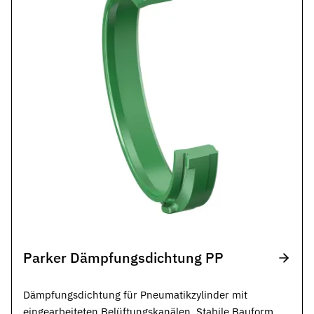
Kontakt
Nehmen Sie Kontakt mit uns auf
Karriere
Ihre Karrieremöglichkeiten bei uns
Downloads
Zertifikate zum Download
Impressum
Rechtliche Informationen zu unserem Unternehmen
AGB
Unsere allgemeinen Geschäftsbedingungen
Datenschutz
Informationen zum Schutz Ihrer Daten
Parker Dämpfungsdichtung PP
Dichtungsarten im Überblick
Grundlagenwissen zu Arten, Funktion und Einsatz der wichtigste
Dämpfungsdichtung für Pneumatikzylinder mit
eingearbeiteten Belüftungskanälen. Stabile Bauform.