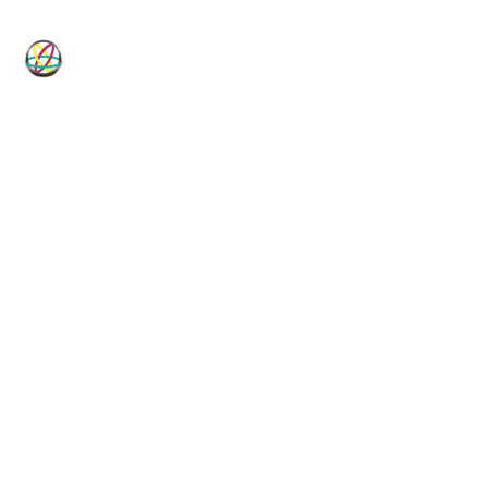
HP-Dichtungen
Technische Dichtungslösungen für
Industrie, Maschinenbau, Hydraulik
und Pneumatik.
Vom Standardartikel bis zur Sonderanfertigung, vom
Elastomer bis zum PTFE-Compound: HP-Dichtungen ist
Ihr technischer Dichtungsspezialist seit 1982.
DICHTUNGSKOMPETENZ
LIEFERPROGRAMM
40+ Jahre
35.000+ Artikel
NETZWERK
QUALITÄT
50+ Hersteller
ISO 9001