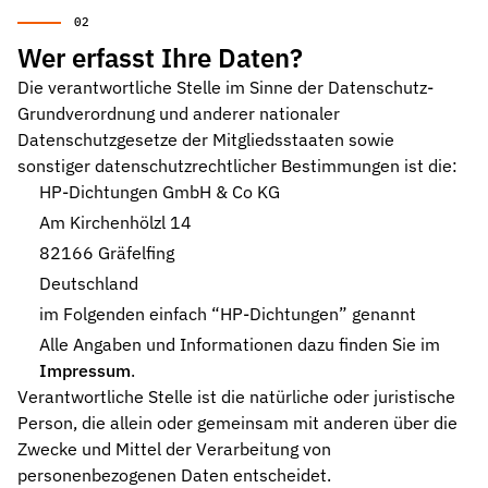
Stützringe
Anti-Extrusions-Element, schützt O-Ringe bei hohem Druck
Wer erfasst Ihre Daten?
Die verantwortliche Stelle im Sinne der Datenschutz-
Dämpfungsringe
Grundverordnung und anderer nationaler
Kontrollierte Endlagendämpfung im Pneumatikzylinder
Datenschutzgesetze der Mitgliedsstaaten sowie
sonstiger datenschutzrechtlicher Bestimmungen ist die:
Flachdichtungen
Zuverlässige Abdichtung für plane Flächen, Flansche und Gehäu
HP-Dichtungen GmbH & Co KG
Am Kirchenhölzl 14
Gummiformteile
82166 Gräfelfing
Präzise geformte Elastomerbauteile für Dämpfung, Verbindung un
Deutschland
Dichtsätze
im Folgenden einfach “HP-Dichtungen” genannt
Komplettlösungen aus abgestimmten Dichtungselementen
Alle Angaben und Informationen dazu finden Sie im
Impressum
.
Sonderdichtungen
Individuell entwickelte Dichtungslösungen
Verantwortliche Stelle ist die natürliche oder juristische
Person, die allein oder gemeinsam mit anderen über die
Hydraulikdichtungen
Zwecke und Mittel der Verarbeitung von
Hochleistungsdichtungen für hydraulische Anwendungen
personenbezogenen Daten entscheidet.