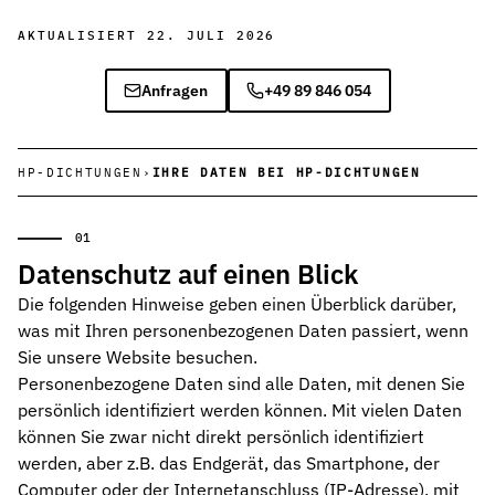
AKTUALISIERT 22. JULI 2026
Chemieindustrie
Chemikalienbeständige Dichtungen für sichere Prozesse in Produ
Anfragen
+49 89 846 054
Pharmaindustrie
Hygienische Dichtungslösungen für Reinräume, Bioreaktoren und 
HP-DICHTUNGEN
›
IHRE DATEN BEI HP-DICHTUNGEN
Energietechnik
Stabile Dichtungen für Kraftwerke, Turbinen und erneuerbare En
Spritzgussmaschinen
Datenschutz auf einen Blick
Hochdruck- und temperaturbeständige Dichtungen für effiziente K
Die folgenden Hinweise geben einen Überblick darüber,
Recyclinganlagen & Umwelttechnik
was mit Ihren personenbezogenen Daten passiert, wenn
Widerstandsfähige Dichtungen für Sortier-, Förder- und Aufberei
Sie unsere Website besuchen.
Personenbezogene Daten sind alle Daten, mit denen Sie
Wasser- und Abwassertechnik
persönlich identifiziert werden können. Mit vielen Daten
Korrosions- und chemikalienbeständige Dichtungen für Pumpen u
können Sie zwar nicht direkt persönlich identifiziert
werden, aber z.B. das Endgerät, das Smartphone, der
Automotive
Effiziente Dichtungslösungen für dynamische Antriebs- und Lenk
Computer oder der Internetanschluss (IP-Adresse), mit