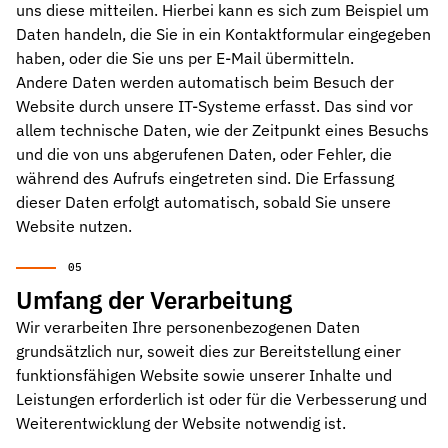
uns diese mitteilen. Hierbei kann es sich zum Beispiel um
Kontakt
Nehmen Sie Kontakt mit uns auf
Daten handeln, die Sie in ein Kontaktformular eingegeben
haben, oder die Sie uns per E-Mail übermitteln.
Karriere
Andere Daten werden automatisch beim Besuch der
Ihre Karrieremöglichkeiten bei uns
Website durch unsere IT-Systeme erfasst. Das sind vor
allem technische Daten, wie der Zeitpunkt eines Besuchs
Downloads
und die von uns abgerufenen Daten, oder Fehler, die
Zertifikate zum Download
während des Aufrufs eingetreten sind. Die Erfassung
dieser Daten erfolgt automatisch, sobald Sie unsere
Impressum
Rechtliche Informationen zu unserem Unternehmen
Website nutzen.
AGB
Unsere allgemeinen Geschäftsbedingungen
Umfang der Verarbeitung
Wir verarbeiten Ihre personenbezogenen Daten
Datenschutz
Informationen zum Schutz Ihrer Daten
grundsätzlich nur, soweit dies zur Bereitstellung einer
funktionsfähigen Website sowie unserer Inhalte und
Dichtungsarten im Überblick
Leistungen erforderlich ist oder für die Verbesserung und
Grundlagenwissen zu Arten, Funktion und Einsatz der wichtigste
Weiterentwicklung der Website notwendig ist.