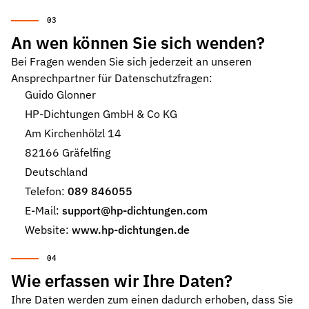
Pneumatikdichtungen
Zuverlässige Dichtungslösungen für Pneumatikzylinder
An wen können Sie sich wenden?
Statische Dichtungen
Bei Fragen wenden Sie sich jederzeit an unseren
Langlebige Dichtungen für statische Anwendungen in verschiede
Ansprechpartner für Datenschutzfragen:
Guido Glonner
Dynamische Dichtungen
HP-Dichtungen GmbH & Co KG
Effiziente Dichtungslösungen für dynamische Anwendungen
Am Kirchenhölzl 14
Schmierstoffe
82166 Gräfelfing
Schmierstoffe passend zur Dichtungsauslegung
Deutschland
Elastomerschmiermittel
Telefon:
089 846055
Parker O-Lube und S-Lube für Elastomerdichtungen
E-Mail:
support@hp-dichtungen.com
Website:
www.hp-dichtungen.de
Über HP-Dichtungen
Das Unternehmen und Team kennenlernen
Leistungen
Wie erfassen wir Ihre Daten?
Was wir für Sie tun können
Ihre Daten werden zum einen dadurch erhoben, dass Sie