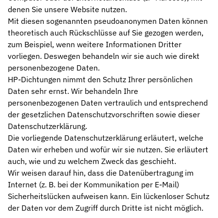
denen Sie unsere Website nutzen.
Wehrtechnik & Rüstung
Mit diesen sogenannten pseudoanonymen Daten können
Zuverlässige Dichtungen für sicherheitskritische Systeme
theoretisch auch Rückschlüsse auf Sie gezogen werden,
zum Beispiel, wenn weitere Informationen Dritter
Stangendichtungen
vorliegen. Deswegen behandeln wir sie auch wie direkt
Dichtungen für höchste Ansprüche in Hydraulik und Pneumatik
personenbezogene Daten.
Kolbendichtungen
HP-Dichtungen nimmt den Schutz Ihrer persönlichen
Sichere Abdichtung von Kolbenbewegungen in Hydraulik- und Pn
Daten sehr ernst. Wir behandeln Ihre
personenbezogenen Daten vertraulich und entsprechend
O-Ringe
der gesetzlichen Datenschutzvorschriften sowie dieser
Universelle Dichtungslösung für vielfältige Anwendungen
Datenschutzerklärung.
Die vorliegende Datenschutzerklärung erläutert, welche
Rotationsdichtungen
Dichtungslösungen für rotierende Wellen und Rotoren
Daten wir erheben und wofür wir sie nutzen. Sie erläutert
auch, wie und zu welchem Zweck das geschieht.
Abstreifer
Wir weisen darauf hin, dass die Datenübertragung im
Effektiver Schutz vor Schmutz, Staub und Feuchtigkeit
Internet (z. B. bei der Kommunikation per E-Mail)
Sicherheitslücken aufweisen kann. Ein lückenloser Schutz
Führungsringe
der Daten vor dem Zugriff durch Dritte ist nicht möglich.
Präzise Führung von Kolben und Stangen, verhindert Metallkontak