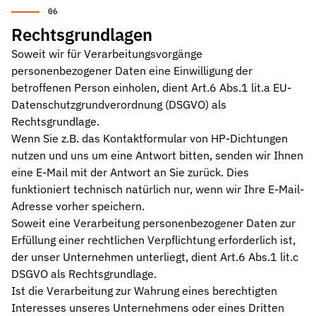
Werkstoffe
Werkstoffe in der Dichtungstechnik – Grundlagen, Eigenschaften
Rechtsgrundlagen
Normen & Zertifizierungen
Soweit wir für Verarbeitungsvorgänge
ISO, DIN und EN-Normen in der Dichtungstechnik – Übersicht und
personenbezogener Daten eine Einwilligung der
betroffenen Person einholen, dient Art.6 Abs.1 lit.a EU-
Richtlinien & Zulassungen
Datenschutzgrundverordnung (DSGVO) als
REACH, RoHS, PFAS, FDA, LkSG und weitere Richtlinien für Dicht
Rechtsgrundlage.
Wenn Sie z.B. das Kontaktformular von HP-Dichtungen
nutzen und uns um eine Antwort bitten, senden wir Ihnen
eine E-Mail mit der Antwort an Sie zurück. Dies
funktioniert technisch natürlich nur, wenn wir Ihre E-Mail-
Adresse vorher speichern.
Soweit eine Verarbeitung personenbezogener Daten zur
Erfüllung einer rechtlichen Verpflichtung erforderlich ist,
der unser Unternehmen unterliegt, dient Art.6 Abs.1 lit.c
DSGVO als Rechtsgrundlage.
Ist die Verarbeitung zur Wahrung eines berechtigten
Interesses unseres Unternehmens oder eines Dritten