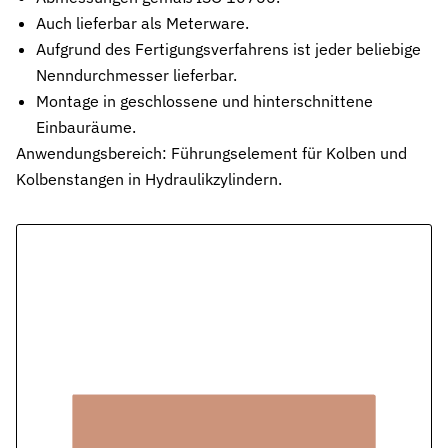
Pneumatikdichtungen
Auch lieferbar als Meterware.
Zuverlässige Dichtungslösungen für Pneumatikzylinder
Aufgrund des Fertigungsverfahrens ist jeder beliebige
Nenndurchmesser lieferbar.
Statische Dichtungen
Montage in geschlossene und hinterschnittene
Langlebige Dichtungen für statische Anwendungen in verschiede
Einbauräume.
Dynamische Dichtungen
Anwendungsbereich: Führungselement für Kolben und
Effiziente Dichtungslösungen für dynamische Anwendungen
Kolbenstangen in Hydraulikzylindern.
Schmierstoffe
Schmierstoffe passend zur Dichtungsauslegung
Elastomerschmiermittel
Parker O-Lube und S-Lube für Elastomerdichtungen
Über HP-Dichtungen
Das Unternehmen und Team kennenlernen
Leistungen
Was wir für Sie tun können