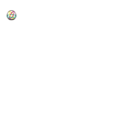
HP-Dichtungen
Technische Dichtungslösungen für
Industrie, Maschinenbau, Hydraulik
und Pneumatik.
Vom Standardartikel bis zur Sonderanfertigung, vom
Elastomer bis zum PTFE-Compound: HP-Dichtungen ist
Ihr technischer Dichtungsspezialist seit 1982.
DICHTUNGSKOMPETENZ
LIEFERPROGRAMM
40+ Jahre
35.000+ Artikel
NETZWERK
QUALITÄT
50+ Hersteller
ISO 9001