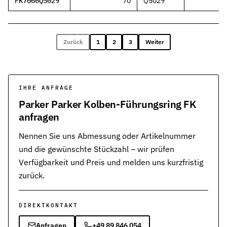
FK7066Q5029
70
Q5029
1
Zurück
1
2
3
Weiter
IHRE ANFRAGE
Parker Parker Kolben-Führungsring FK
anfragen
Nennen Sie uns Abmessung oder Artikelnummer
und die gewünschte Stückzahl – wir prüfen
Verfügbarkeit und Preis und melden uns kurzfristig
zurück.
DIREKTKONTAKT
Anfragen
+49 89 846 054