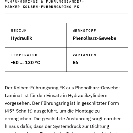
FÜHRUNGSRINGE & FÜHRUNGSBÄNDER
›
PARKER KOLBEN-FÜHRUNGSRING FK
Wehrtechnik & Rüstung
Zuverlässige Dichtungen für sicherheitskritische Systeme
Stangendichtungen
MEDIUM
WERKSTOFF
Dichtungen für höchste Ansprüche in Hydraulik und Pneumatik
Hydraulik
Phenolharz-Gewebe
Kolbendichtungen
Sichere Abdichtung von Kolbenbewegungen in Hydraulik- und Pn
TEMPERATUR
VARIANTEN
-50 … 130 °C
56
O-Ringe
Universelle Dichtungslösung für vielfältige Anwendungen
Rotationsdichtungen
Der Kolben-Führungsring FK aus Phenolharz-Gewebe-
Dichtungslösungen für rotierende Wellen und Rotoren
Laminat ist für den Einsatz in Hydraulikzylindern
vorgesehen. Der Führungsring ist in geschlitzter Form
Abstreifer
Effektiver Schutz vor Schmutz, Staub und Feuchtigkeit
(45°-Schnitt) ausgeführt, um die Montage zu
ermöglichen. Die geschlitzte Ausführung sorgt darüber
Führungsringe
hinaus dafür, dass der Systemdruck zur Dichtung
Präzise Führung von Kolben und Stangen, verhindert Metallkontak