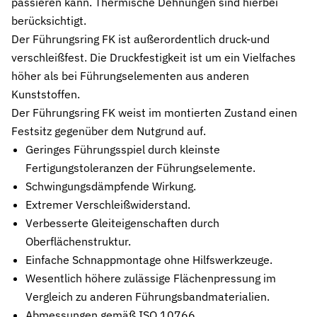
passieren kann. Thermische Dehnungen sind hierbei
Stützringe
berücksichtigt.
Anti-Extrusions-Element, schützt O-Ringe bei hohem Druck
Der Führungsring FK ist außerordentlich druck-und
verschleißfest. Die Druckfestigkeit ist um ein Vielfaches
Dämpfungsringe
höher als bei Führungselementen aus anderen
Kontrollierte Endlagendämpfung im Pneumatikzylinder
Kunststoffen.
Flachdichtungen
Der Führungsring FK weist im montierten Zustand einen
Zuverlässige Abdichtung für plane Flächen, Flansche und Gehäu
Festsitz gegenüber dem Nutgrund auf.
Geringes Führungsspiel durch kleinste
Gummiformteile
Präzise geformte Elastomerbauteile für Dämpfung, Verbindung un
Fertigungstoleranzen der Führungselemente.
Schwingungsdämpfende Wirkung.
Dichtsätze
Extremer Verschleißwiderstand.
Komplettlösungen aus abgestimmten Dichtungselementen
Verbesserte Gleiteigenschaften durch
Oberflächenstruktur.
Sonderdichtungen
Individuell entwickelte Dichtungslösungen
Einfache Schnappmontage ohne Hilfswerkzeuge.
Wesentlich höhere zulässige Flächenpressung im
Hydraulikdichtungen
Vergleich zu anderen Führungsbandmaterialien.
Hochleistungsdichtungen für hydraulische Anwendungen
Abmessungen gemäß ISO 10766.