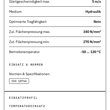
Werkstoffe
Gleitgeschwindigkeit max.
5 m/s
Werkstoffe in der Dichtungstechnik – Grundlagen, Eigenschaften
Medium
Hydraulik
Normen & Zertifizierungen
ISO, DIN und EN-Normen in der Dichtungstechnik – Übersicht und
Optimierte Tragfähigkeit
Nein
Zul. Flächenpressung max.
340 N/mm²
Richtlinien & Zulassungen
REACH, RoHS, PFAS, FDA, LkSG und weitere Richtlinien für Dicht
Zul. Flächenpressung min.
270 N/mm²
Betriebstemperatur
-50 … 130 °C
EINSATZ & NORMEN
Normen & Spezifikationen
ISO 10766
EINSATZPROFIL
TEMPERATUREINSATZ