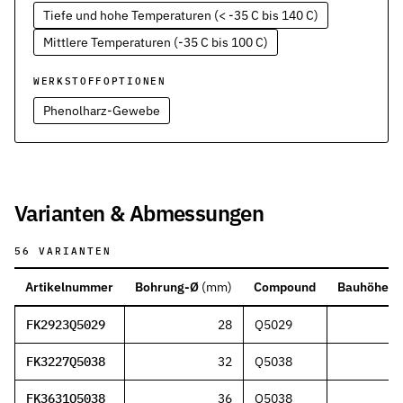
Tiefe und hohe Temperaturen (< -35 C bis 140 C)
Mittlere Temperaturen (-35 C bis 100 C)
WERKSTOFFOPTIONEN
Phenolharz-Gewebe
Varianten & Abmessungen
56
VARIANTEN
Artikelnummer
Bohrung-Ø
(
mm
)
Compound
Bauhöhe
(
FK2923Q5029
28
Q5029
FK3227Q5038
32
Q5038
FK3631Q5038
36
Q5038