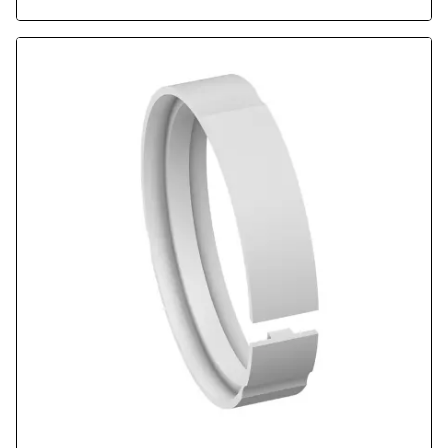
Druckfestigkeit: 340 N/mm2, ISO 10766.