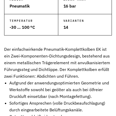
Pneumatik
16 bar
Wehrtechnik & Rüstung
Zuverlässige Dichtungen für sicherheitskritische Systeme
TEMPERATUR
VARIANTEN
Stangendichtungen
-30 … 100 °C
14
Dichtungen für höchste Ansprüche in Hydraulik und Pneumatik
Kolbendichtungen
Sichere Abdichtung von Kolbenbewegungen in Hydraulik- und Pn
Der einfachwirkende Pneumatik-Komplettkolben EK ist
ein Zwei-Komponenten-Dichtungsdesign, bestehend aus
O-Ringe
einem metallischen Trägerelement mit anvulkanisiertem
Universelle Dichtungslösung für vielfältige Anwendungen
Führungssteg und Dichtlippe. Der Komplettkolben erfüllt
Rotationsdichtungen
zwei Funktionen: Abdichten und Führen.
Dichtungslösungen für rotierende Wellen und Rotoren
Aufgrund der anwendungsoptimierten Geometrie und
Werkstoffe sowohl bei geölter als auch bei ölfreier
Abstreifer
Effektiver Schutz vor Schmutz, Staub und Feuchtigkeit
Druckluft einsetzbar (nach Montagefettung).
Sofortiges Ansprechen (volle Druckbeaufschlagung)
Führungsringe
durch eingearbeitete Belüftungskanäle.
Präzise Führung von Kolben und Stangen, verhindert Metallkontak