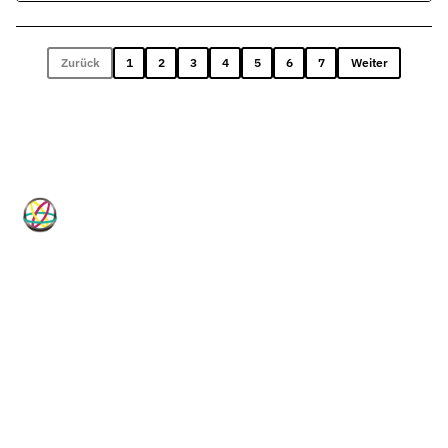
Zurück
1
2
3
4
5
6
7
Weiter
HP-Dichtungen
Technische Dichtungslösungen für
Industrie, Maschinenbau, Hydraulik
und Pneumatik.
Vom Standardartikel bis zur Sonderanfertigung, vom
Elastomer bis zum PTFE-Compound: HP-Dichtungen ist
Ihr technischer Dichtungsspezialist seit 1982.