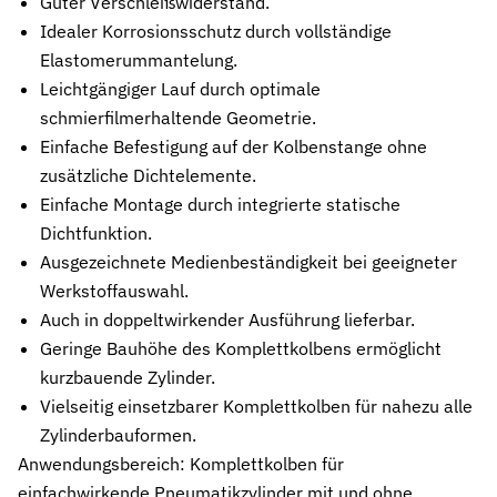
Guter Verschleißwiderstand.
Stützringe
Idealer Korrosionsschutz durch vollständige
Anti-Extrusions-Element, schützt O-Ringe bei hohem Druck
Elastomerummantelung.
Leichtgängiger Lauf durch optimale
Dämpfungsringe
schmierfilmerhaltende Geometrie.
Kontrollierte Endlagendämpfung im Pneumatikzylinder
Einfache Befestigung auf der Kolbenstange ohne
Flachdichtungen
zusätzliche Dichtelemente.
Zuverlässige Abdichtung für plane Flächen, Flansche und Gehäu
Einfache Montage durch integrierte statische
Dichtfunktion.
Gummiformteile
Präzise geformte Elastomerbauteile für Dämpfung, Verbindung un
Ausgezeichnete Medienbeständigkeit bei geeigneter
Werkstoffauswahl.
Dichtsätze
Auch in doppeltwirkender Ausführung lieferbar.
Komplettlösungen aus abgestimmten Dichtungselementen
Geringe Bauhöhe des Komplettkolbens ermöglicht
kurzbauende Zylinder.
Sonderdichtungen
Individuell entwickelte Dichtungslösungen
Vielseitig einsetzbarer Komplettkolben für nahezu alle
Zylinderbauformen.
Hydraulikdichtungen
Anwendungsbereich: Komplettkolben für
Hochleistungsdichtungen für hydraulische Anwendungen
einfachwirkende Pneumatikzylinder mit und ohne