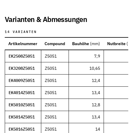
Varianten & Abmessungen
14
VARIANTEN
Artikelnummer
Compound
Bauhöhe
(
mm
)
Nutbreite
(
m
EK2508Z5051
Z5051
7,9
EK3208Z5051
Z5051
10,65
EK4009Z5051
Z5051
12,4
EK4014Z5051
Z5051
13,4
EK5010Z5051
Z5051
12,8
EK5014Z5051
Z5051
13,4
EK5016Z5051
Z5051
14