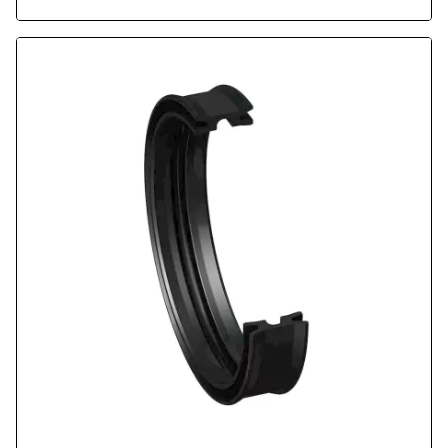
Unempfindlich gegen extreme Druckspitzen.
Robustes Dichtungsprofil für härteste
Betriebsbedingungen. ISO 5597, ISO 6020.