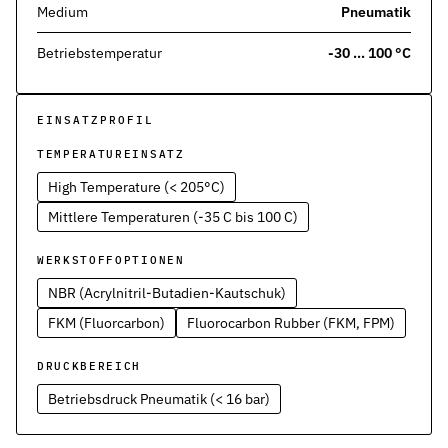
Werkstoffe
Medium
Pneumatik
Werkstoffe in der Dichtungstechnik – Grundlagen, Eigenschaften
Betriebstemperatur
-30 … 100 °C
Normen & Zertifizierungen
ISO, DIN und EN-Normen in der Dichtungstechnik – Übersicht und
EINSATZPROFIL
Richtlinien & Zulassungen
REACH, RoHS, PFAS, FDA, LkSG und weitere Richtlinien für Dicht
TEMPERATUREINSATZ
High Temperature (< 205°C)
Mittlere Temperaturen (-35 C bis 100 C)
WERKSTOFFOPTIONEN
NBR (Acrylnitril-Butadien-Kautschuk)
FKM (Fluorcarbon)
Fluorocarbon Rubber (FKM, FPM)
DRUCKBEREICH
Betriebsdruck Pneumatik (< 16 bar)