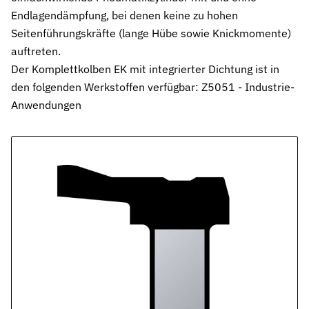
Pneumatikdichtungen
Endlagendämpfung, bei denen keine zu hohen
Zuverlässige Dichtungslösungen für Pneumatikzylinder
Seitenführungskräfte (lange Hübe sowie Knickmomente)
auftreten.
Statische Dichtungen
Der Komplettkolben EK mit integrierter Dichtung ist in
Langlebige Dichtungen für statische Anwendungen in verschiede
den folgenden Werkstoffen verfügbar: Z5051 - Industrie-
Dynamische Dichtungen
Anwendungen
Effiziente Dichtungslösungen für dynamische Anwendungen
Schmierstoffe
Schmierstoffe passend zur Dichtungsauslegung
Elastomerschmiermittel
Parker O-Lube und S-Lube für Elastomerdichtungen
Über HP-Dichtungen
Das Unternehmen und Team kennenlernen
Leistungen
Was wir für Sie tun können