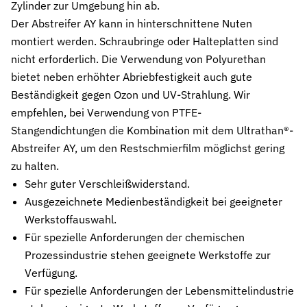
Zylinder zur Umgebung hin ab.
Stützringe
Der Abstreifer AY kann in hinterschnittene Nuten
Anti-Extrusions-Element, schützt O-Ringe bei hohem Druck
montiert werden. Schraubringe oder Halteplatten sind
nicht erforderlich. Die Verwendung von Polyurethan
Dämpfungsringe
Kontrollierte Endlagendämpfung im Pneumatikzylinder
bietet neben erhöhter Abriebfestigkeit auch gute
Beständigkeit gegen Ozon und UV-Strahlung. Wir
Flachdichtungen
empfehlen, bei Verwendung von PTFE-
Zuverlässige Abdichtung für plane Flächen, Flansche und Gehäu
Stangendichtungen die Kombination mit dem Ultrathan®-
Abstreifer AY, um den Restschmierfilm möglichst gering
Gummiformteile
Präzise geformte Elastomerbauteile für Dämpfung, Verbindung un
zu halten.
Sehr guter Verschleißwiderstand.
Dichtsätze
Ausgezeichnete Medienbeständigkeit bei geeigneter
Komplettlösungen aus abgestimmten Dichtungselementen
Werkstoffauswahl.
Sonderdichtungen
Für spezielle Anforderungen der chemischen
Individuell entwickelte Dichtungslösungen
Prozessindustrie stehen geeignete Werkstoffe zur
Verfügung.
Hydraulikdichtungen
Für spezielle Anforderungen der Lebensmittelindustrie
Hochleistungsdichtungen für hydraulische Anwendungen