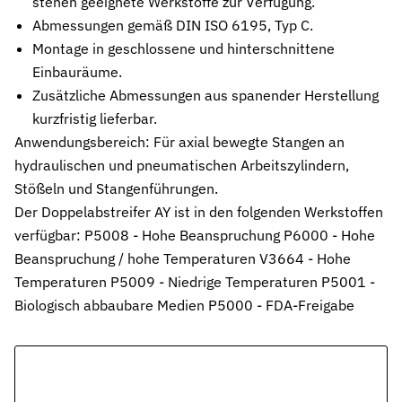
stehen geeignete Werkstoffe zur Verfügung.
Pneumatikdichtungen
Abmessungen gemäß DIN ISO 6195, Typ C.
Zuverlässige Dichtungslösungen für Pneumatikzylinder
Montage in geschlossene und hinterschnittene
Einbauräume.
Statische Dichtungen
Langlebige Dichtungen für statische Anwendungen in verschiede
Zusätzliche Abmessungen aus spanender Herstellung
kurzfristig lieferbar.
Dynamische Dichtungen
Anwendungsbereich: Für axial bewegte Stangen an
Effiziente Dichtungslösungen für dynamische Anwendungen
hydraulischen und pneumatischen Arbeitszylindern,
Stößeln und Stangenführungen.
Schmierstoffe
Schmierstoffe passend zur Dichtungsauslegung
Der Doppelabstreifer AY ist in den folgenden Werkstoffen
verfügbar: P5008 - Hohe Beanspruchung P6000 - Hohe
Elastomerschmiermittel
Beanspruchung / hohe Temperaturen V3664 - Hohe
Parker O-Lube und S-Lube für Elastomerdichtungen
Temperaturen P5009 - Niedrige Temperaturen P5001 -
Über HP-Dichtungen
Biologisch abbaubare Medien P5000 - FDA-Freigabe
Das Unternehmen und Team kennenlernen
Leistungen
Was wir für Sie tun können