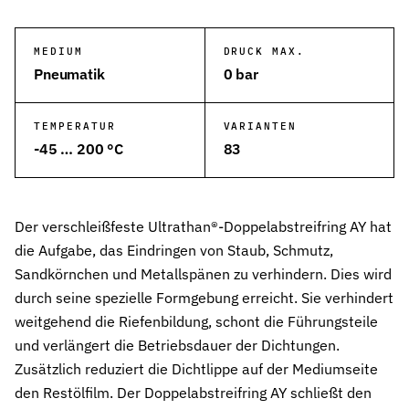
Wehrtechnik & Rüstung
Zuverlässige Dichtungen für sicherheitskritische Systeme
MEDIUM
DRUCK MAX.
Pneumatik
0 bar
Stangendichtungen
Dichtungen für höchste Ansprüche in Hydraulik und Pneumatik
TEMPERATUR
VARIANTEN
Kolbendichtungen
-45 … 200 °C
83
Sichere Abdichtung von Kolbenbewegungen in Hydraulik- und Pn
O-Ringe
Universelle Dichtungslösung für vielfältige Anwendungen
Der verschleißfeste Ultrathan®-Doppelabstreifring AY hat
die Aufgabe, das Eindringen von Staub, Schmutz,
Rotationsdichtungen
Sandkörnchen und Metallspänen zu verhindern. Dies wird
Dichtungslösungen für rotierende Wellen und Rotoren
durch seine spezielle Formgebung erreicht. Sie verhindert
Abstreifer
weitgehend die Riefenbildung, schont die Führungsteile
Effektiver Schutz vor Schmutz, Staub und Feuchtigkeit
und verlängert die Betriebsdauer der Dichtungen.
Zusätzlich reduziert die Dichtlippe auf der Mediumseite
Führungsringe
den Restölfilm. Der Doppelabstreifring AY schließt den
Präzise Führung von Kolben und Stangen, verhindert Metallkontak