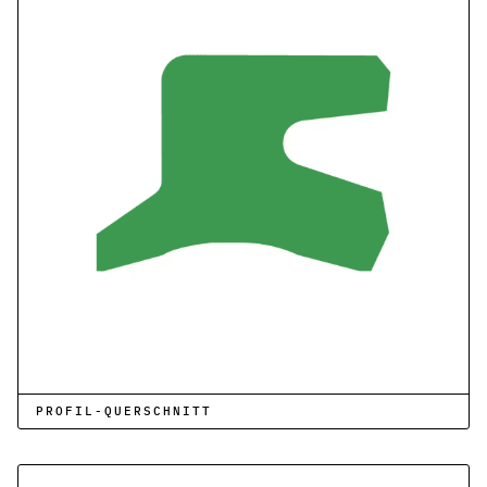
Kontakt
Nehmen Sie Kontakt mit uns auf
Karriere
Ihre Karrieremöglichkeiten bei uns
Downloads
Zertifikate zum Download
Impressum
Rechtliche Informationen zu unserem Unternehmen
AGB
Unsere allgemeinen Geschäftsbedingungen
Datenschutz
Informationen zum Schutz Ihrer Daten
PROFIL-QUERSCHNITT
Dichtungsarten im Überblick
Grundlagenwissen zu Arten, Funktion und Einsatz der wichtigste