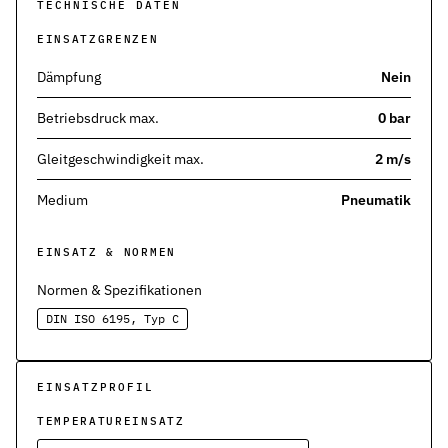
Werkstoffe
TECHNISCHE DATEN
Werkstoffe in der Dichtungstechnik – Grundlagen, Eigenschaften
EINSATZGRENZEN
Normen & Zertifizierungen
Dämpfung
Nein
ISO, DIN und EN-Normen in der Dichtungstechnik – Übersicht und
Betriebsdruck max.
0 bar
Richtlinien & Zulassungen
REACH, RoHS, PFAS, FDA, LkSG und weitere Richtlinien für Dicht
Gleitgeschwindigkeit max.
2 m/s
Medium
Pneumatik
EINSATZ & NORMEN
Normen & Spezifikationen
DIN ISO 6195, Typ C
EINSATZPROFIL
TEMPERATUREINSATZ