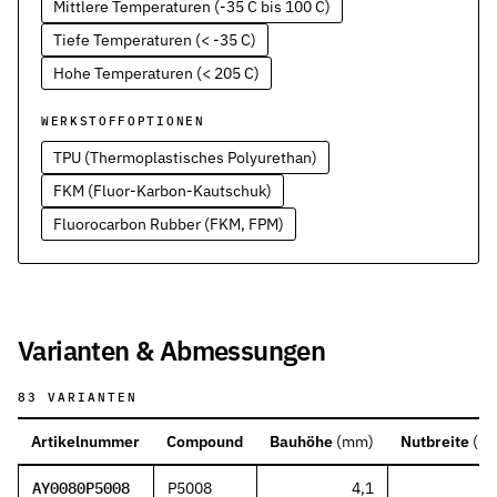
Mittlere Temperaturen (-35 C bis 100 C)
Tiefe Temperaturen (< -35 C)
Hohe Temperaturen (< 205 C)
WERKSTOFFOPTIONEN
TPU (Thermoplastisches Polyurethan)
FKM (Fluor-Karbon-Kautschuk)
Fluorocarbon Rubber (FKM, FPM)
Varianten & Abmessungen
83
VARIANTEN
Artikelnummer
Compound
Bauhöhe
(
mm
)
Nutbreite
(
m
AY0080P5008
P5008
4,1
3