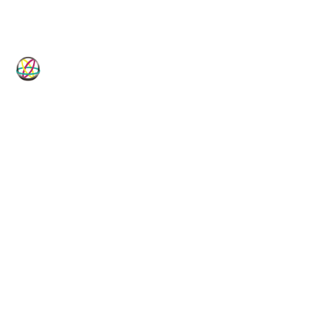
HP-Dichtungen
Technische Dichtungslösungen für
Industrie, Maschinenbau, Hydraulik
und Pneumatik.
Vom Standardartikel bis zur Sonderanfertigung, vom
Elastomer bis zum PTFE-Compound: HP-Dichtungen ist
Ihr technischer Dichtungsspezialist seit 1982.
DICHTUNGSKOMPETENZ
LIEFERPROGRAMM
40+ Jahre
35.000+ Artikel