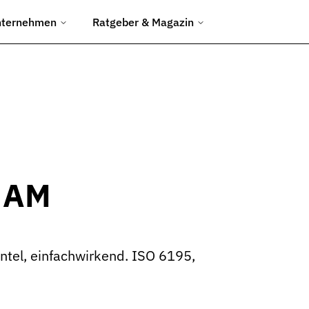
nternehmen
Ratgeber & Magazin
chtungen
ngen.
d Umformwerkzeuge.
en Baustelleneinsatz.
r AM
uliksysteme.
ntel, einfachwirkend. ISO 6195,
Abfüllanlagen.