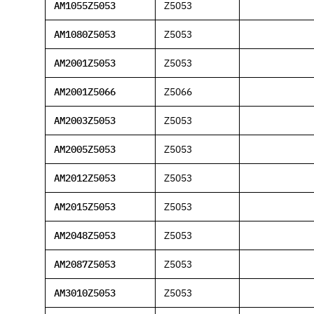
AM1055Z5053
Z5053
Kontakt
Nehmen Sie Kontakt mit uns auf
AM1080Z5053
Z5053
Karriere
AM2001Z5053
Z5053
Ihre Karrieremöglichkeiten bei uns
AM2001Z5066
Z5066
Downloads
Zertifikate zum Download
AM2003Z5053
Z5053
Impressum
AM2005Z5053
Z5053
Rechtliche Informationen zu unserem Unternehmen
AM2012Z5053
Z5053
AGB
Unsere allgemeinen Geschäftsbedingungen
AM2015Z5053
Z5053
Datenschutz
AM2048Z5053
Z5053
Informationen zum Schutz Ihrer Daten
AM2087Z5053
Z5053
Dichtungsarten im Überblick
Grundlagenwissen zu Arten, Funktion und Einsatz der wichtigst
AM3010Z5053
Z5053