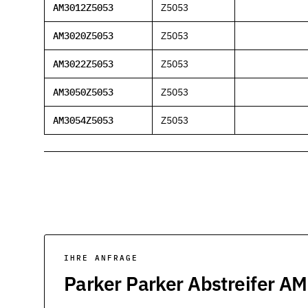
Werkstoffe
AM3012Z5053
Z5053
Werkstoffe in der Dichtungstechnik – Grundlagen, Eigenschafte
AM3020Z5053
Z5053
Normen & Zertifizierungen
ISO, DIN und EN-Normen in der Dichtungstechnik – Übersicht un
AM3022Z5053
Z5053
AM3050Z5053
Z5053
Richtlinien & Zulassungen
REACH, RoHS, PFAS, FDA, LkSG und weitere Richtlinien für Dich
AM3054Z5053
Z5053
IHRE ANFRAGE
Parker Parker Abstreifer AM