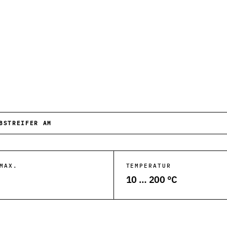
he Anwendungen.
ktion und Anlagen.
 Abfüllanlagen.
ergiesysteme.
BSTREIFER AM
Kunststoffverarbeitung.
tungsanlagen.
MAX.
TEMPERATUR
10 … 200 °C
und Rohrleitungen.
ksysteme.