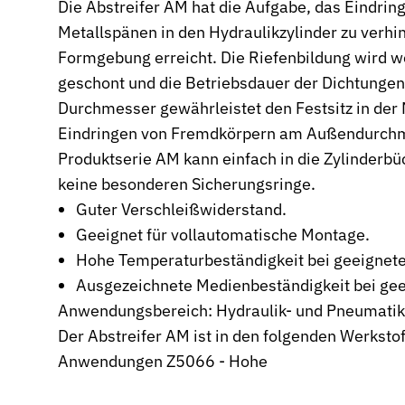
Die Abstreifer AM hat die Aufgabe, das Eindrin
Metallspänen in den Hydraulikzylinder zu verhin
Wehrtechnik & Rüstung
Zuverlässige Dichtungen für sicherheitskritische Systeme
Formgebung erreicht. Die Riefenbildung wird w
geschont und die Betriebsdauer der Dichtungen
Stangendichtungen
Durchmesser gewährleistet den Festsitz in der
Dichtungen für höchste Ansprüche in Hydraulik und Pneumatik
Eindringen von Fremdkörpern am Außendurchmes
Kolbendichtungen
Produktserie AM kann einfach in die Zylinderb
Sichere Abdichtung von Kolbenbewegungen in Hydraulik- und P
keine besonderen Sicherungsringe.
O-Ringe
Guter Verschleißwiderstand.
Universelle Dichtungslösung für vielfältige Anwendungen
Geeignet für vollautomatische Montage.
Hohe Temperaturbeständigkeit bei geeignet
Rotationsdichtungen
Dichtungslösungen für rotierende Wellen und Rotoren
Ausgezeichnete Medienbeständigkeit bei gee
Anwendungsbereich: Hydraulik- und Pneumatikzy
Abstreifer
Der Abstreifer AM ist in den folgenden Werkstof
Effektiver Schutz vor Schmutz, Staub und Feuchtigkeit
Anwendungen Z5066 - Hohe
Führungsringe
Präzise Führung von Kolben und Stangen, verhindert Metallkonta