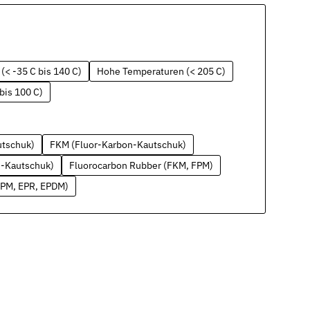
(< -35 C bis 140 C)
Hohe Temperaturen (< 205 C)
bis 100 C)
utschuk)
FKM (Fluor-Karbon-Kautschuk)
n-Kautschuk)
Fluorocarbon Rubber (FKM, FPM)
EPM, EPR, EPDM)