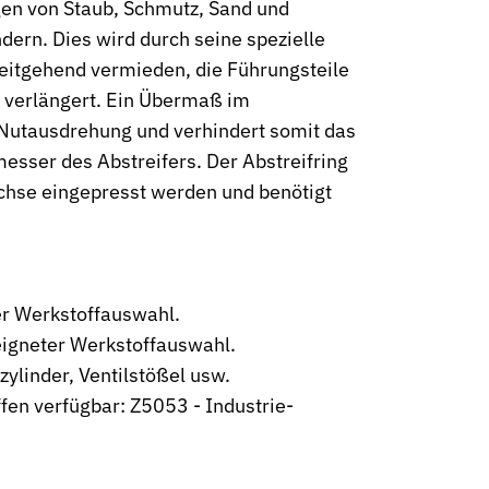
gen von Staub, Schmutz, Sand und
dern. Dies wird durch seine spezielle
eitgehend vermieden, die Führungsteile
 verlängert. Ein Übermaß im
 Nutausdrehung und verhindert somit das
ser des Abstreifers. Der Abstreifring
üchse eingepresst werden und benötigt
neumatik
er Werkstoffauswahl.
igneter Werkstoffauswahl.
linder, Ventilstößel usw.
fen verfügbar: Z5053 - Industrie-
kt