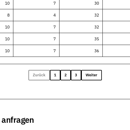
10
7
30
n und Auswahl
8
4
32
d Einzelseiten
10
7
32
10
7
35
tungen und Werkstoffe
10
7
36
Zurück
1
2
3
Weiter
 anfragen