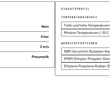
EINSATZPROFIL
TEMPERATUREINSATZ
Tiefe und hohe Temperaturen 
Nein
Mittlere Temperaturen (-35 C 
0 bar
severbindungen
WERKSTOFFOPTIONEN
2 m/s
NBR (Acrylnitril-Butadien-Ka
Pneumatik
nd Funktion
EPDM (Ethylen-Propylen-Die
Ethylene Propylene Rubber (