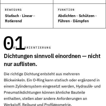
Wehrtechnik & Rüstung
BEWEGUNG
FUNKTION
Zuverlässige Dichtungen für sicherheitskritische Systeme
Statisch · Linear ·
Abdichten · Schützen ·
Rotierend
Führen · Dämpfen
Stangendichtungen
Dichtungen für höchste Ansprüche in Hydraulik und Pneumatik
01
Kolbendichtungen
Sichere Abdichtung von Kolbenbewegungen in Hydraulik- und Pn
01 — ORIENTIERUNG
O-Ringe
Dichtungen sinnvoll einordnen — nicht
Universelle Dichtungslösung für vielfältige Anwendungen
nur auflisten.
Rotationsdichtungen
Dichtungslösungen für rotierende Wellen und Rotoren
Die richtige Dichtung entsteht aus mehreren
Blickwinkeln. Ein O-Ring kann statisch oder ergänzend in
Abstreifer
einem Zylindersystem eingesetzt werden, Hydraulik- und
Effektiver Schutz vor Schmutz, Staub und Feuchtigkeit
Pneumatikdichtungen können ähnliche Bauteile
Führungsringe
enthalten, stellen aber andere Anforderungen an
Präzise Führung von Kolben und Stangen, verhindert Metallkontak
Werkstoff, Reibung und Profilgeometrie.