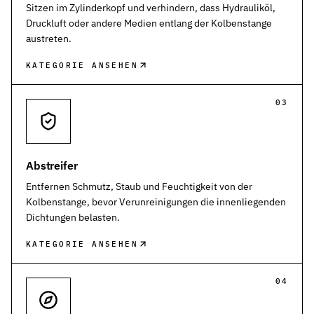
Werkstoffe
Sitzen im Zylinderkopf und verhindern, dass Hydrauliköl,
Werkstoffe in der Dichtungstechnik – Grundlagen, Eigenschaften
Druckluft oder andere Medien entlang der Kolbenstange
austreten.
Normen & Zertifizierungen
ISO, DIN und EN-Normen in der Dichtungstechnik – Übersicht und
KATEGORIE ANSEHEN
Richtlinien & Zulassungen
03
REACH, RoHS, PFAS, FDA, LkSG und weitere Richtlinien für Dicht
Abstreifer
Entfernen Schmutz, Staub und Feuchtigkeit von der
Kolbenstange, bevor Verunreinigungen die innenliegenden
Dichtungen belasten.
KATEGORIE ANSEHEN
04