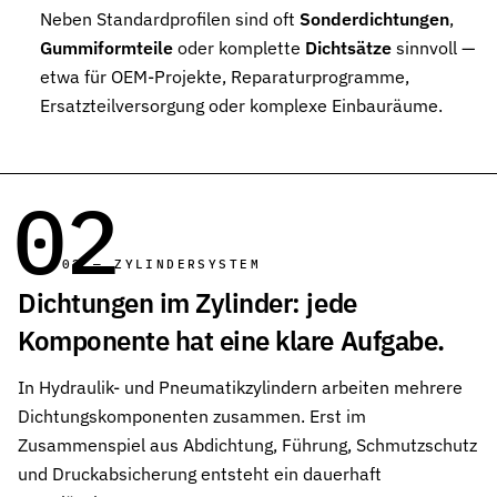
Neben Standardprofilen sind oft
Sonderdichtungen
,
Pneumatikdichtungen
Zuverlässige Dichtungslösungen für Pneumatikzylinder
Gummiformteile
oder komplette
Dichtsätze
sinnvoll —
etwa für OEM-Projekte, Reparaturprogramme,
Statische Dichtungen
Ersatzteilversorgung oder komplexe Einbauräume.
Langlebige Dichtungen für statische Anwendungen in verschiede
Dynamische Dichtungen
Effiziente Dichtungslösungen für dynamische Anwendungen
02
Schmierstoffe
Schmierstoffe passend zur Dichtungsauslegung
02 — ZYLINDERSYSTEM
Dichtungen im Zylinder: jede
Elastomerschmiermittel
Parker O-Lube und S-Lube für Elastomerdichtungen
Komponente hat eine klare Aufgabe.
Über HP-Dichtungen
In Hydraulik- und Pneumatikzylindern arbeiten mehrere
Das Unternehmen und Team kennenlernen
Dichtungskomponenten zusammen. Erst im
Leistungen
Zusammenspiel aus Abdichtung, Führung, Schmutzschutz
Was wir für Sie tun können
und Druckabsicherung entsteht ein dauerhaft