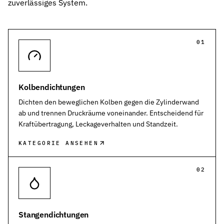
zuverlässiges System.
Kontakt
Nehmen Sie Kontakt mit uns auf
Karriere
01
Ihre Karrieremöglichkeiten bei uns
Downloads
Zertifikate zum Download
Kolbendichtungen
Impressum
Dichten den beweglichen Kolben gegen die Zylinderwand
Rechtliche Informationen zu unserem Unternehmen
ab und trennen Druckräume voneinander. Entscheidend für
Kraftübertragung, Leckageverhalten und Standzeit.
AGB
Unsere allgemeinen Geschäftsbedingungen
KATEGORIE ANSEHEN
Datenschutz
02
Informationen zum Schutz Ihrer Daten
Dichtungsarten im Überblick
Grundlagenwissen zu Arten, Funktion und Einsatz der wichtigste
Stangendichtungen