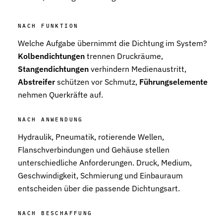
Stützringe
Anti-Extrusions-Element, schützt O-Ringe bei hohem Druck
NACH FUNKTION
Welche Aufgabe übernimmt die Dichtung im System?
Dämpfungsringe
Kontrollierte Endlagendämpfung im Pneumatikzylinder
Kolbendichtungen
trennen Druckräume,
Stangendichtungen
verhindern Medienaustritt,
Flachdichtungen
Abstreifer
schützen vor Schmutz,
Führungselemente
Zuverlässige Abdichtung für plane Flächen, Flansche und Gehäu
nehmen Querkräfte auf.
Gummiformteile
Präzise geformte Elastomerbauteile für Dämpfung, Verbindung un
NACH ANWENDUNG
Hydraulik, Pneumatik, rotierende Wellen,
Dichtsätze
Komplettlösungen aus abgestimmten Dichtungselementen
Flanschverbindungen und Gehäuse stellen
unterschiedliche Anforderungen. Druck, Medium,
Sonderdichtungen
Geschwindigkeit, Schmierung und Einbauraum
Individuell entwickelte Dichtungslösungen
entscheiden über die passende Dichtungsart.
Hydraulikdichtungen
Hochleistungsdichtungen für hydraulische Anwendungen
NACH BESCHAFFUNG