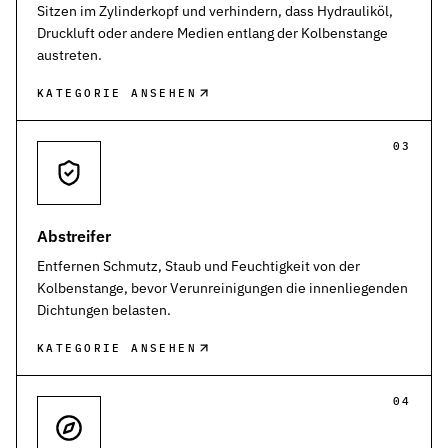
Werkstoffe
Sitzen im Zylinderkopf und verhindern, dass Hydrauliköl,
Werkstoffe in der Dichtungstechnik – Grundlagen, Eigenschaften
Druckluft oder andere Medien entlang der Kolbenstange
austreten.
Normen & Zertifizierungen
ISO, DIN und EN-Normen in der Dichtungstechnik – Übersicht und
KATEGORIE ANSEHEN
Richtlinien & Zulassungen
03
REACH, RoHS, PFAS, FDA, LkSG und weitere Richtlinien für Dicht
Abstreifer
Entfernen Schmutz, Staub und Feuchtigkeit von der
Kolbenstange, bevor Verunreinigungen die innenliegenden
Dichtungen belasten.
KATEGORIE ANSEHEN
04