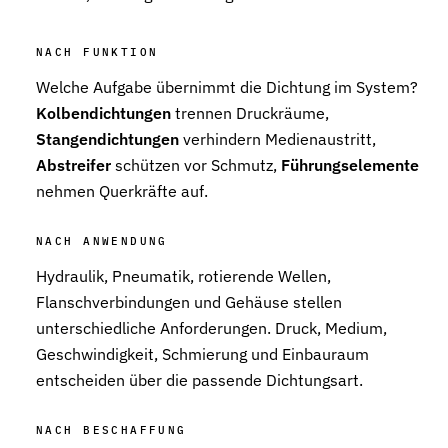
Stützringe
Anti-Extrusions-Element, schützt O-Ringe bei hohem Druck
NACH FUNKTION
Welche Aufgabe übernimmt die Dichtung im System?
Dämpfungsringe
Kontrollierte Endlagendämpfung im Pneumatikzylinder
Kolbendichtungen
trennen Druckräume,
Stangendichtungen
verhindern Medienaustritt,
Flachdichtungen
Abstreifer
schützen vor Schmutz,
Führungselemente
Zuverlässige Abdichtung für plane Flächen, Flansche und Gehäu
nehmen Querkräfte auf.
Gummiformteile
Präzise geformte Elastomerbauteile für Dämpfung, Verbindung un
NACH ANWENDUNG
Hydraulik, Pneumatik, rotierende Wellen,
Dichtsätze
Komplettlösungen aus abgestimmten Dichtungselementen
Flanschverbindungen und Gehäuse stellen
unterschiedliche Anforderungen. Druck, Medium,
Sonderdichtungen
Geschwindigkeit, Schmierung und Einbauraum
Individuell entwickelte Dichtungslösungen
entscheiden über die passende Dichtungsart.
Hydraulikdichtungen
Hochleistungsdichtungen für hydraulische Anwendungen
NACH BESCHAFFUNG