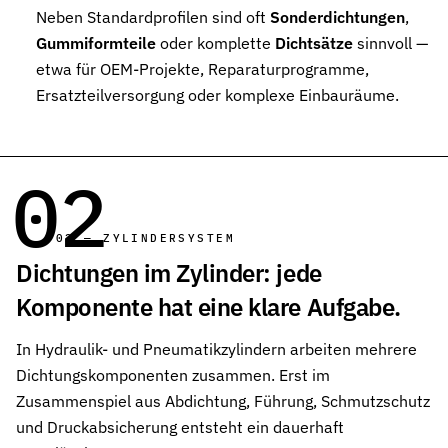
Neben Standardprofilen sind oft
Sonderdichtungen
,
Pneumatikdichtungen
Zuverlässige Dichtungslösungen für Pneumatikzylinder
Gummiformteile
oder komplette
Dichtsätze
sinnvoll —
etwa für OEM-Projekte, Reparaturprogramme,
Statische Dichtungen
Ersatzteilversorgung oder komplexe Einbauräume.
Langlebige Dichtungen für statische Anwendungen in verschiede
Dynamische Dichtungen
Effiziente Dichtungslösungen für dynamische Anwendungen
02
Schmierstoffe
Schmierstoffe passend zur Dichtungsauslegung
02 — ZYLINDERSYSTEM
Dichtungen im Zylinder: jede
Elastomerschmiermittel
Parker O-Lube und S-Lube für Elastomerdichtungen
Komponente hat eine klare Aufgabe.
Über HP-Dichtungen
In Hydraulik- und Pneumatikzylindern arbeiten mehrere
Das Unternehmen und Team kennenlernen
Dichtungskomponenten zusammen. Erst im
Leistungen
Zusammenspiel aus Abdichtung, Führung, Schmutzschutz
Was wir für Sie tun können
und Druckabsicherung entsteht ein dauerhaft