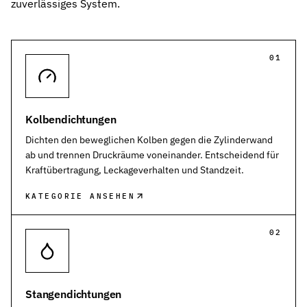
zuverlässiges System.
Kontakt
Nehmen Sie Kontakt mit uns auf
Karriere
01
Ihre Karrieremöglichkeiten bei uns
Downloads
Zertifikate zum Download
Kolbendichtungen
Impressum
Dichten den beweglichen Kolben gegen die Zylinderwand
Rechtliche Informationen zu unserem Unternehmen
ab und trennen Druckräume voneinander. Entscheidend für
Kraftübertragung, Leckageverhalten und Standzeit.
AGB
Unsere allgemeinen Geschäftsbedingungen
KATEGORIE ANSEHEN
Datenschutz
02
Informationen zum Schutz Ihrer Daten
Dichtungsarten im Überblick
Grundlagenwissen zu Arten, Funktion und Einsatz der wichtigste
Stangendichtungen