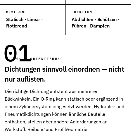
Wehrtechnik & Rüstung
BEWEGUNG
FUNKTION
Zuverlässige Dichtungen für sicherheitskritische Systeme
Statisch · Linear ·
Abdichten · Schützen ·
Rotierend
Führen · Dämpfen
Stangendichtungen
Dichtungen für höchste Ansprüche in Hydraulik und Pneumatik
01
Kolbendichtungen
Sichere Abdichtung von Kolbenbewegungen in Hydraulik- und Pn
01 — ORIENTIERUNG
O-Ringe
Dichtungen sinnvoll einordnen — nicht
Universelle Dichtungslösung für vielfältige Anwendungen
nur auflisten.
Rotationsdichtungen
Dichtungslösungen für rotierende Wellen und Rotoren
Die richtige Dichtung entsteht aus mehreren
Blickwinkeln. Ein O-Ring kann statisch oder ergänzend in
Abstreifer
einem Zylindersystem eingesetzt werden, Hydraulik- und
Effektiver Schutz vor Schmutz, Staub und Feuchtigkeit
Pneumatikdichtungen können ähnliche Bauteile
Führungsringe
enthalten, stellen aber andere Anforderungen an
Präzise Führung von Kolben und Stangen, verhindert Metallkontak
Werkstoff, Reibung und Profilgeometrie.