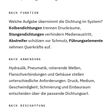
Stützringe
Anti-Extrusions-Element, schützt O-Ringe bei hohem Druck
NACH FUNKTION
Welche Aufgabe übernimmt die Dichtung im System?
Dämpfungsringe
Kontrollierte Endlagendämpfung im Pneumatikzylinder
Kolbendichtungen
trennen Druckräume,
Stangendichtungen
verhindern Medienaustritt,
Flachdichtungen
Abstreifer
schützen vor Schmutz,
Führungselemente
Zuverlässige Abdichtung für plane Flächen, Flansche und Gehäu
nehmen Querkräfte auf.
Gummiformteile
Präzise geformte Elastomerbauteile für Dämpfung, Verbindung un
NACH ANWENDUNG
Hydraulik, Pneumatik, rotierende Wellen,
Dichtsätze
Komplettlösungen aus abgestimmten Dichtungselementen
Flanschverbindungen und Gehäuse stellen
unterschiedliche Anforderungen. Druck, Medium,
Sonderdichtungen
Geschwindigkeit, Schmierung und Einbauraum
Individuell entwickelte Dichtungslösungen
entscheiden über die passende Dichtungsart.
Hydraulikdichtungen
Hochleistungsdichtungen für hydraulische Anwendungen
NACH BESCHAFFUNG