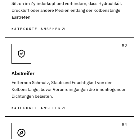
Werkstoffe
Sitzen im Zylinderkopf und verhindern, dass Hydrauliköl,
Werkstoffe in der Dichtungstechnik – Grundlagen, Eigenschaften
Druckluft oder andere Medien entlang der Kolbenstange
austreten.
Normen & Zertifizierungen
ISO, DIN und EN-Normen in der Dichtungstechnik – Übersicht und
KATEGORIE ANSEHEN
Richtlinien & Zulassungen
03
REACH, RoHS, PFAS, FDA, LkSG und weitere Richtlinien für Dicht
Abstreifer
Entfernen Schmutz, Staub und Feuchtigkeit von der
Kolbenstange, bevor Verunreinigungen die innenliegenden
Dichtungen belasten.
KATEGORIE ANSEHEN
04