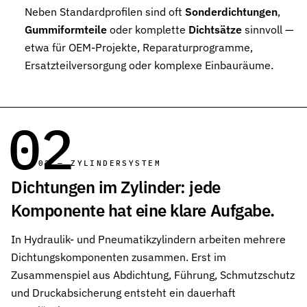
Neben Standardprofilen sind oft
Sonderdichtungen
,
Pneumatikdichtungen
Zuverlässige Dichtungslösungen für Pneumatikzylinder
Gummiformteile
oder komplette
Dichtsätze
sinnvoll —
etwa für OEM-Projekte, Reparaturprogramme,
Statische Dichtungen
Ersatzteilversorgung oder komplexe Einbauräume.
Langlebige Dichtungen für statische Anwendungen in verschiede
Dynamische Dichtungen
Effiziente Dichtungslösungen für dynamische Anwendungen
02
Schmierstoffe
Schmierstoffe passend zur Dichtungsauslegung
02 — ZYLINDERSYSTEM
Dichtungen im Zylinder: jede
Elastomerschmiermittel
Parker O-Lube und S-Lube für Elastomerdichtungen
Komponente hat eine klare Aufgabe.
Über HP-Dichtungen
In Hydraulik- und Pneumatikzylindern arbeiten mehrere
Das Unternehmen und Team kennenlernen
Dichtungskomponenten zusammen. Erst im
Leistungen
Zusammenspiel aus Abdichtung, Führung, Schmutzschutz
Was wir für Sie tun können
und Druckabsicherung entsteht ein dauerhaft