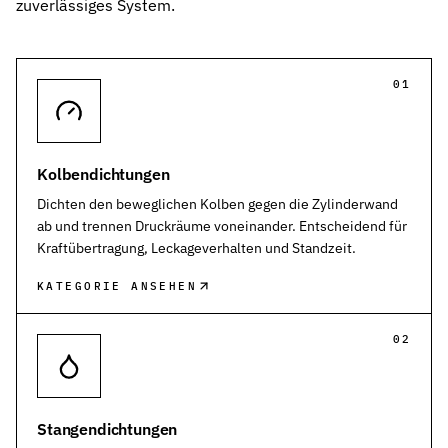
zuverlässiges System.
Kontakt
Nehmen Sie Kontakt mit uns auf
Karriere
01
Ihre Karrieremöglichkeiten bei uns
Downloads
Zertifikate zum Download
Kolbendichtungen
Impressum
Dichten den beweglichen Kolben gegen die Zylinderwand
Rechtliche Informationen zu unserem Unternehmen
ab und trennen Druckräume voneinander. Entscheidend für
Kraftübertragung, Leckageverhalten und Standzeit.
AGB
Unsere allgemeinen Geschäftsbedingungen
KATEGORIE ANSEHEN
Datenschutz
02
Informationen zum Schutz Ihrer Daten
Dichtungsarten im Überblick
Grundlagenwissen zu Arten, Funktion und Einsatz der wichtigste
Stangendichtungen