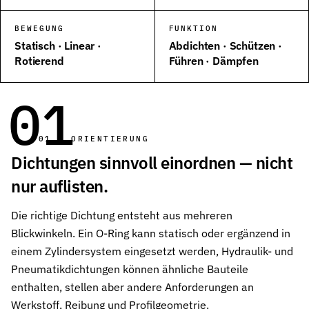
Wehrtechnik & Rüstung
BEWEGUNG
FUNKTION
Zuverlässige Dichtungen für sicherheitskritische Systeme
Statisch · Linear ·
Abdichten · Schützen ·
Rotierend
Führen · Dämpfen
Stangendichtungen
Dichtungen für höchste Ansprüche in Hydraulik und Pneumatik
01
Kolbendichtungen
Sichere Abdichtung von Kolbenbewegungen in Hydraulik- und Pn
01 — ORIENTIERUNG
O-Ringe
Dichtungen sinnvoll einordnen — nicht
Universelle Dichtungslösung für vielfältige Anwendungen
nur auflisten.
Rotationsdichtungen
Dichtungslösungen für rotierende Wellen und Rotoren
Die richtige Dichtung entsteht aus mehreren
Blickwinkeln. Ein O-Ring kann statisch oder ergänzend in
Abstreifer
einem Zylindersystem eingesetzt werden, Hydraulik- und
Effektiver Schutz vor Schmutz, Staub und Feuchtigkeit
Pneumatikdichtungen können ähnliche Bauteile
Führungsringe
enthalten, stellen aber andere Anforderungen an
Präzise Führung von Kolben und Stangen, verhindert Metallkontak
Werkstoff, Reibung und Profilgeometrie.