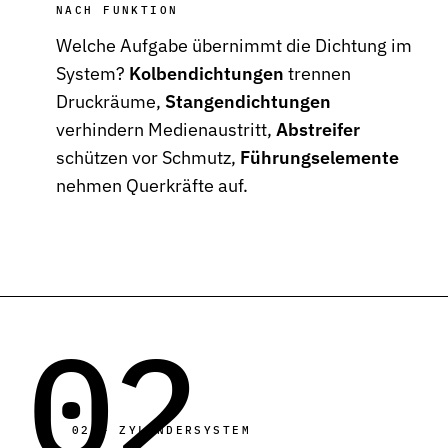
NACH FUNKTION
Stützringe
Welche Aufgabe übernimmt die Dichtung im
Anti-Extrusions-Element, schützt O-Ringe bei hohem Druck
System?
Kolbendichtungen
trennen
Dämpfungsringe
Druckräume,
Stangendichtungen
Kontrollierte Endlagendämpfung im Pneumatikzylinder
verhindern Medienaustritt,
Abstreifer
schützen vor Schmutz,
Führungselemente
Flachdichtungen
Zuverlässige Abdichtung für plane Flächen, Flansche und Gehäu
nehmen Querkräfte auf.
Gummiformteile
Präzise geformte Elastomerbauteile für Dämpfung, Verbindung u
Dichtsätze
Komplettlösungen aus abgestimmten Dichtungselementen
02
Sonderdichtungen
Individuell entwickelte Dichtungslösungen
Hydraulikdichtungen
Hochleistungsdichtungen für hydraulische Anwendungen
02 — ZYLINDERSYSTEM