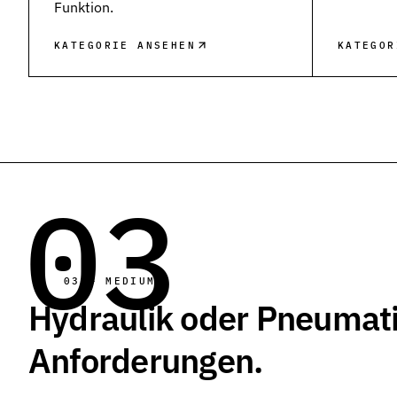
Funktion.
Werkstoffe
Werkstoffe in der Dichtungstechnik – Grundlagen, Eigenschafte
KATEGORIE ANSEHEN
KATEGOR
Normen & Zertifizierungen
ISO, DIN und EN-Normen in der Dichtungstechnik – Übersicht un
Richtlinien & Zulassungen
REACH, RoHS, PFAS, FDA, LkSG und weitere Richtlinien für Dich
03
03 — MEDIUM
Hydraulik oder Pneumatik
Anforderungen.