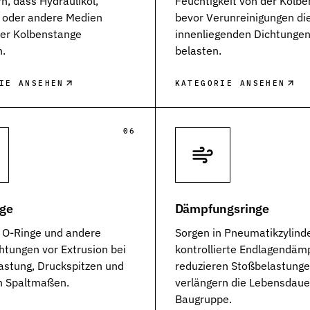
n, dass Hydrauliköl,
Feuchtigkeit von der Kolbe
t oder andere Medien
bevor Verunreinigungen di
der Kolbenstange
innenliegenden Dichtunge
n.
belasten.
IE ANSEHEN
KATEGORIE ANSEHEN
06
nge
Dämpfungsringe
 O-Ringe und andere
Sorgen in Pneumatikzylinde
htungen vor Extrusion bei
kontrollierte Endlagendäm
astung, Druckspitzen und
reduzieren Stoßbelastung
en Spaltmaßen.
verlängern die Lebensdaue
en Dichtungstypen
Baugruppe.