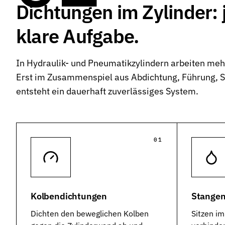
Dichtungen im Zylinder:
Pneumatikdichtungen
Zuverlässige Dichtungslösungen für Pneumatikzylinder
klare Aufgabe.
Statische Dichtungen
Langlebige Dichtungen für statische Anwendungen in verschiede
In Hydraulik- und Pneumatikzylindern arbeiten 
Dynamische Dichtungen
Erst im Zusammenspiel aus Abdichtung, Führung, 
Effiziente Dichtungslösungen für dynamische Anwendungen
entsteht ein dauerhaft zuverlässiges System.
Schmierstoffe
Schmierstoffe passend zur Dichtungsauslegung
Elastomerschmiermittel
01
Parker O-Lube und S-Lube für Elastomerdichtungen
Über HP-Dichtungen
Das Unternehmen und Team kennenlernen
Kolbendichtungen
Stangen
Leistungen
Was wir für Sie tun können
Dichten den beweglichen Kolben
Sitzen im