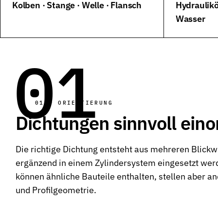
Kolben · Stange · Welle · Flansch
Hydraulikö
Wasser
Wehrtechnik & Rüstung
Zuverlässige Dichtungen für sicherheitskritische Systeme
Stangendichtungen
01
Dichtungen für höchste Ansprüche in Hydraulik und Pneumatik
Kolbendichtungen
Sichere Abdichtung von Kolbenbewegungen in Hydraulik- und P
01 — ORIENTIERUNG
O-Ringe
Dichtungen sinnvoll eino
Universelle Dichtungslösung für vielfältige Anwendungen
Rotationsdichtungen
Die richtige Dichtung entsteht aus mehreren Blickw
Dichtungslösungen für rotierende Wellen und Rotoren
ergänzend in einem Zylindersystem eingesetzt wer
Abstreifer
können ähnliche Bauteile enthalten, stellen aber 
Effektiver Schutz vor Schmutz, Staub und Feuchtigkeit
und Profilgeometrie.
Führungsringe
Präzise Führung von Kolben und Stangen, verhindert Metallkonta