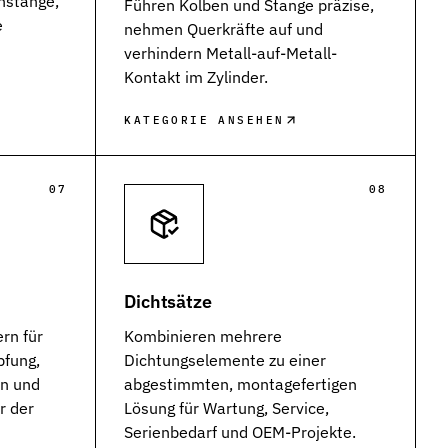
nstange,
Führen Kolben und Stange präzise,
e
nehmen Querkräfte auf und
n
verhindern Metall-auf-Metall-
Kontakt im Zylinder.
KATEGORIE ANSEHEN
07
08
Dichtsätze
rn für
Kombinieren mehrere
pfung,
Dichtungselemente zu einer
en und
abgestimmten, montagefertigen
r der
Lösung für Wartung, Service,
Serienbedarf und OEM-Projekte.