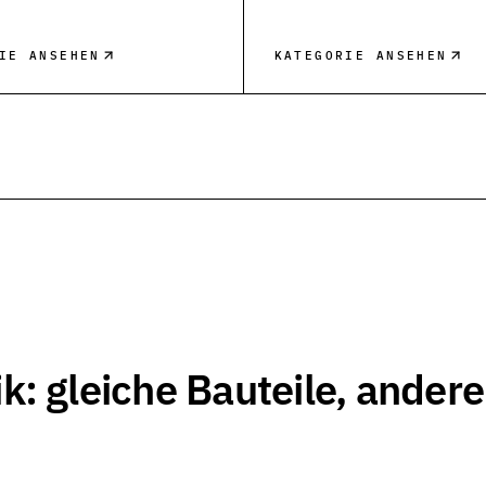
n und Auswahl
IE ANSEHEN
KATEGORIE ANSEHEN
d Einzelseiten
tungen und Werkstoffe
: gleiche Bauteile, andere