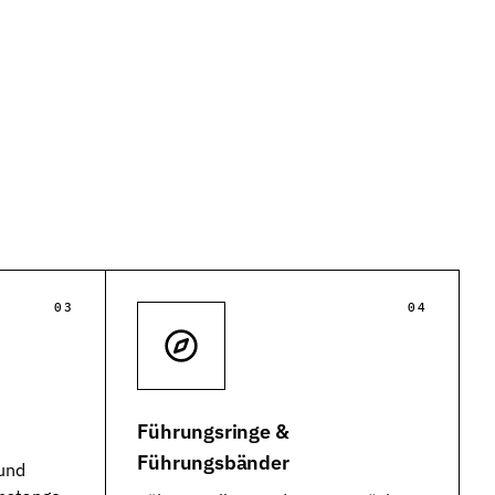
03
04
Führungsringe &
Führungsbänder
und