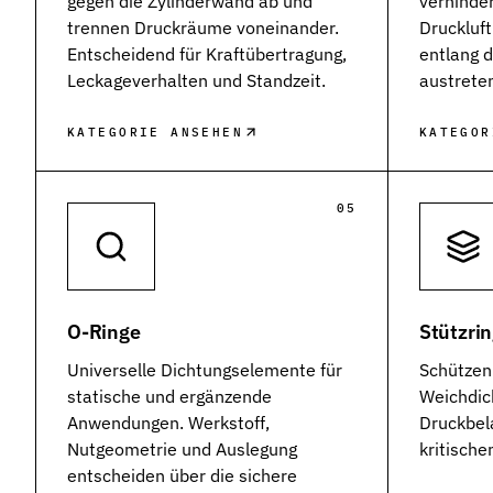
gegen die Zylinderwand ab und
verhinder
Kontakt
trennen Druckräume voneinander.
Druckluf
Nehmen Sie Kontakt mit uns auf
Entscheidend für Kraftübertragung,
entlang 
Leckageverhalten und Standzeit.
austrete
Karriere
Ihre Karrieremöglichkeiten bei uns
KATEGORIE ANSEHEN
KATEGOR
Downloads
Zertifikate zum Download
05
Impressum
Rechtliche Informationen zu unserem Unternehmen
AGB
Unsere allgemeinen Geschäftsbedingungen
O-Ringe
Stützri
Datenschutz
Universelle Dichtungselemente für
Schützen
Informationen zum Schutz Ihrer Daten
statische und ergänzende
Weichdic
Anwendungen. Werkstoff,
Druckbel
Dichtungsarten im Überblick
Nutgeometrie und Auslegung
kritisch
Grundlagenwissen zu Arten, Funktion und Einsatz der wichtigst
entscheiden über die sichere