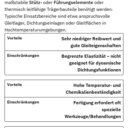
maßstabile
Stütz-
oder
Führungselemente
oder
Stützringe
thermisch leitfähige Trägerbauteile benötigt werden.
Anti-Extrusions-Element, schützt O-Ringe bei hohem Druck
Typische Einsatzbereiche sind etwa anspruchsvolle
Gleitlager, Dichtungseinlagen oder Gleitflächen in
Dämpfungsringe
Hochtemperaturumgebungen.
Kontrollierte Endlagendämpfung im Pneumatikzylinder
Sehr niedriger Reibwert und
Flachdichtungen
gute Gleiteigenschaften
Zuverlässige Abdichtung für plane Flächen, Flansche und Gehäu
Begrenzte Elastizität – nicht
Gummiformteile
geeignet für dynamische
Präzise geformte Elastomerbauteile für Dämpfung, Verbindung un
Dichtungsfunktionen
Dichtsätze
Hohe Temperatur‑ und
Komplettlösungen aus abgestimmten Dichtungselementen
Chemikalienbeständigkeit
Sonderdichtungen
Fertigung erfordert oft
Individuell entwickelte Dichtungslösungen
spezielle
Hydraulikdichtungen
Werkzeuge/Behandlungen
Hochleistungsdichtungen für hydraulische Anwendungen