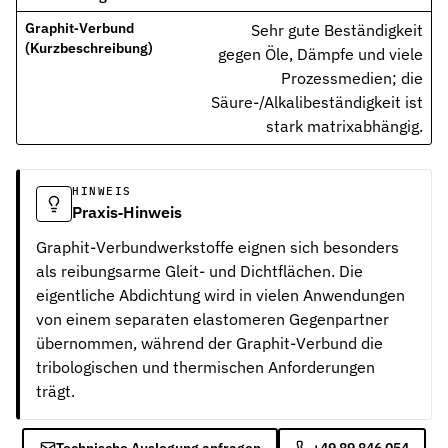
Werkstoffe
Werkstoffe in der Dichtungstechnik – Grundlagen, Eigenschaften
Sehr gute Beständigkeit
gegen Öle, Dämpfe und viele
Normen & Zertifizierungen
Prozessmedien; die
ISO, DIN und EN-Normen in der Dichtungstechnik – Übersicht und
Säure-/Alkalibeständigkeit ist
stark matrixabhängig.
Richtlinien & Zulassungen
REACH, RoHS, PFAS, FDA, LkSG und weitere Richtlinien für Dicht
HINWEIS
Praxis‑Hinweis
Graphit-Verbundwerkstoffe eignen sich besonders
als reibungsarme Gleit- und Dichtflächen. Die
eigentliche Abdichtung wird in vielen Anwendungen
von einem separaten elastomeren Gegenpartner
übernommen, während der Graphit-Verbund die
tribologischen und thermischen Anforderungen
trägt.