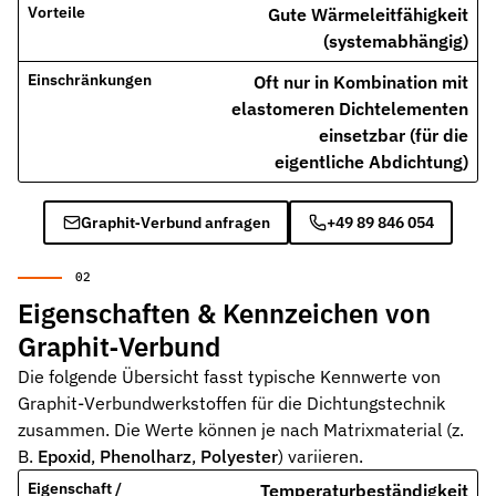
Gute Wärmeleitfähigkeit
Pneumatikdichtungen
(systemabhängig)
Zuverlässige Dichtungslösungen für Pneumatikzylinder
Oft nur in Kombination mit
Statische Dichtungen
elastomeren Dichtelementen
Langlebige Dichtungen für statische Anwendungen in verschiede
einsetzbar (für die
eigentliche Abdichtung)
Dynamische Dichtungen
Effiziente Dichtungslösungen für dynamische Anwendungen
Graphit‑Verbund anfragen
+49 89 846 054
Schmierstoffe
Schmierstoffe passend zur Dichtungsauslegung
Elastomerschmiermittel
Eigenschaften & Kennzeichen von
Parker O-Lube und S-Lube für Elastomerdichtungen
Graphit‑Verbund
Über HP-Dichtungen
Die folgende Übersicht fasst typische Kennwerte von
Das Unternehmen und Team kennenlernen
Graphit-Verbundwerkstoffen für die Dichtungstechnik
zusammen. Die Werte können je nach Matrixmaterial (z.
Leistungen
B.
Epoxid
,
Phenolharz
,
Polyester
) variieren.
Was wir für Sie tun können
Temperaturbeständigkeit