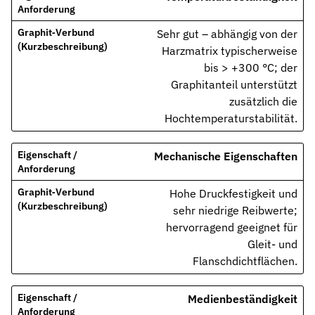
Kontakt
Nehmen Sie Kontakt mit uns auf
Sehr gut – abhängig von der
Harzmatrix typischerweise
Karriere
Ihre Karrieremöglichkeiten bei uns
bis > +300 °C; der
Graphitanteil unterstützt
Downloads
zusätzlich die
Zertifikate zum Download
Hochtemperaturstabilität.
Impressum
Rechtliche Informationen zu unserem Unternehmen
Mechanische Eigenschaften
AGB
Hohe Druckfestigkeit und
Unsere allgemeinen Geschäftsbedingungen
sehr niedrige Reibwerte;
hervorragend geeignet für
Datenschutz
Gleit- und
Informationen zum Schutz Ihrer Daten
Flanschdichtflächen.
Dichtungsarten im Überblick
Grundlagenwissen zu Arten, Funktion und Einsatz der wichtigste
Medienbeständigkeit