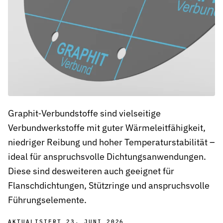
Chemieindustrie
Chemikalienbeständige Dichtungen für sichere Prozesse in Produ
Pharmaindustrie
Hygienische Dichtungslösungen für Reinräume, Bioreaktoren und 
Energietechnik
Stabile Dichtungen für Kraftwerke, Turbinen und erneuerbare En
Graphit‑Verbundstoffe sind vielseitige
Spritzgussmaschinen
Hochdruck- und temperaturbeständige Dichtungen für effiziente K
Verbundwerkstoffe mit guter Wärmeleitfähigkeit,
niedriger Reibung und hoher Temperaturstabilität –
Recyclinganlagen & Umwelttechnik
ideal für anspruchsvolle Dichtungsanwendungen.
Widerstandsfähige Dichtungen für Sortier-, Förder- und Aufberei
Diese sind desweiteren auch geeignet für
Wasser- und Abwassertechnik
Flanschdichtungen, Stützringe und anspruchsvolle
Korrosions- und chemikalienbeständige Dichtungen für Pumpen u
Führungselemente.
Automotive
Effiziente Dichtungslösungen für dynamische Antriebs- und Lenk
AKTUALISIERT 23. JUNI 2026