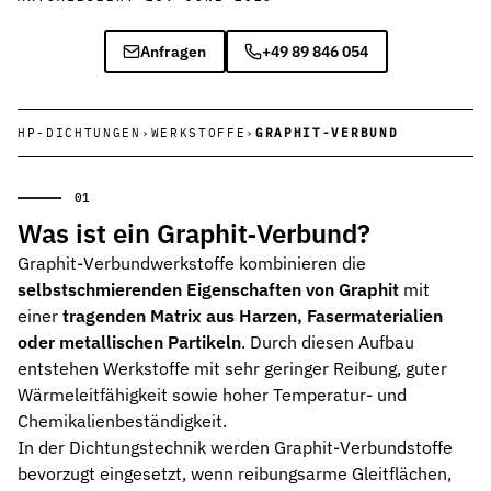
Wehrtechnik & Rüstung
Anfragen
+49 89 846 054
Zuverlässige Dichtungen für sicherheitskritische Systeme
Stangendichtungen
Dichtungen für höchste Ansprüche in Hydraulik und Pneumatik
HP-DICHTUNGEN
›
WERKSTOFFE
›
GRAPHIT-VERBUND
Kolbendichtungen
Sichere Abdichtung von Kolbenbewegungen in Hydraulik- und Pn
Was ist ein Graphit‑Verbund?
O-Ringe
Graphit-Verbundwerkstoffe kombinieren die
Universelle Dichtungslösung für vielfältige Anwendungen
selbstschmierenden Eigenschaften von Graphit
mit
Rotationsdichtungen
einer
tragenden Matrix aus Harzen, Fasermaterialien
Dichtungslösungen für rotierende Wellen und Rotoren
oder metallischen Partikeln
. Durch diesen Aufbau
entstehen Werkstoffe mit sehr geringer Reibung, guter
Abstreifer
Wärmeleitfähigkeit sowie hoher Temperatur- und
Effektiver Schutz vor Schmutz, Staub und Feuchtigkeit
Chemikalienbeständigkeit.
In der Dichtungstechnik werden Graphit-Verbundstoffe
Führungsringe
bevorzugt eingesetzt, wenn reibungsarme Gleitflächen,
Präzise Führung von Kolben und Stangen, verhindert Metallkontak