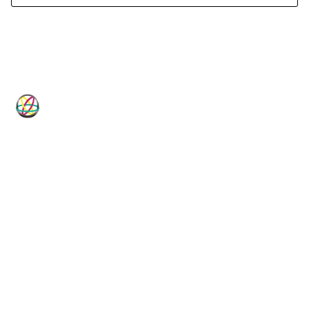
HP-Dichtungen
Technische Dichtungslösungen für
Industrie, Maschinenbau, Hydraulik
und Pneumatik.
Vom Standardartikel bis zur Sonderanfertigung, vom
Elastomer bis zum PTFE-Compound: HP-Dichtungen ist
Ihr technischer Dichtungsspezialist seit 1982.
DICHTUNGSKOMPETENZ
LIEFERPROGRAMM