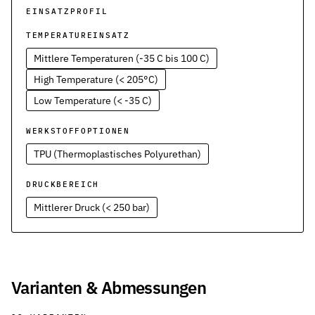
Werkstoffe
EINSATZPROFIL
Werkstoffe in der Dichtungstechnik – Grundlagen, Eigenschaften
TEMPERATUREINSATZ
Normen & Zertifizierungen
Mittlere Temperaturen (-35 C bis 100 C)
ISO, DIN und EN-Normen in der Dichtungstechnik – Übersicht und
High Temperature (< 205°C)
Richtlinien & Zulassungen
Low Temperature (< -35 C)
REACH, RoHS, PFAS, FDA, LkSG und weitere Richtlinien für Dicht
WERKSTOFFOPTIONEN
TPU (Thermoplastisches Polyurethan)
DRUCKBEREICH
Mittlerer Druck (< 250 bar)
Varianten & Abmessungen