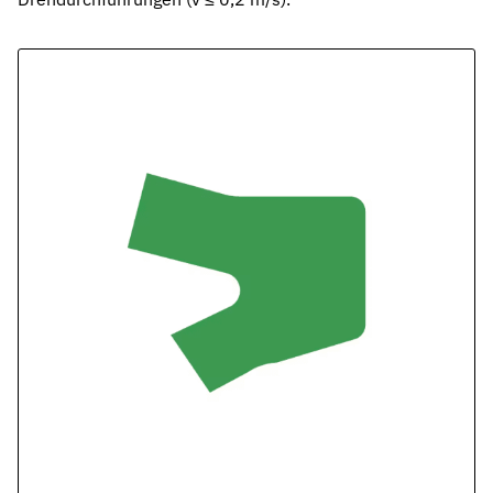
Pneumatikdichtungen
Zuverlässige Dichtungslösungen für Pneumatikzylinder
Statische Dichtungen
Langlebige Dichtungen für statische Anwendungen in verschiede
Dynamische Dichtungen
Effiziente Dichtungslösungen für dynamische Anwendungen
Schmierstoffe
Schmierstoffe passend zur Dichtungsauslegung
Elastomerschmiermittel
Parker O-Lube und S-Lube für Elastomerdichtungen
Über HP-Dichtungen
Das Unternehmen und Team kennenlernen
Leistungen
Was wir für Sie tun können