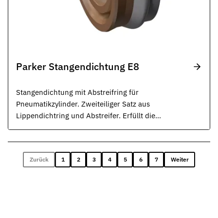
Parker Stangendichtung E8
Stangendichtung mit Abstreifring für
Pneumatikzylinder. Zweiteiliger Satz aus
Lippendichtring und Abstreifer. Erfüllt die
Funktionen Dichten, Abstreifen und Fixieren.
Zurück
1
2
3
4
5
6
7
Weiter