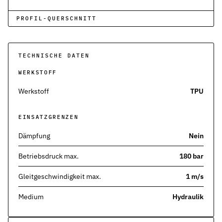
Kontakt
Nehmen Sie Kontakt mit uns auf
PROFIL-QUERSCHNITT
Karriere
Ihre Karrieremöglichkeiten bei uns
TECHNISCHE DATEN
Downloads
WERKSTOFF
Zertifikate zum Download
Werkstoff
TPU
Impressum
Rechtliche Informationen zu unserem Unternehmen
EINSATZGRENZEN
AGB
Dämpfung
Nein
Unsere allgemeinen Geschäftsbedingungen
Betriebsdruck max.
180 bar
Datenschutz
Informationen zum Schutz Ihrer Daten
Gleitgeschwindigkeit max.
1 m/s
Dichtungsarten im Überblick
Medium
Hydraulik
Grundlagenwissen zu Arten, Funktion und Einsatz der wichtigste