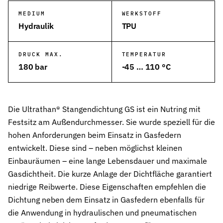
MEDIUM
WERKSTOFF
Wehrtechnik & Rüstung
Hydraulik
TPU
Zuverlässige Dichtungen für sicherheitskritische Systeme
Stangendichtungen
DRUCK MAX.
TEMPERATUR
Dichtungen für höchste Ansprüche in Hydraulik und Pneumatik
180 bar
-45 … 110 °C
Kolbendichtungen
Sichere Abdichtung von Kolbenbewegungen in Hydraulik- und Pn
Die Ultrathan® Stangendichtung GS ist ein Nutring mit
O-Ringe
Universelle Dichtungslösung für vielfältige Anwendungen
Festsitz am Außendurchmesser. Sie wurde speziell für die
hohen Anforderungen beim Einsatz in Gasfedern
Rotationsdichtungen
entwickelt. Diese sind – neben möglichst kleinen
Dichtungslösungen für rotierende Wellen und Rotoren
Einbauräumen – eine lange Lebensdauer und maximale
Gasdichtheit. Die kurze Anlage der Dichtfläche garantiert
Abstreifer
Effektiver Schutz vor Schmutz, Staub und Feuchtigkeit
niedrige Reibwerte. Diese Eigenschaften empfehlen die
Dichtung neben dem Einsatz in Gasfedern ebenfalls für
Führungsringe
die Anwendung in hydraulischen und pneumatischen
Präzise Führung von Kolben und Stangen, verhindert Metallkontak