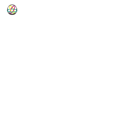
HP-Dichtungen
Technische Dichtungslösungen für
Industrie, Maschinenbau, Hydraulik
und Pneumatik.
Vom Standardartikel bis zur Sonderanfertigung, vom
Elastomer bis zum PTFE-Compound: HP-Dichtungen ist
Ihr technischer Dichtungsspezialist seit 1982.
DICHTUNGSKOMPETENZ
LIEFERPROGRAMM
40+ Jahre
35.000+ Artikel
NETZWERK
QUALITÄT
50+ Hersteller
ISO 9001