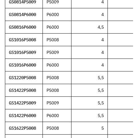
GS0814P5009
P5009
4
4
GS0814P6000
P6000
4
4
GS0816P6000
P6000
4,5
GS1016P5008
P5008
4
4
GS1016P5009
P5009
4
4
GS1016P6000
P6000
4
4
GS1220P5008
P5008
5,5
GS1422P5008
P5008
5,5
GS1422P5009
P5009
5,5
GS1422P6000
P6000
5,5
GS1622P5008
P5008
5
5