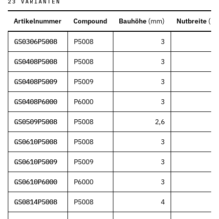
23
VARIANTEN
Artikelnummer
Compound
Bauhöhe
(
mm
)
Nutbreite
(
m
GS0306P5008
P5008
3
3
GS0408P5008
P5008
3
3
GS0408P5009
P5009
3
3
GS0408P6000
P6000
3
3
GS0509P5008
P5008
2,6
GS0610P5008
P5008
3
3
GS0610P5009
P5009
3
3
GS0610P6000
P6000
3
3
GS0814P5008
P5008
4
4