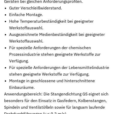
Geräten bei gleichen Anforderungsprofilen.
Stützringe
Guter Verschleißwiderstand.
Anti-Extrusions-Element, schützt O-Ringe bei hohem Druck
Einfache Montage.
Hohe Temperaturbeständigkeit bei geeigneter
Dämpfungsringe
Werkstoffauswahl.
Kontrollierte Endlagendämpfung im Pneumatikzylinder
Ausgezeichnete Medienbeständigkeit bei geeigneter
Flachdichtungen
Werkstoffauswahl.
Zuverlässige Abdichtung für plane Flächen, Flansche und Gehäu
Für spezielle Anforderungen der chemischen
Prozessindustrie stehen geeignete Werkstoffe zur
Gummiformteile
Präzise geformte Elastomerbauteile für Dämpfung, Verbindung un
Verfügung.
Für spezielle Anforderungen der Lebensmittelindustrie
Dichtsätze
stehen geeignete Werkstoffe zur Verfügung.
Komplettlösungen aus abgestimmten Dichtungselementen
Montage in geschlossene und hinterschnittene
Sonderdichtungen
Einbauräume.
Individuell entwickelte Dichtungslösungen
Anwendungsbereich: Die Stangendichtung GS eignet sich
besonders für den Einsatz in Gasfedern, Kolbenstangen,
Hydraulikdichtungen
Spindeln und Ventilstößeln sowie für langsam laufende
Hochleistungsdichtungen für hydraulische Anwendungen
Drehdurchführungen (v ≤ 0,2 m/s).