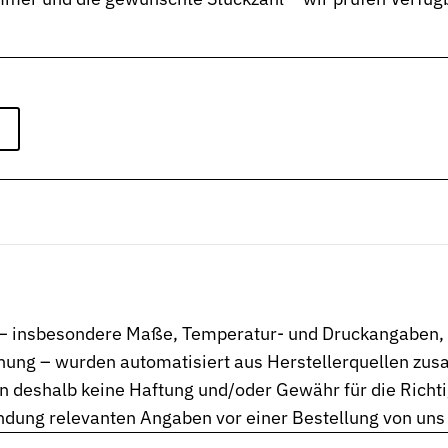
n und Auswahl
d Einzelseiten
tungen und Werkstoffe
n – insbesondere Maße, Temperatur- und Druckangaben, W
ng – wurden automatisiert aus Herstellerquellen zusa
 deshalb keine Haftung und/oder Gewähr für die Richtigk
endung relevanten Angaben vor einer Bestellung von uns