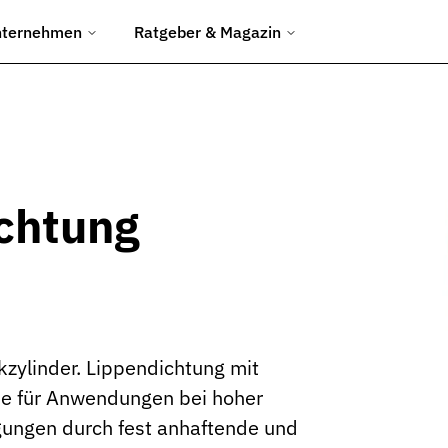
nternehmen
Ratgeber & Magazin
chtungen
ngen.
d Umformwerkzeuge.
chtung
en Baustelleneinsatz.
uliksysteme.
kzylinder. Lippendichtung mit
Abfüllanlagen.
ie für Anwendungen bei hoher
gungen durch fest anhaftende und