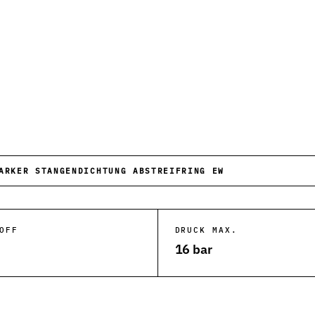
he Anwendungen.
ktion und Anlagen.
 Abfüllanlagen.
ergiesysteme.
ARKER STANGENDICHTUNG ABSTREIFRING EW
Kunststoffverarbeitung.
tungsanlagen.
OFF
DRUCK MAX.
16 bar
und Rohrleitungen.
ksysteme.