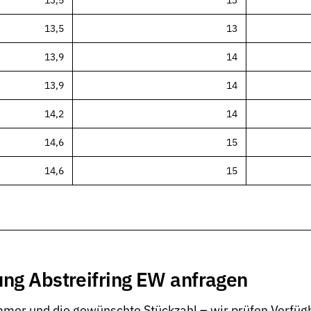
13,5
13
13,5
13
13,9
14
13,9
14
14,2
14
14,6
15
14,6
15
ung Abstreifring EW anfragen
en Dichtungstypen
er und die gewünschte Stückzahl – wir prüfen Verfügb