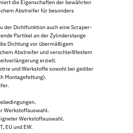
niert die Eigenschaften der bewährten
chem Abstreifer für besonders
zu der Dichtfunktion auch eine Scraper-
tende Partikel an der Zylinderstange
o die Dichtung vor übermäßigem
schem Abstreifer und verschleißfestem
neumatik
eitverlängerung erzielt.
rie und Werkstoffe sowohl bei geölter
ach Montagefettung).
fer.
ebsbedingungen.
er Werkstoffauswahl.
igneter Werkstoffauswahl.
ET, EU und EW.
kt