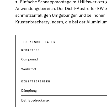
Einfache Schnappmontage mit Hilfswerkzeu
Stützringe
Anwendungsbereich: Der Dicht-Abstreifer EW ei
Anti-Extrusions-Element, schützt O-Ringe bei hohem Druck
schmutzanfälligen Umgebungen und bei hohen 
Krustenbrecherzylindern, die bei der Alumini
Dämpfungsringe
Kontrollierte Endlagendämpfung im Pneumatikzylinder
Flachdichtungen
Zuverlässige Abdichtung für plane Flächen, Flansche und Gehäu
TECHNISCHE DATEN
WERKSTOFF
Gummiformteile
Präzise geformte Elastomerbauteile für Dämpfung, Verbindung u
Compound
Dichtsätze
Werkstoff
Komplettlösungen aus abgestimmten Dichtungselementen
EINSATZGRENZEN
Sonderdichtungen
Individuell entwickelte Dichtungslösungen
Dämpfung
Hydraulikdichtungen
Betriebsdruck max.
Hochleistungsdichtungen für hydraulische Anwendungen