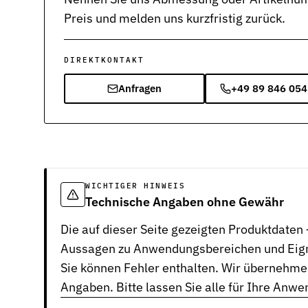
Werkstoffe
Preis und melden uns kurzfristig zurück.
Werkstoffe in der Dichtungstechnik – Grundlagen, Eigenschafte
Normen & Zertifizierungen
DIREKTKONTAKT
ISO, DIN und EN-Normen in der Dichtungstechnik – Übersicht un
Anfragen
+49 89 846 054
Richtlinien & Zulassungen
REACH, RoHS, PFAS, FDA, LkSG und weitere Richtlinien für Dich
WICHTIGER HINWEIS
Technische Angaben ohne Gewähr
Die auf dieser Seite gezeigten Produktdate
Aussagen zu Anwendungsbereichen und Eignu
Sie können Fehler enthalten. Wir übernehmen
Angaben. Bitte lassen Sie alle für Ihre Anw