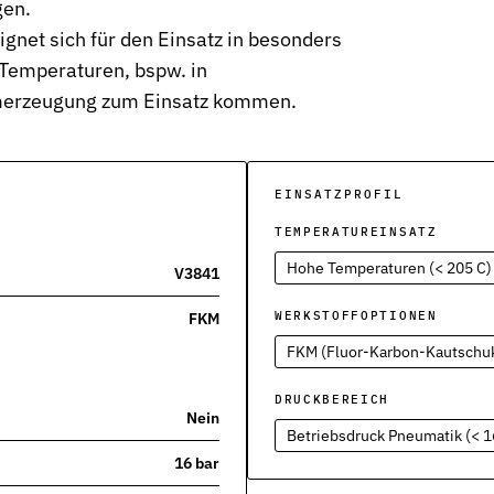
gen.
gnet sich für den Einsatz in besonders
Temperaturen, bspw. in
umerzeugung zum Einsatz kommen.
severbindungen
EINSATZPROFIL
TEMPERATUREINSATZ
nd Funktion
Hohe Temperaturen (< 205 C)
V3841
WERKSTOFFOPTIONEN
FKM
FKM (Fluor-Karbon-Kautschu
DRUCKBEREICH
Nein
Betriebsdruck Pneumatik (< 1
16 bar