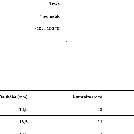
1 m/s
Pneumatik
-10 … 150 °C
nen Industrien
Bauhöhe
(
mm
)
Nutbreite
(
mm
)
13,5
13
13,5
13