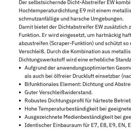
Der selbstsichernde Dicht-Abstreifer EW kombi
Hochtemperaturdichtung E9 mit einem metallis
Wehrtechnik & Rüstung
Zuverlässige Dichtungen für sicherheitskritische Systeme
schmutzanfällige und harsche Umgebungen.
Damit bietet der Dichtabstreifer EW zusätzlich 
Stangendichtungen
Funktion. Er wird eingesetzt, um hartnäckig haf
Dichtungen für höchste Ansprüche in Hydraulik und Pneumatik
abzustreifen (Scraper-Funktion) und schützt s
Kolbendichtungen
Verschleiß. Durch die Kombination aus metalli
Sichere Abdichtung von Kolbenbewegungen in Hydraulik- und P
Dichtungswerkstoff wird eine erhebliche Standz
O-Ringe
Aufgrund der anwendungsoptimierten Geomet
Universelle Dichtungslösung für vielfältige Anwendungen
als auch bei ölfreier Druckluft einsetzbar (n
Bifunktionales Element: Dichtung und Abstrei
Rotationsdichtungen
Dichtungslösungen für rotierende Wellen und Rotoren
Guter Verschleißwiderstand.
Robustes Dichtungsprofil für härteste Betri
Abstreifer
Hohe Temperaturbeständigkeit bei geeignet
Effektiver Schutz vor Schmutz, Staub und Feuchtigkeit
Ausgezeichnete Medienbeständigkeit bei gee
Führungsringe
Identischer Einbauraum für E7, E8, E9, EN, 
Präzise Führung von Kolben und Stangen, verhindert Metallkonta