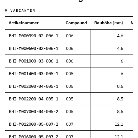
9
VARIANTEN
Artikelnummer
Compound
Bauhöhe
(
mm
)
Nut
BHI-M000390-02-006-1
006
4,6
BHI-M000600-02-006-1
006
4,6
BHI-M001000-03-006-1
006
6
BHI-M001400-03-005-1
005
6
BHI-M002000-04-005-1
005
8,5
BHI-M002200-04-005-1
005
8,5
BHI-M007000-04-005-2
005
8,5
BHI-M012000-05-007-2
007
12,1
BHI-M016000-05-007-2
007
12,1