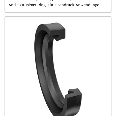
Anti-Extrusions-Ring. Für Hochdruck-Anwendungen
und extreme Druckspitzen. Robuste Dichtung für
rauste Betriebsbedingungen. ISO 5597, ISO 6020.