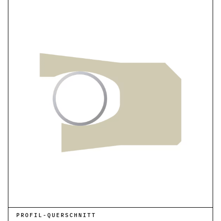
Pneumatikdichtungen
Zuverlässige Dichtungslösungen für Pneumatikzylinder
Statische Dichtungen
Langlebige Dichtungen für statische Anwendungen in verschiede
Dynamische Dichtungen
Effiziente Dichtungslösungen für dynamische Anwendungen
Schmierstoffe
Schmierstoffe passend zur Dichtungsauslegung
Elastomerschmiermittel
Parker O-Lube und S-Lube für Elastomerdichtungen
Über HP-Dichtungen
Das Unternehmen und Team kennenlernen
Leistungen
Was wir für Sie tun können
PROFIL-QUERSCHNITT