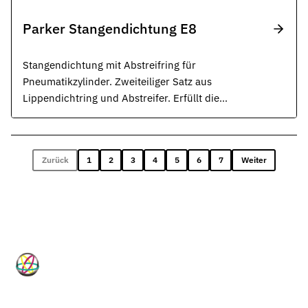
Parker Stangendichtung E8
Stangendichtung mit Abstreifring für
Pneumatikzylinder. Zweiteiliger Satz aus
Lippendichtring und Abstreifer. Erfüllt die
Funktionen Dichten, Abstreifen und Fixieren.
Zurück
1
2
3
4
5
6
7
Weiter
HP-Dichtungen