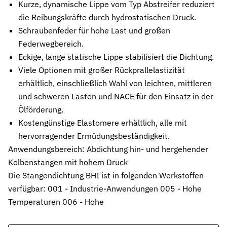
Kurze, dynamische Lippe vom Typ Abstreifer reduziert
Stützringe
die Reibungskräfte durch hydrostatischen Druck.
Anti-Extrusions-Element, schützt O-Ringe bei hohem Druck
Schraubenfeder für hohe Last und großen
Federwegbereich.
Dämpfungsringe
Kontrollierte Endlagendämpfung im Pneumatikzylinder
Eckige, lange statische Lippe stabilisiert die Dichtung.
Viele Optionen mit großer Rückprallelastizität
Flachdichtungen
erhältlich, einschließlich Wahl von leichten, mittleren
Zuverlässige Abdichtung für plane Flächen, Flansche und Gehäu
und schweren Lasten und NACE für den Einsatz in der
Ölförderung.
Gummiformteile
Präzise geformte Elastomerbauteile für Dämpfung, Verbindung un
Kostengünstige Elastomere erhältlich, alle mit
hervorragender Ermüdungsbeständigkeit.
Dichtsätze
Anwendungsbereich: Abdichtung hin- und hergehender
Komplettlösungen aus abgestimmten Dichtungselementen
Kolbenstangen mit hohem Druck
Sonderdichtungen
Die Stangendichtung BHI ist in folgenden Werkstoffen
Individuell entwickelte Dichtungslösungen
verfügbar: 001 - Industrie-Anwendungen 005 - Hohe
Temperaturen 006 - Hohe
Hydraulikdichtungen
Hochleistungsdichtungen für hydraulische Anwendungen