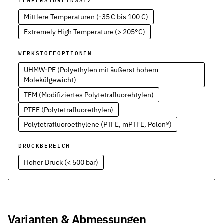
TEMPERATUREINSATZ
Werkstoffe
Werkstoffe in der Dichtungstechnik – Grundlagen, Eigenschaften
Mittlere Temperaturen (-35 C bis 100 C)
Extremely High Temperature (> 205°C)
Normen & Zertifizierungen
ISO, DIN und EN-Normen in der Dichtungstechnik – Übersicht und
WERKSTOFFOPTIONEN
Richtlinien & Zulassungen
UHMW-PE (Polyethylen mit äußerst hohem
REACH, RoHS, PFAS, FDA, LkSG und weitere Richtlinien für Dicht
Molekülgewicht)
TFM (Modifiziertes Polytetrafluorehtylen)
PTFE (Polytetrafluorethylen)
Polytetrafluoroethylene (PTFE, mPTFE, Polon®)
DRUCKBEREICH
Hoher Druck (< 500 bar)
Varianten & Abmessungen