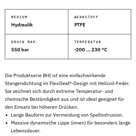
Wehrtechnik & Rüstung
Zuverlässige Dichtungen für sicherheitskritische Systeme
MEDIUM
WERKSTOFF
Hydraulik
PTFE
Stangendichtungen
Dichtungen für höchste Ansprüche in Hydraulik und Pneumatik
DRUCK MAX.
TEMPERATUR
Kolbendichtungen
550 bar
-200 … 230 °C
Sichere Abdichtung von Kolbenbewegungen in Hydraulik- und Pn
O-Ringe
Universelle Dichtungslösung für vielfältige Anwendungen
Die Produktserie BHI ist eine einfachwirkende
Stangendichtung im FlexiSeal®-Design mit Helicoil-Feder.
Rotationsdichtungen
Sie zeichnet sich durch extreme Temperatur- und
Dichtungslösungen für rotierende Wellen und Rotoren
chemische Beständigkeit aus und ist ideal geeignet für
Abstreifer
den Einsatz bei höheren Drücken.
Effektiver Schutz vor Schmutz, Staub und Feuchtigkeit
Lange Bauform zur Vermeidung von Spaltextrusion.
Massive dynamische Lippe (innen) für besonders lange
Führungsringe
Lebensdauer.
Präzise Führung von Kolben und Stangen, verhindert Metallkontak