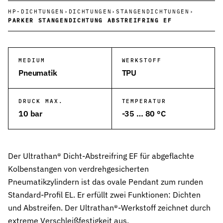
HP-DICHTUNGEN
›
DICHTUNGEN
›
STANGENDICHTUNGEN
›
Wehrtechnik & Rüstung
PARKER STANGENDICHTUNG ABSTREIFRING EF
Zuverlässige Dichtungen für sicherheitskritische Systeme
Stangendichtungen
Dichtungen für höchste Ansprüche in Hydraulik und Pneumatik
MEDIUM
WERKSTOFF
Pneumatik
TPU
Kolbendichtungen
Sichere Abdichtung von Kolbenbewegungen in Hydraulik- und Pn
DRUCK MAX.
TEMPERATUR
O-Ringe
10 bar
-35 … 80 °C
Universelle Dichtungslösung für vielfältige Anwendungen
Rotationsdichtungen
Dichtungslösungen für rotierende Wellen und Rotoren
Der Ultrathan® Dicht-Abstreifring EF für abgeflachte
Kolbenstangen von verdrehgesicherten
Abstreifer
Pneumatikzylindern ist das ovale Pendant zum runden
Effektiver Schutz vor Schmutz, Staub und Feuchtigkeit
Standard-Profil EL. Er erfüllt zwei Funktionen: Dichten
Führungsringe
und Abstreifen. Der Ultrathan®-Werkstoff zeichnet durch
Präzise Führung von Kolben und Stangen, verhindert Metallkontak
extreme Verschleißfestigkeit aus.