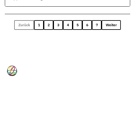
Funktionen Dichten, Abstreifen und Fixieren.
Zurück
1
2
3
4
5
6
7
Weiter
HP-Dichtungen
Technische Dichtungslösungen für
Industrie, Maschinenbau, Hydraulik
und Pneumatik.
Vom Standardartikel bis zur Sonderanfertigung, vom
Elastomer bis zum PTFE-Compound: HP-Dichtungen ist