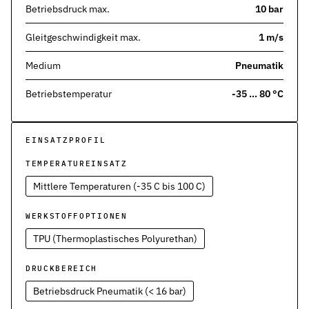
Werkstoffe
Betriebsdruck max.
10 bar
Werkstoffe in der Dichtungstechnik – Grundlagen, Eigenschaften
Gleitgeschwindigkeit max.
1 m/s
Normen & Zertifizierungen
ISO, DIN und EN-Normen in der Dichtungstechnik – Übersicht und
Medium
Pneumatik
Richtlinien & Zulassungen
Betriebstemperatur
-35 … 80 °C
REACH, RoHS, PFAS, FDA, LkSG und weitere Richtlinien für Dicht
EINSATZPROFIL
TEMPERATUREINSATZ
Mittlere Temperaturen (-35 C bis 100 C)
WERKSTOFFOPTIONEN
TPU (Thermoplastisches Polyurethan)
DRUCKBEREICH
Betriebsdruck Pneumatik (< 16 bar)