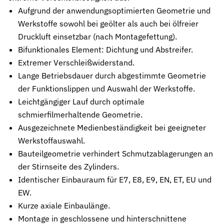
Aufgrund der anwendungsoptimierten Geometrie und
Stützringe
Anti-Extrusions-Element, schützt O-Ringe bei hohem Druck
Werkstoffe sowohl bei geölter als auch bei ölfreier
Druckluft einsetzbar (nach Montagefettung).
Dämpfungsringe
Bifunktionales Element: Dichtung und Abstreifer.
Kontrollierte Endlagendämpfung im Pneumatikzylinder
Extremer Verschleißwiderstand.
Lange Betriebsdauer durch abgestimmte Geometrie
Flachdichtungen
Zuverlässige Abdichtung für plane Flächen, Flansche und Gehäu
der Funktionslippen und Auswahl der Werkstoffe.
Leichtgängiger Lauf durch optimale
Gummiformteile
schmierfilmerhaltende Geometrie.
Präzise geformte Elastomerbauteile für Dämpfung, Verbindung un
Ausgezeichnete Medienbeständigkeit bei geeigneter
Dichtsätze
Werkstoffauswahl.
Komplettlösungen aus abgestimmten Dichtungselementen
Bauteilgeometrie verhindert Schmutzablagerungen an
der Stirnseite des Zylinders.
Sonderdichtungen
Identischer Einbauraum für E7, E8, E9, EN, ET, EU und
Individuell entwickelte Dichtungslösungen
EW.
Hydraulikdichtungen
Kurze axiale Einbaulänge.
Hochleistungsdichtungen für hydraulische Anwendungen
Montage in geschlossene und hinterschnittene