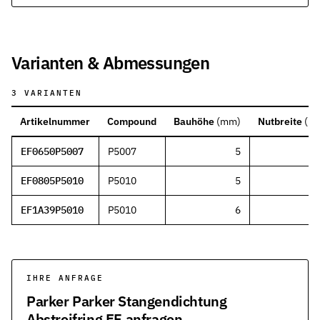
Varianten & Abmessungen
3
VARIANTEN
Artikelnummer
Compound
Bauhöhe
(
mm
)
Nutbreite
(
m
EF0650P5007
P5007
5
3
EF0805P5010
P5010
5
3
EF1A39P5010
P5010
6
4
IHRE ANFRAGE
Parker Parker Stangendichtung
Abstreifring EF anfragen