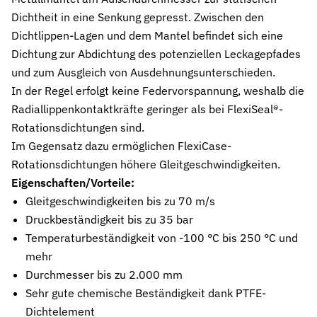
Dichtheit in eine Senkung gepresst. Zwischen den
Stützringe
Anti-Extrusions-Element, schützt O-Ringe bei hohem Druck
Dichtlippen-Lagen und dem Mantel befindet sich eine
Dichtung zur Abdichtung des potenziellen Leckagepfades
Dämpfungsringe
und zum Ausgleich von Ausdehnungsunterschieden.
Kontrollierte Endlagendämpfung im Pneumatikzylinder
In der Regel erfolgt keine Federvorspannung, weshalb die
Radiallippenkontaktkräfte geringer als bei FlexiSeal®-
Flachdichtungen
Zuverlässige Abdichtung für plane Flächen, Flansche und Gehäu
Rotationsdichtungen sind.
Im Gegensatz dazu ermöglichen FlexiCase-
Gummiformteile
Rotationsdichtungen höhere Gleitgeschwindigkeiten.
Präzise geformte Elastomerbauteile für Dämpfung, Verbindung un
Eigenschaften/Vorteile:
Dichtsätze
Gleitgeschwindigkeiten bis zu 70 m/s
Komplettlösungen aus abgestimmten Dichtungselementen
Druckbeständigkeit bis zu 35 bar
Temperaturbeständigkeit von -100 °C bis 250 °C und
Sonderdichtungen
Individuell entwickelte Dichtungslösungen
mehr
Durchmesser bis zu 2.000 mm
Hydraulikdichtungen
Sehr gute chemische Beständigkeit dank PTFE-
Hochleistungsdichtungen für hydraulische Anwendungen
Dichtelement