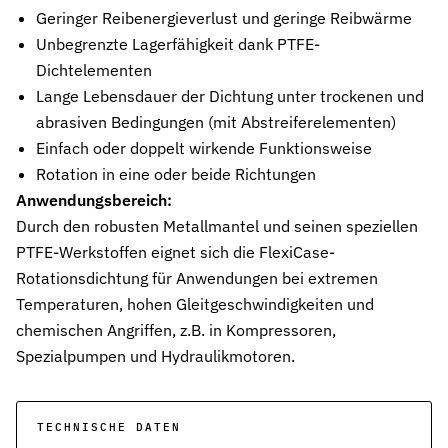
Geringer Reibenergieverlust und geringe Reibwärme
Pneumatikdichtungen
Zuverlässige Dichtungslösungen für Pneumatikzylinder
Unbegrenzte Lagerfähigkeit dank PTFE-
Dichtelementen
Statische Dichtungen
Lange Lebensdauer der Dichtung unter trockenen und
Langlebige Dichtungen für statische Anwendungen in verschiede
abrasiven Bedingungen (mit Abstreiferelementen)
Dynamische Dichtungen
Einfach oder doppelt wirkende Funktionsweise
Effiziente Dichtungslösungen für dynamische Anwendungen
Rotation in eine oder beide Richtungen
Anwendungsbereich:
Schmierstoffe
Durch den robusten Metallmantel und seinen speziellen
Schmierstoffe passend zur Dichtungsauslegung
PTFE-Werkstoffen eignet sich die FlexiCase-
Elastomerschmiermittel
Rotationsdichtung für Anwendungen bei extremen
Parker O-Lube und S-Lube für Elastomerdichtungen
Temperaturen, hohen Gleitgeschwindigkeiten und
chemischen Angriffen, z.B. in Kompressoren,
Über HP-Dichtungen
Das Unternehmen und Team kennenlernen
Spezialpumpen und Hydraulikmotoren.
Leistungen
Was wir für Sie tun können
TECHNISCHE DATEN