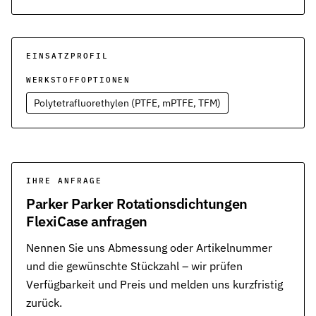
Werkstoffe
Werkstoffe in der Dichtungstechnik – Grundlagen, Eigenschaften
Normen & Zertifizierungen
EINSATZPROFIL
ISO, DIN und EN-Normen in der Dichtungstechnik – Übersicht und
WERKSTOFFOPTIONEN
Richtlinien & Zulassungen
Polytetrafluorethylen (PTFE, mPTFE, TFM)
REACH, RoHS, PFAS, FDA, LkSG und weitere Richtlinien für Dicht
IHRE ANFRAGE
Parker Parker Rotationsdichtungen
FlexiCase anfragen
Nennen Sie uns Abmessung oder Artikelnummer
und die gewünschte Stückzahl – wir prüfen
Verfügbarkeit und Preis und melden uns kurzfristig
zurück.