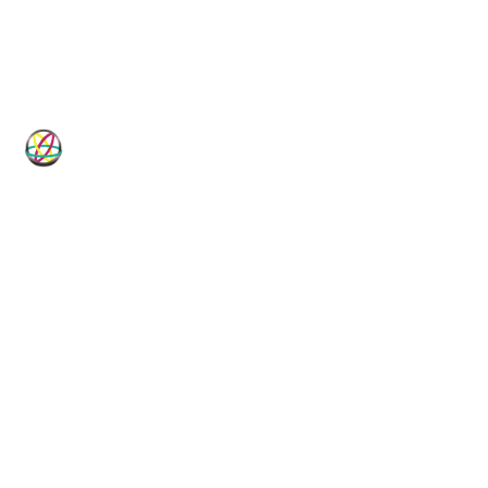
HP-Dichtungen
Technische Dichtungslösungen für
Industrie, Maschinenbau, Hydraulik
und Pneumatik.
Vom Standardartikel bis zur Sonderanfertigung, vom
Elastomer bis zum PTFE-Compound: HP-Dichtungen ist
Ihr technischer Dichtungsspezialist seit 1982.
DICHTUNGSKOMPETENZ
LIEFERPROGRAMM