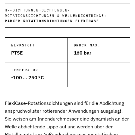
Wehrtechnik & Rüstung
HP-DICHTUNGEN
›
DICHTUNGEN
›
Zuverlässige Dichtungen für sicherheitskritische Systeme
ROTATIONSDICHTUNGEN & WELLENDICHTRINGE
›
PARKER ROTATIONSDICHTUNGEN FLEXICASE
Stangendichtungen
Dichtungen für höchste Ansprüche in Hydraulik und Pneumatik
WERKSTOFF
DRUCK MAX.
Kolbendichtungen
PTSE
160 bar
Sichere Abdichtung von Kolbenbewegungen in Hydraulik- und Pn
O-Ringe
TEMPERATUR
Universelle Dichtungslösung für vielfältige Anwendungen
-100 … 250 °C
Rotationsdichtungen
Dichtungslösungen für rotierende Wellen und Rotoren
FlexiCase-Rotationsdichtungen sind für die Abdichtung
Abstreifer
anspruchvollster rotierender Anwendungen ausgelegt.
Effektiver Schutz vor Schmutz, Staub und Feuchtigkeit
Sie weisen am Innendurchmesser eine dynamisch an der
Führungsringe
Welle abdichtende Lippe auf und werden über den
Präzise Führung von Kolben und Stangen, verhindert Metallkontak
Metallmantel am Außendurchmesser zur statischen