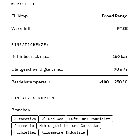
Kontakt
WERKSTOFF
Nehmen Sie Kontakt mit uns auf
Fluidtyp
Broad Range
Karriere
Werkstoff
PTSE
Ihre Karrieremöglichkeiten bei uns
Downloads
EINSATZGRENZEN
Zertifikate zum Download
Betriebsdruck max.
160 bar
Impressum
Rechtliche Informationen zu unserem Unternehmen
Gleitgeschwindigkeit max.
70 m/s
Betriebstemperatur
-100 … 250 °C
AGB
Unsere allgemeinen Geschäftsbedingungen
EINSATZ & NORMEN
Datenschutz
Informationen zum Schutz Ihrer Daten
Branchen
Automotive
Öl und Gas
Luft- und Raumfahrt
Dichtungsarten im Überblick
Pharmazie
Nahrungsmittel und Getränke
Grundlagenwissen zu Arten, Funktion und Einsatz der wichtigste
Halbleiter
Allgemeine Industrie